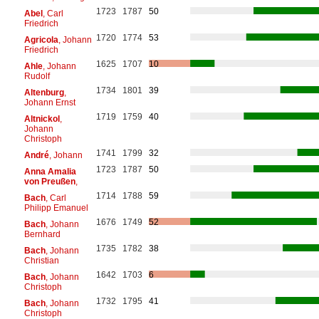
1723
1787
50
Abel
, Carl
Friedrich
1720
1774
53
Agricola
, Johann
Friedrich
1625
1707
10
Ahle
, Johann
Rudolf
1734
1801
39
Altenburg
,
Johann Ernst
1719
1759
40
Altnickol
,
Johann
Christoph
1741
1799
32
André
, Johann
1723
1787
50
Anna Amalia
von Preußen
,
1714
1788
59
Bach
, Carl
Philipp Emanuel
1676
1749
52
Bach
, Johann
Bernhard
1735
1782
38
Bach
, Johann
Christian
1642
1703
6
Bach
, Johann
Christoph
1732
1795
41
Bach
, Johann
Christoph