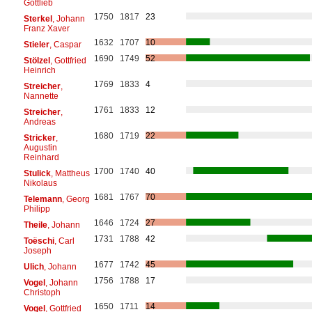
Gottlieb
1750
1817
23
Sterkel
, Johann
Franz Xaver
1632
1707
10
Stieler
, Caspar
1690
1749
52
Stölzel
, Gottfried
Heinrich
1769
1833
4
Streicher
,
Nannette
1761
1833
12
Streicher
,
Andreas
1680
1719
22
Stricker
,
Augustin
Reinhard
1700
1740
40
Stulick
, Mattheus
Nikolaus
1681
1767
70
Telemann
, Georg
Philipp
1646
1724
27
Theile
, Johann
1731
1788
42
Toëschi
, Carl
Joseph
1677
1742
45
Ulich
, Johann
1756
1788
17
Vogel
, Johann
Christoph
1650
1711
14
Vogel
, Gottfried