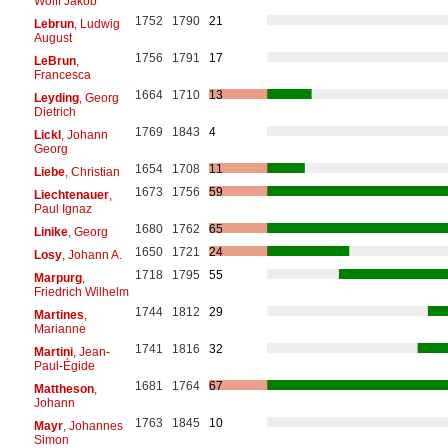
Wolff Jakob
1752
1790
21
Lebrun
, Ludwig
August
1756
1791
17
LeBrun
,
Francesca
1664
1710
13
Leyding
, Georg
Dietrich
1769
1843
4
Lickl
, Johann
Georg
1654
1708
11
Liebe
, Christian
1673
1756
59
Liechtenauer
,
Paul Ignaz
1680
1762
65
Linike
, Georg
1650
1721
24
Losy
, Johann A.
1718
1795
55
Marpurg
,
Friedrich Wilhelm
1744
1812
29
Martines
,
Marianne
1741
1816
32
Martini
, Jean-
Paul-Égide
1681
1764
67
Mattheson
,
Johann
1763
1845
10
Mayr
, Johannes
Simon