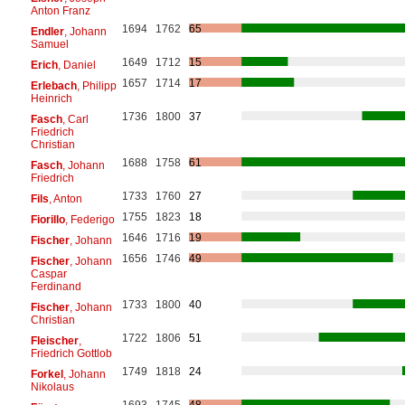
Anton Franz
1694
1762
65
Endler
, Johann
Samuel
1649
1712
15
Erich
, Daniel
1657
1714
17
Erlebach
, Philipp
Heinrich
1736
1800
37
Fasch
, Carl
Friedrich
Christian
1688
1758
61
Fasch
, Johann
Friedrich
1733
1760
27
Fils
, Anton
1755
1823
18
Fiorillo
, Federigo
1646
1716
19
Fischer
, Johann
1656
1746
49
Fischer
, Johann
Caspar
Ferdinand
1733
1800
40
Fischer
, Johann
Christian
1722
1806
51
Fleischer
,
Friedrich Gottlob
1749
1818
24
Forkel
, Johann
Nikolaus
1693
1745
48