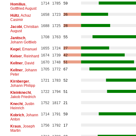
1714
1785
59
Homilius
,
Gottfried August
1658
1723
26
Hültz
, Achaz
Casimir
1688
1725
28
Jacobi
, Christian
August
1708
1763
55
Janitsch
,
Johann Gottlieb
1655
1724
27
Kegel
, Emanuel
1674
1739
42
Keiser
, Reinhard
1670
1748
51
Kellner
, David
1705
1772
67
Kellner
, Johann
Peter
1721
1783
52
Kirnberger
,
Johann Philipp
1722
1794
51
Kleinknecht
,
Jakob Friedrich
1752
1817
21
Knecht
, Justin
Heinrich
1714
1791
59
Kobrich
, Johann
Anton
1756
1792
17
Kraus
, Joseph
Martin