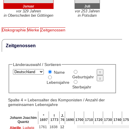
Januar
Juli
vor 329 Jahren
vor 253 Jahren
in Oberscheden bei Göttingen
in Potsdam
Diskographie
Werke
Zeitgenossen
Zeitgenossen
Länderauswahl / Sortieren
Name
Geburtsjahr
Lebensjahre
Sterbejahr
Spalte 4 = Lebensalter des Komponisten / Anzahl der
gemeinsamen Lebensjahre
*
†
J.
Johann Joachim
1697
1773
76
1690
1700
1710
1720
1730
1740
175
Quantz
1761
1838
12
Abeille
, Ludwig