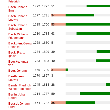
Friedrich
1722
1777
51
Bach
, Johann
Ernst
1677
1731
34
Bach
, Johann
Ludwig
1685
1750
53
Bach
, Johann
Sebastian
1710
1784
63
Bach
, Wilhelm
Friedemann
1768
1830
5
Backofen
, Georg
Heinrich
1734
1809
39
Beck
, Franz
Ignaz
1733
1803
40
Beecke
, Ignaz
von
1655
1700
3
Beer
, Johann
1770
1827
3
Beethoven
,
Ludwig
1745
1814
28
Benda
, Friedrich
Wilhelm Heinrich
1714
1787
59
Berlin
, Johan
Daniel
1654
1732
35
Bessel
, Johann
Ernst