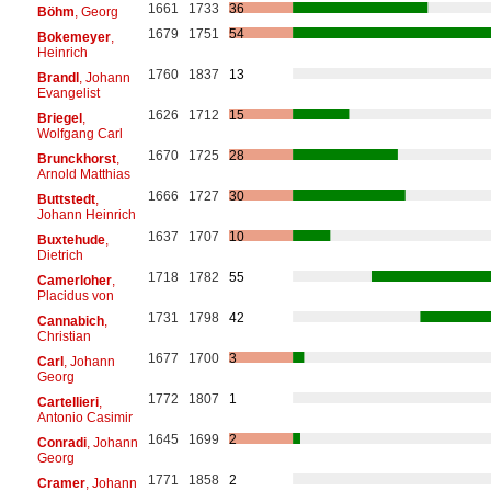
1661
1733
36
Böhm
, Georg
1679
1751
54
Bokemeyer
,
Heinrich
1760
1837
13
Brandl
, Johann
Evangelist
1626
1712
15
Briegel
,
Wolfgang Carl
1670
1725
28
Brunckhorst
,
Arnold Matthias
1666
1727
30
Buttstedt
,
Johann Heinrich
1637
1707
10
Buxtehude
,
Dietrich
1718
1782
55
Camerloher
,
Placidus von
1731
1798
42
Cannabich
,
Christian
1677
1700
3
Carl
, Johann
Georg
1772
1807
1
Cartellieri
,
Antonio Casimir
1645
1699
2
Conradi
, Johann
Georg
1771
1858
2
Cramer
, Johann