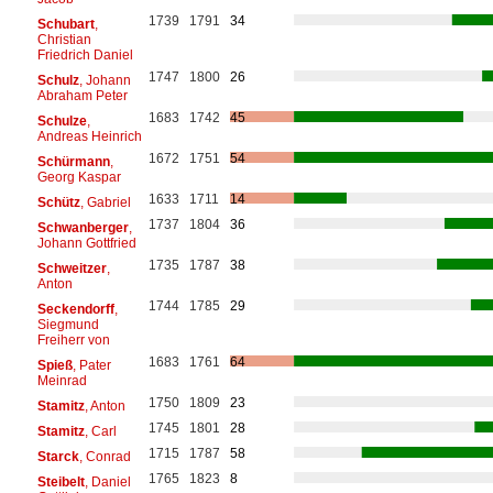
1739
1791
34
Schubart
,
Christian
Friedrich Daniel
1747
1800
26
Schulz
, Johann
Abraham Peter
1683
1742
45
Schulze
,
Andreas Heinrich
1672
1751
54
Schürmann
,
Georg Kaspar
1633
1711
14
Schütz
, Gabriel
1737
1804
36
Schwanberger
,
Johann Gottfried
1735
1787
38
Schweitzer
,
Anton
1744
1785
29
Seckendorff
,
Siegmund
Freiherr von
1683
1761
64
Spieß
, Pater
Meinrad
1750
1809
23
Stamitz
, Anton
1745
1801
28
Stamitz
, Carl
1715
1787
58
Starck
, Conrad
1765
1823
8
Steibelt
, Daniel