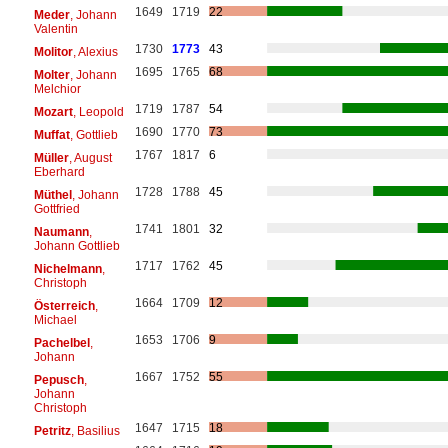
1649
1719
22
Meder
, Johann
Valentin
1730
1773
43
Molitor
, Alexius
1695
1765
68
Molter
, Johann
Melchior
1719
1787
54
Mozart
, Leopold
1690
1770
73
Muffat
, Gottlieb
1767
1817
6
Müller
, August
Eberhard
1728
1788
45
Müthel
, Johann
Gottfried
1741
1801
32
Naumann
,
Johann Gottlieb
1717
1762
45
Nichelmann
,
Christoph
1664
1709
12
Österreich
,
Michael
1653
1706
9
Pachelbel
,
Johann
1667
1752
55
Pepusch
,
Johann
Christoph
1647
1715
18
Petritz
, Basilius