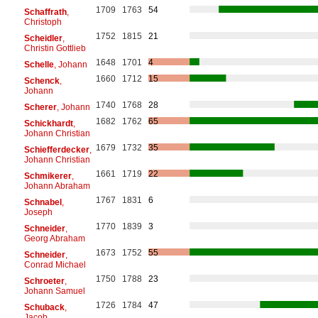
1709
1763
54
Schaffrath
,
Christoph
1752
1815
21
Scheidler
,
Christin Gottlieb
1648
1701
4
Schelle
, Johann
1660
1712
15
Schenck
,
Johann
1740
1768
28
Scherer
, Johann
1682
1762
65
Schickhardt
,
Johann Christian
1679
1732
35
Schiefferdecker
,
Johann Christian
1661
1719
22
Schmikerer
,
Johann Abraham
1767
1831
6
Schnabel
,
Joseph
1770
1839
3
Schneider
,
Georg Abraham
1673
1752
55
Schneider
,
Conrad Michael
1750
1788
23
Schroeter
,
Johann Samuel
1726
1784
47
Schuback
,
Jacob