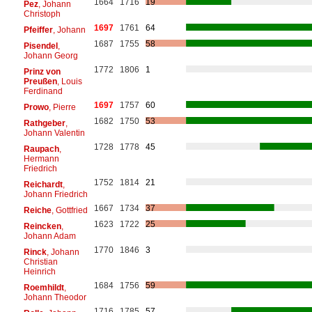
1664
1716
19
Pez
, Johann
Christoph
1697
1761
64
Pfeiffer
, Johann
1687
1755
58
Pisendel
,
Johann Georg
1772
1806
1
Prinz von
Preußen
, Louis
Ferdinand
1697
1757
60
Prowo
, Pierre
1682
1750
53
Rathgeber
,
Johann Valentin
1728
1778
45
Raupach
,
Hermann
Friedrich
1752
1814
21
Reichardt
,
Johann Friedrich
1667
1734
37
Reiche
, Gottfried
1623
1722
25
Reincken
,
Johann Adam
1770
1846
3
Rinck
, Johann
Christian
Heinrich
1684
1756
59
Roemhildt
,
Johann Theodor
1716
1785
57