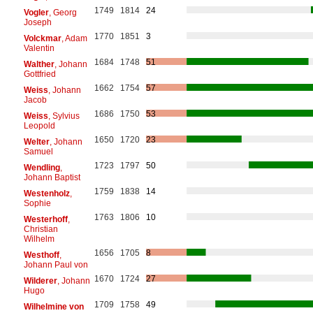
1749
1814
24
Vogler
, Georg
Joseph
1770
1851
3
Volckmar
, Adam
Valentin
1684
1748
51
Walther
, Johann
Gottfried
1662
1754
57
Weiss
, Johann
Jacob
1686
1750
53
Weiss
, Sylvius
Leopold
1650
1720
23
Welter
, Johann
Samuel
1723
1797
50
Wendling
,
Johann Baptist
1759
1838
14
Westenholz
,
Sophie
1763
1806
10
Westerhoff
,
Christian
Wilhelm
1656
1705
8
Westhoff
,
Johann Paul von
1670
1724
27
Wilderer
, Johann
Hugo
1709
1758
49
Wilhelmine von