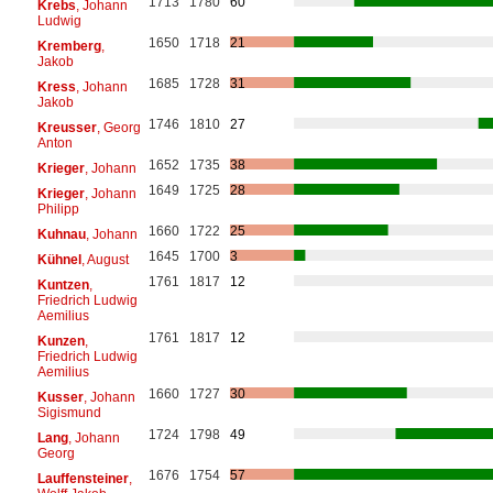
1713
1780
60
Krebs
, Johann
Ludwig
1650
1718
21
Kremberg
,
Jakob
1685
1728
31
Kress
, Johann
Jakob
1746
1810
27
Kreusser
, Georg
Anton
1652
1735
38
Krieger
, Johann
1649
1725
28
Krieger
, Johann
Philipp
1660
1722
25
Kuhnau
, Johann
1645
1700
3
Kühnel
, August
1761
1817
12
Kuntzen
,
Friedrich Ludwig
Aemilius
1761
1817
12
Kunzen
,
Friedrich Ludwig
Aemilius
1660
1727
30
Kusser
, Johann
Sigismund
1724
1798
49
Lang
, Johann
Georg
1676
1754
57
Lauffensteiner
,