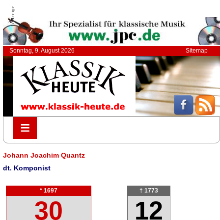
Anzeige
Sonntag, 9. August 2026
Sitemap
≡
≡
Johann Joachim Quantz
dt. Komponist
* 1697
† 1773
30
12