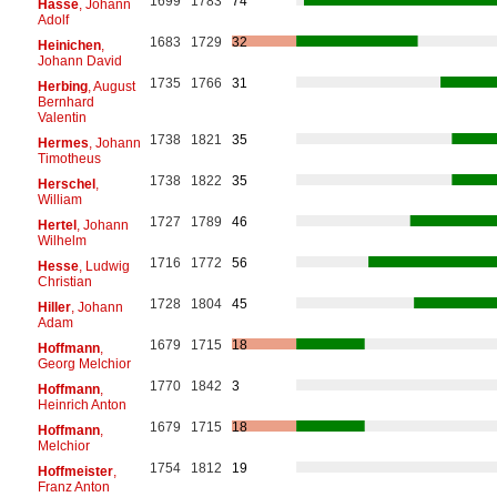
1699
1783
74
Hasse
, Johann
Adolf
1683
1729
32
Heinichen
,
Johann David
1735
1766
31
Herbing
, August
Bernhard
Valentin
1738
1821
35
Hermes
, Johann
Timotheus
1738
1822
35
Herschel
,
William
1727
1789
46
Hertel
, Johann
Wilhelm
1716
1772
56
Hesse
, Ludwig
Christian
1728
1804
45
Hiller
, Johann
Adam
1679
1715
18
Hoffmann
,
Georg Melchior
1770
1842
3
Hoffmann
,
Heinrich Anton
1679
1715
18
Hoffmann
,
Melchior
1754
1812
19
Hoffmeister
,
Franz Anton