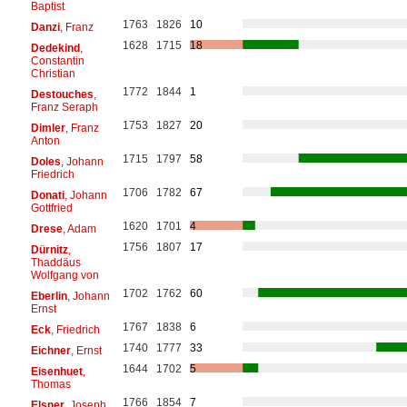
Baptist
1763
1826
10
Danzi
, Franz
1628
1715
18
Dedekind
,
Constantin
Christian
1772
1844
1
Destouches
,
Franz Seraph
1753
1827
20
Dimler
, Franz
Anton
1715
1797
58
Doles
, Johann
Friedrich
1706
1782
67
Donati
, Johann
Gottfried
1620
1701
4
Drese
, Adam
1756
1807
17
Dürnitz
,
Thaddäus
Wolfgang von
1702
1762
60
Eberlin
, Johann
Ernst
1767
1838
6
Eck
, Friedrich
1740
1777
33
Eichner
, Ernst
1644
1702
5
Eisenhuet
,
Thomas
1766
1854
7
Elsner
, Joseph