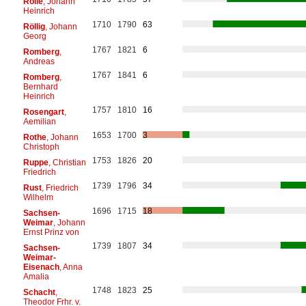
Rolle
, Johann
Heinrich
1710
1790
63
Röllig
, Johann
Georg
1767
1821
6
Romberg
,
Andreas
1767
1841
6
Romberg
,
Bernhard
Heinrich
1757
1810
16
Rosengart
,
Aemilian
1653
1700
3
Rothe
, Johann
Christoph
1753
1826
20
Ruppe
, Christian
Friedrich
1739
1796
34
Rust
, Friedrich
Wilhelm
1696
1715
18
Sachsen-
Weimar
, Johann
Ernst Prinz von
1739
1807
34
Sachsen-
Weimar-
Eisenach
, Anna
Amalia
1748
1823
25
Schacht
,
Theodor Frhr. v.