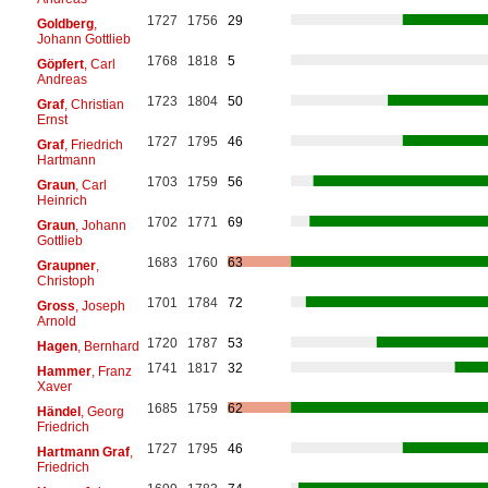
1727
1756
29
Goldberg
,
Johann Gottlieb
1768
1818
5
Göpfert
, Carl
Andreas
1723
1804
50
Graf
, Christian
Ernst
1727
1795
46
Graf
, Friedrich
Hartmann
1703
1759
56
Graun
, Carl
Heinrich
1702
1771
69
Graun
, Johann
Gottlieb
1683
1760
63
Graupner
,
Christoph
1701
1784
72
Gross
, Joseph
Arnold
1720
1787
53
Hagen
, Bernhard
1741
1817
32
Hammer
, Franz
Xaver
1685
1759
62
Händel
, Georg
Friedrich
1727
1795
46
Hartmann Graf
,
Friedrich