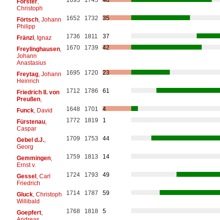
Förster
,
Christoph
1652
1732
35
Förtsch
, Johann
Philipp
1736
1811
37
Fränzl
, Ignaz
1670
1739
42
Freylinghausen
,
Johann
Anastasius
1695
1720
23
Freytag
, Johann
Heinrich
1712
1786
61
Friedrich II. von
Preußen
,
1648
1701
4
Funck
, David
1772
1819
1
Fürstenau
,
Caspar
1709
1753
44
Gebel d.J.
,
Georg
1759
1813
14
Gemmingen
,
Ernst v.
1724
1793
49
Gessel
, Carl
Friedrich
1714
1787
59
Gluck
, Christoph
Willibald
1768
1818
5
Goepfert
,
Andreas