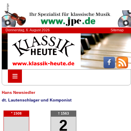
Anzeige
Donnerstag, 6. August 2026
Sitemap
≡
≡
Hans Newsiedler
dt. Lautenschlager und Komponist
* 1508
† 1563
2