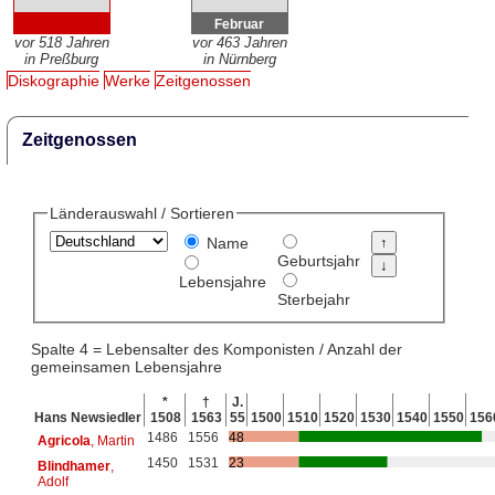
Februar
vor 518 Jahren
vor 463 Jahren
in Preßburg
in Nürnberg
Diskographie
Werke
Zeitgenossen
Zeitgenossen
Länderauswahl / Sortieren
Name
Geburtsjahr
Lebensjahre
Sterbejahr
Spalte 4 = Lebensalter des Komponisten / Anzahl der
gemeinsamen Lebensjahre
*
†
J.
Hans Newsiedler
1508
1563
55
1500
1510
1520
1530
1540
1550
156
1486
1556
48
Agricola
, Martin
1450
1531
23
Blindhamer
,
Adolf