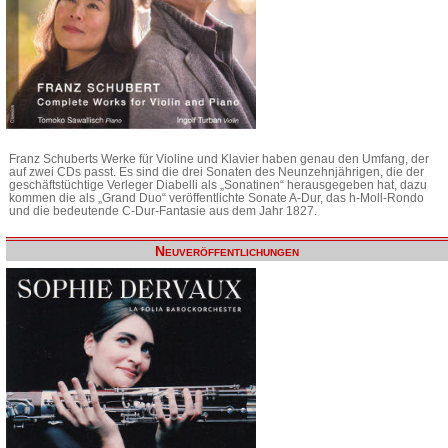
Franz Schuberts Werke für Violine und Klavier haben genau den Umfang, der
auf zwei CDs passt. Es sind die drei Sonaten des Neunzehnjährigen, die der
geschäftstüchtige Verleger Diabelli als „Sonatinen“ herausgegeben hat, dazu
kommen die als „Grand Duo“ veröffentlichte Sonate A-Dur, das h-Moll-Rondo
und die bedeutende C-Dur-Fantasie aus dem Jahr 1827.
Neuveröffentlichungen