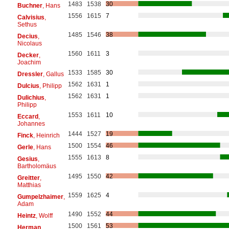
1483
1538
30
Buchner
, Hans
1556
1615
7
Calvisius
,
Sethus
1485
1546
38
Decius
,
Nicolaus
1560
1611
3
Decker
,
Joachim
1533
1585
30
Dressler
, Gallus
1562
1631
1
Dulcius
, Philipp
1562
1631
1
Dulichius
,
Philipp
1553
1611
10
Eccard
,
Johannes
1444
1527
19
Finck
, Heinrich
1500
1554
46
Gerle
, Hans
1555
1613
8
Gesius
,
Bartholomäus
1495
1550
42
Greitter
,
Matthias
1559
1625
4
Gumpelzhaimer
,
Adam
1490
1552
44
Heintz
, Wolff
1500
1561
53
Herman
,