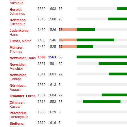
Nikolaus
1550
1603
13
Heroldt
,
Johannes
1540
1588
23
Hoffmann
,
Eucharius
1450
1526
18
Judenkünig
,
Hans
1483
1546
38
Luther
, Martin
1489
1525
17
Müntzer
,
Thomas
1508
1563
55
Newsidler
, Hans
1531
1591
32
Newsidler
,
Melchior
1541
1603
22
Newsidler
,
Conrad
1560
1613
3
Nörmiger
,
August
1534
1604
29
Osiander
, Lukas
1515
1553
38
Othmayr
,
Kaspar
1560
1629
3
Praetorius
,
Hieronymus
1560
1616
3
Steffens
,