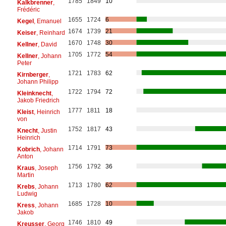
1785
1849
10
Kalkbrenner
,
Frédéric
1655
1724
6
Kegel
, Emanuel
1674
1739
21
Keiser
, Reinhard
1670
1748
30
Kellner
, David
1705
1772
54
Kellner
, Johann
Peter
1721
1783
62
Kirnberger
,
Johann Philipp
1722
1794
72
Kleinknecht
,
Jakob Friedrich
1777
1811
18
Kleist
, Heinrich
von
1752
1817
43
Knecht
, Justin
Heinrich
1714
1791
73
Kobrich
, Johann
Anton
1756
1792
36
Kraus
, Joseph
Martin
1713
1780
62
Krebs
, Johann
Ludwig
1685
1728
10
Kress
, Johann
Jakob
1746
1810
49
Kreusser
, Georg