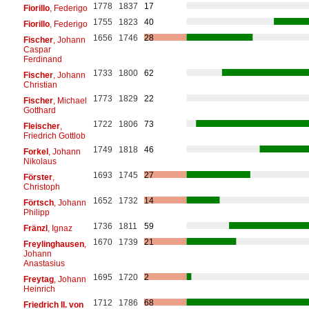
1778
1837
17
Fiorillo
, Federigo
1755
1823
40
Fiorillo
, Federigo
1656
1746
28
Fischer
, Johann
Caspar
Ferdinand
1733
1800
62
Fischer
, Johann
Christian
1773
1829
22
Fischer
, Michael
Gotthard
1722
1806
73
Fleischer
,
Friedrich Gottlob
1749
1818
46
Forkel
, Johann
Nikolaus
1693
1745
27
Förster
,
Christoph
1652
1732
14
Förtsch
, Johann
Philipp
1736
1811
59
Fränzl
, Ignaz
1670
1739
21
Freylinghausen
,
Johann
Anastasius
1695
1720
2
Freytag
, Johann
Heinrich
1712
1786
68
Friedrich II. von