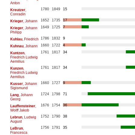
Anton
1780
1849
15
Kreutzer
,
Conradin
1652
1735
17
Krieger
, Johann
1649
1725
7
Krieger
, Johann
Philipp
1786
1832
9
Kuhlau
, Friedrich
1660
1722
4
Kuhnau
, Johann
1761
1817
34
Kuntzen
,
Friedrich Ludwig
Aemilius
1761
1817
34
Kunzen
,
Friedrich Ludwig
Aemilius
1660
1727
9
Kusser
, Johann
Sigismund
1724
1798
71
Lang
, Johann
Georg
1676
1754
36
Lauffensteiner
,
Wolff Jakob
1752
1790
38
Lebrun
, Ludwig
August
1756
1791
35
LeBrun
,
Francesca