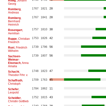
Röllig
, Johann
Georg
1767
1821
28
Romberg
,
Andreas
1767
1841
28
Romberg
,
Bernhard
Heinrich
1757
1810
38
Rosengart
,
Aemilian
1753
1826
42
Ruppe
, Christian
Friedrich
1739
1796
56
Rust
, Friedrich
Wilhelm
1739
1807
56
Sachsen-
Weimar-
Eisenach
, Anna
Amalia
1748
1823
47
Schacht
,
Theodor Frhr. v.
1709
1763
45
Schaffrath
,
Christoph
1784
1862
11
Schefer
,
Leopold
1752
1815
43
Scheidler
,
Christin Gottlieb
1740
1768
28