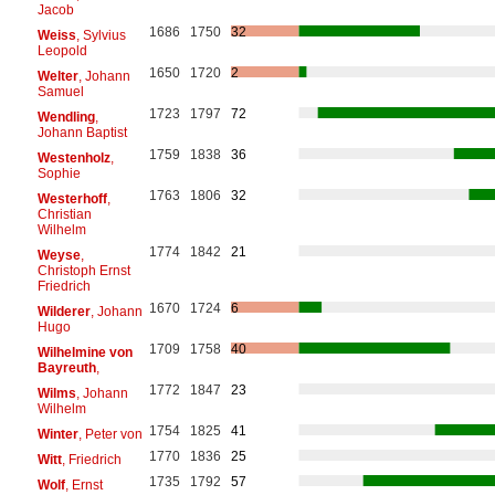
Jacob
1686
1750
32
Weiss
, Sylvius
Leopold
1650
1720
2
Welter
, Johann
Samuel
1723
1797
72
Wendling
,
Johann Baptist
1759
1838
36
Westenholz
,
Sophie
1763
1806
32
Westerhoff
,
Christian
Wilhelm
1774
1842
21
Weyse
,
Christoph Ernst
Friedrich
1670
1724
6
Wilderer
, Johann
Hugo
1709
1758
40
Wilhelmine von
Bayreuth
,
1772
1847
23
Wilms
, Johann
Wilhelm
1754
1825
41
Winter
, Peter von
1770
1836
25
Witt
, Friedrich
1735
1792
57
Wolf
, Ernst