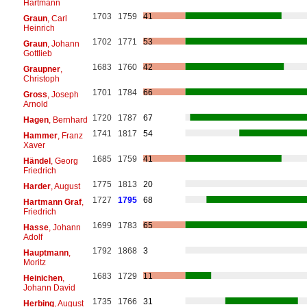
Hartmann
1703
1759
41
Graun
, Carl
Heinrich
1702
1771
53
Graun
, Johann
Gottlieb
1683
1760
42
Graupner
,
Christoph
1701
1784
66
Gross
, Joseph
Arnold
1720
1787
67
Hagen
, Bernhard
1741
1817
54
Hammer
, Franz
Xaver
1685
1759
41
Händel
, Georg
Friedrich
1775
1813
20
Harder
, August
1727
1795
68
Hartmann Graf
,
Friedrich
1699
1783
65
Hasse
, Johann
Adolf
1792
1868
3
Hauptmann
,
Moritz
1683
1729
11
Heinichen
,
Johann David
1735
1766
31
Herbing
, August