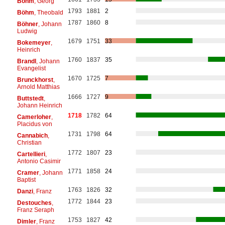
Böhm
, Georg
1793
1881
2
Böhm
, Theobald
1787
1860
8
Böhner
, Johann
Ludwig
1679
1751
33
Bokemeyer
,
Heinrich
1760
1837
35
Brandl
, Johann
Evangelist
1670
1725
7
Brunckhorst
,
Arnold Matthias
1666
1727
9
Buttstedt
,
Johann Heinrich
1718
1782
64
Camerloher
,
Placidus von
1731
1798
64
Cannabich
,
Christian
1772
1807
23
Cartellieri
,
Antonio Casimir
1771
1858
24
Cramer
, Johann
Baptist
1763
1826
32
Danzi
, Franz
1772
1844
23
Destouches
,
Franz Seraph
1753
1827
42
Dimler
, Franz