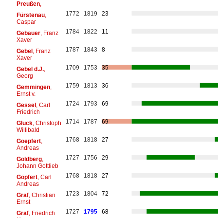
Preußen
,
1772
1819
23
Fürstenau
,
Caspar
1784
1822
11
Gebauer
, Franz
Xaver
1787
1843
8
Gebel
, Franz
Xaver
1709
1753
35
Gebel d.J.
,
Georg
1759
1813
36
Gemmingen
,
Ernst v.
1724
1793
69
Gessel
, Carl
Friedrich
1714
1787
69
Gluck
, Christoph
Willibald
1768
1818
27
Goepfert
,
Andreas
1727
1756
29
Goldberg
,
Johann Gottlieb
1768
1818
27
Göpfert
, Carl
Andreas
1723
1804
72
Graf
, Christian
Ernst
1727
1795
68
Graf
, Friedrich