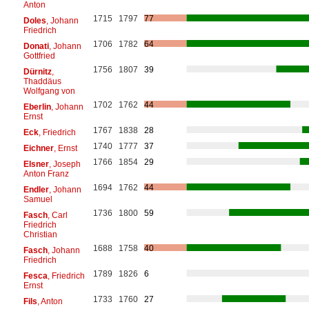
Anton
1715
1797
77
Doles
, Johann
Friedrich
1706
1782
64
Donati
, Johann
Gottfried
1756
1807
39
Dürnitz
,
Thaddäus
Wolfgang von
1702
1762
44
Eberlin
, Johann
Ernst
1767
1838
28
Eck
, Friedrich
1740
1777
37
Eichner
, Ernst
1766
1854
29
Elsner
, Joseph
Anton Franz
1694
1762
44
Endler
, Johann
Samuel
1736
1800
59
Fasch
, Carl
Friedrich
Christian
1688
1758
40
Fasch
, Johann
Friedrich
1789
1826
6
Fesca
, Friedrich
Ernst
1733
1760
27
Fils
, Anton