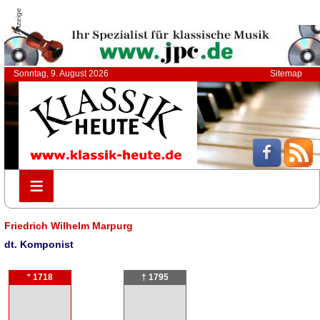
Anzeige
Sonntag, 9. August 2026
Sitemap
≡
≡
Friedrich Wilhelm Marpurg
dt. Komponist
* 1718
† 1795