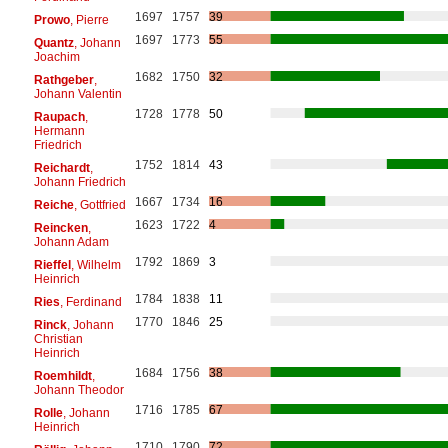
1697
1757
39
Prowo
, Pierre
1697
1773
55
Quantz
, Johann
Joachim
1682
1750
32
Rathgeber
,
Johann Valentin
1728
1778
50
Raupach
,
Hermann
Friedrich
1752
1814
43
Reichardt
,
Johann Friedrich
1667
1734
16
Reiche
, Gottfried
1623
1722
4
Reincken
,
Johann Adam
1792
1869
3
Rieffel
, Wilhelm
Heinrich
1784
1838
11
Ries
, Ferdinand
1770
1846
25
Rinck
, Johann
Christian
Heinrich
1684
1756
38
Roemhildt
,
Johann Theodor
1716
1785
67
Rolle
, Johann
Heinrich
1710
1790
72