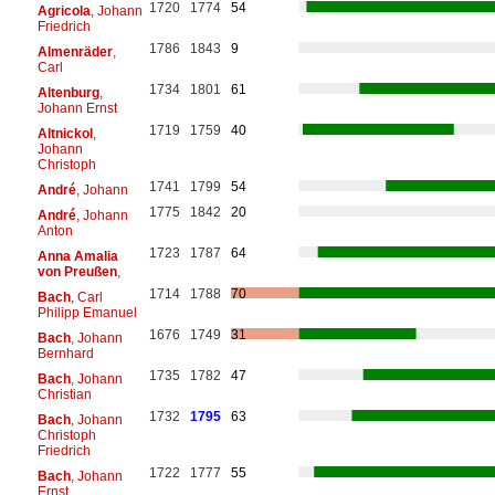
1720
1774
54
Agricola
, Johann
Friedrich
1786
1843
9
Almenräder
,
Carl
1734
1801
61
Altenburg
,
Johann Ernst
1719
1759
40
Altnickol
,
Johann
Christoph
1741
1799
54
André
, Johann
1775
1842
20
André
, Johann
Anton
1723
1787
64
Anna Amalia
von Preußen
,
1714
1788
70
Bach
, Carl
Philipp Emanuel
1676
1749
31
Bach
, Johann
Bernhard
1735
1782
47
Bach
, Johann
Christian
1732
1795
63
Bach
, Johann
Christoph
Friedrich
1722
1777
55
Bach
, Johann
Ernst