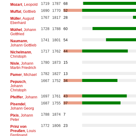
1719
1787
68
Mozart
, Leopold
1690
1770
52
Muffat
, Gottlieb
1767
1817
28
Müller
, August
Eberhard
1728
1788
60
Müthel
, Johann
Gottfried
1741
1801
54
Naumann
,
Johann Gottlieb
1717
1762
44
Nichelmann
,
Christoph
1780
1873
15
Nisle
, Johann
Martin Friedrich
1782
1827
13
Pamer
, Michael
1667
1752
34
Pepusch
,
Johann
Christoph
1697
1761
43
Pfeiffer
, Johann
1687
1755
37
Pisendel
,
Johann Georg
1788
1874
7
Pixis
, Johann
Peter
1772
1806
23
Prinz von
Preußen
, Louis
Ferdinand