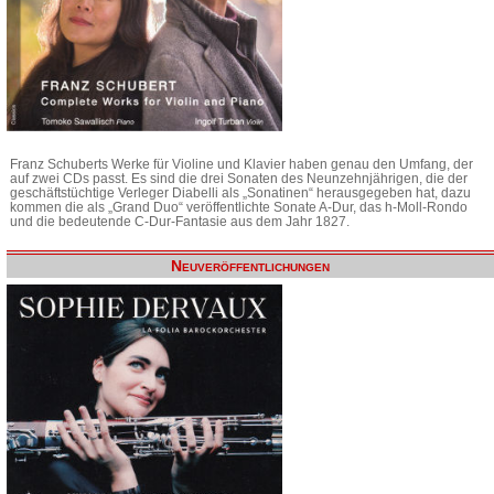
Franz Schuberts Werke für Violine und Klavier haben genau den Umfang, der
auf zwei CDs passt. Es sind die drei Sonaten des Neunzehnjährigen, die der
geschäftstüchtige Verleger Diabelli als „Sonatinen“ herausgegeben hat, dazu
kommen die als „Grand Duo“ veröffentlichte Sonate A-Dur, das h-Moll-Rondo
und die bedeutende C-Dur-Fantasie aus dem Jahr 1827.
Neuveröffentlichungen