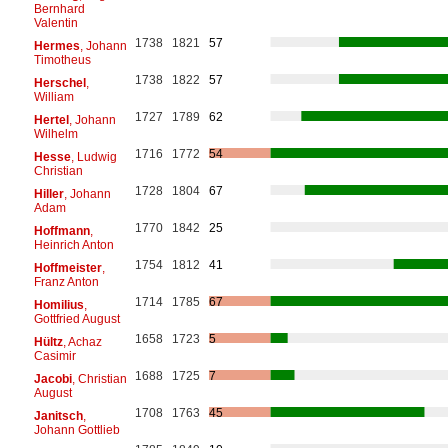
Bernhard
Valentin
1738
1821
57
Hermes
, Johann
Timotheus
1738
1822
57
Herschel
,
William
1727
1789
62
Hertel
, Johann
Wilhelm
1716
1772
54
Hesse
, Ludwig
Christian
1728
1804
67
Hiller
, Johann
Adam
1770
1842
25
Hoffmann
,
Heinrich Anton
1754
1812
41
Hoffmeister
,
Franz Anton
1714
1785
67
Homilius
,
Gottfried August
1658
1723
5
Hültz
, Achaz
Casimir
1688
1725
7
Jacobi
, Christian
August
1708
1763
45
Janitsch
,
Johann Gottlieb