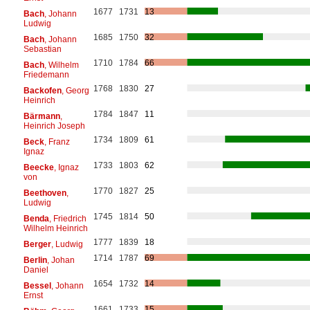
1677
1731
13
Bach
, Johann
Ludwig
1685
1750
32
Bach
, Johann
Sebastian
1710
1784
66
Bach
, Wilhelm
Friedemann
1768
1830
27
Backofen
, Georg
Heinrich
1784
1847
11
Bärmann
,
Heinrich Joseph
1734
1809
61
Beck
, Franz
Ignaz
1733
1803
62
Beecke
, Ignaz
von
1770
1827
25
Beethoven
,
Ludwig
1745
1814
50
Benda
, Friedrich
Wilhelm Heinrich
1777
1839
18
Berger
, Ludwig
1714
1787
69
Berlin
, Johan
Daniel
1654
1732
14
Bessel
, Johann
Ernst
1661
1733
15