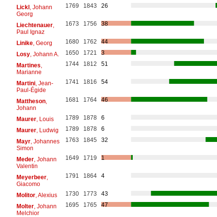
1769
1843
26
Lickl
, Johann
Georg
1673
1756
38
Liechtenauer
,
Paul Ignaz
1680
1762
44
Linike
, Georg
1650
1721
3
Losy
, Johann A.
1744
1812
51
Martines
,
Marianne
1741
1816
54
Martini
, Jean-
Paul-Égide
1681
1764
46
Mattheson
,
Johann
1789
1878
6
Maurer
, Louis
1789
1878
6
Maurer
, Ludwig
1763
1845
32
Mayr
, Johannes
Simon
1649
1719
1
Meder
, Johann
Valentin
1791
1864
4
Meyerbeer
,
Giacomo
1730
1773
43
Molitor
, Alexius
1695
1765
47
Molter
, Johann
Melchior