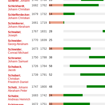
Scherer
, Johann
1682
1762
44
Schickhardt
,
Johann Christian
1679
1732
14
Schiefferdecker
,
Johann Christian
1661
1719
1
Schmikerer
,
Johann Abraham
1767
1831
28
Schnabel
,
Joseph
1770
1839
25
Schneider
,
Georg Abraham
1673
1752
34
Schneider
,
Conrad Michael
1750
1788
38
Schroeter
,
Johann Samuel
1726
1784
58
Schuback
,
Jacob
1739
1791
52
Schubart
,
Christian
Friedrich Daniel
1747
1800
48
Schulz
, Johann
Abraham Peter
1683
1742
24
Schulze
,
Andreas Heinrich
1672
1751
33
Schürmann
,