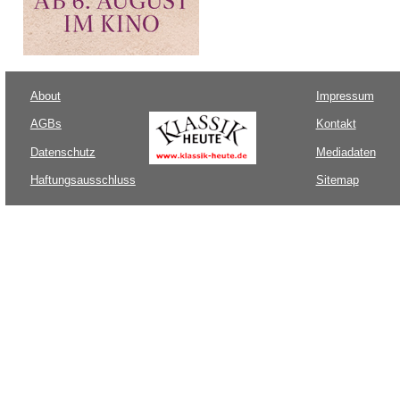
About
Impressum
AGBs
Kontakt
Datenschutz
Mediadaten
Haftungsausschluss
Sitemap