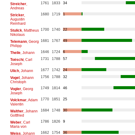
1761
1833
34
Streicher
,
Andreas
1680
1719
1
Stricker
,
Augustin
Reinhard
1700
1740
22
Stulick
, Mattheus
Nikolaus
1681
1767
49
Telemann
, Georg
Philipp
1646
1724
6
Theile
, Johann
1731
1788
57
Toëschi
, Carl
Joseph
1677
1742
24
Ulich
, Johann
1756
1788
32
Vogel
, Johann
Christoph
1749
1814
46
Vogler
, Georg
Joseph
1770
1851
25
Volckmar
, Adam
Valentin
1684
1748
30
Walther
, Johann
Gottfried
1786
1826
9
Weber
, Carl
Maria von
1662
1754
36
Weiss
, Johann