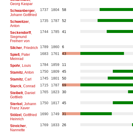
Georg Kaspar
1737
1804
58
Schwanberger
,
Johann Gottfried
1735
1787
52
Schweitzer
,
Anton
1744
1785
41
Seckendorff
,
Siegmund
Freiherr von
1789
1860
6
Silcher
, Friedrich
1683
1761
43
Spieß
, Pater
Meinrad
1784
1859
11
Spohr
, Louis
1750
1809
45
Stamitz
, Anton
1745
1801
50
Stamitz
, Carl
1715
1787
69
Starck
, Conrad
1765
1823
30
Steibelt
, Daniel
Gottlieb
1750
1817
45
Sterkel
, Johann
Franz Xaver
1690
1749
31
Stölzel
, Gottfried
Heinrich
1769
1833
26
Streicher
,
Nannette