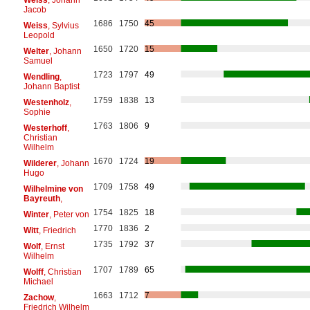
Jacob
1686
1750
45
Weiss
, Sylvius
Leopold
1650
1720
15
Welter
, Johann
Samuel
1723
1797
49
Wendling
,
Johann Baptist
1759
1838
13
Westenholz
,
Sophie
1763
1806
9
Westerhoff
,
Christian
Wilhelm
1670
1724
19
Wilderer
, Johann
Hugo
1709
1758
49
Wilhelmine von
Bayreuth
,
1754
1825
18
Winter
, Peter von
1770
1836
2
Witt
, Friedrich
1735
1792
37
Wolf
, Ernst
Wilhelm
1707
1789
65
Wolff
, Christian
Michael
1663
1712
7
Zachow
,
Friedrich Wilhelm