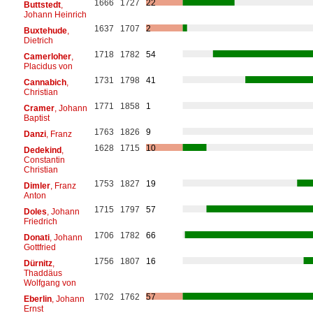
1666
1727
22
Buttstedt
,
Johann Heinrich
1637
1707
2
Buxtehude
,
Dietrich
1718
1782
54
Camerloher
,
Placidus von
1731
1798
41
Cannabich
,
Christian
1771
1858
1
Cramer
, Johann
Baptist
1763
1826
9
Danzi
, Franz
1628
1715
10
Dedekind
,
Constantin
Christian
1753
1827
19
Dimler
, Franz
Anton
1715
1797
57
Doles
, Johann
Friedrich
1706
1782
66
Donati
, Johann
Gottfried
1756
1807
16
Dürnitz
,
Thaddäus
Wolfgang von
1702
1762
57
Eberlin
, Johann
Ernst