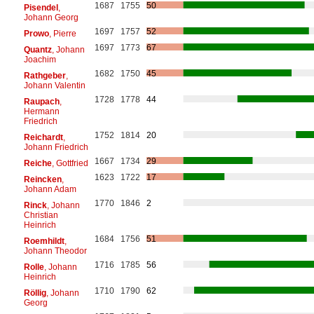
1687
1755
50
Pisendel
,
Johann Georg
1697
1757
52
Prowo
, Pierre
1697
1773
67
Quantz
, Johann
Joachim
1682
1750
45
Rathgeber
,
Johann Valentin
1728
1778
44
Raupach
,
Hermann
Friedrich
1752
1814
20
Reichardt
,
Johann Friedrich
1667
1734
29
Reiche
, Gottfried
1623
1722
17
Reincken
,
Johann Adam
1770
1846
2
Rinck
, Johann
Christian
Heinrich
1684
1756
51
Roemhildt
,
Johann Theodor
1716
1785
56
Rolle
, Johann
Heinrich
1710
1790
62
Röllig
, Johann
Georg