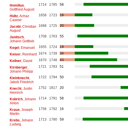
1714
1785
58
Homilius
,
Gottfried August
1658
1723
18
Hültz
, Achaz
Casimir
1688
1725
20
Jacobi
, Christian
August
1708
1763
55
Janitsch
,
Johann Gottlieb
1655
1724
19
Kegel
, Emanuel
1674
1739
34
Keiser
, Reinhard
1670
1748
43
Kellner
, David
1721
1783
51
Kirnberger
,
Johann Philipp
1722
1794
50
Kleinknecht
,
Jakob Friedrich
1752
1817
20
Knecht
, Justin
Heinrich
1714
1791
58
Kobrich
, Johann
Anton
1756
1792
16
Kraus
, Joseph
Martin
1713
1780
59
Krebs
, Johann
Ludwig