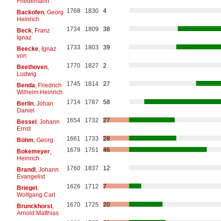
Friedemann
1768
1830
4
Backofen
, Georg
Heinrich
1734
1809
38
Beck
, Franz
Ignaz
1733
1803
39
Beecke
, Ignaz
von
1770
1827
2
Beethoven
,
Ludwig
1745
1814
27
Benda
, Friedrich
Wilhelm Heinrich
1714
1787
58
Berlin
, Johan
Daniel
1654
1732
27
Bessel
, Johann
Ernst
1661
1733
28
Böhm
, Georg
1679
1751
46
Bokemeyer
,
Heinrich
1760
1837
12
Brandl
, Johann
Evangelist
1626
1712
7
Briegel
,
Wolfgang Carl
1670
1725
20
Brunckhorst
,
Arnold Matthias