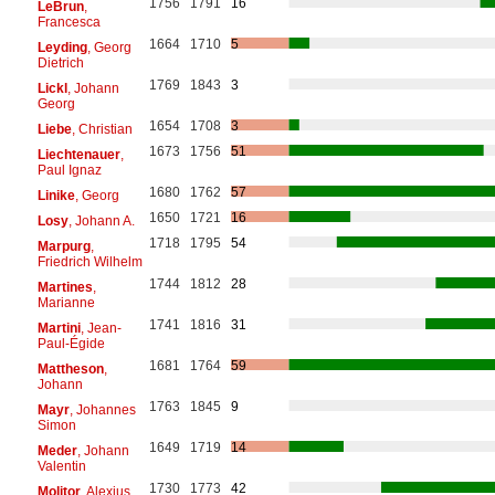
1756
1791
16
LeBrun
,
Francesca
1664
1710
5
Leyding
, Georg
Dietrich
1769
1843
3
Lickl
, Johann
Georg
1654
1708
3
Liebe
, Christian
1673
1756
51
Liechtenauer
,
Paul Ignaz
1680
1762
57
Linike
, Georg
1650
1721
16
Losy
, Johann A.
1718
1795
54
Marpurg
,
Friedrich Wilhelm
1744
1812
28
Martines
,
Marianne
1741
1816
31
Martini
, Jean-
Paul-Égide
1681
1764
59
Mattheson
,
Johann
1763
1845
9
Mayr
, Johannes
Simon
1649
1719
14
Meder
, Johann
Valentin
1730
1773
42
Molitor
, Alexius