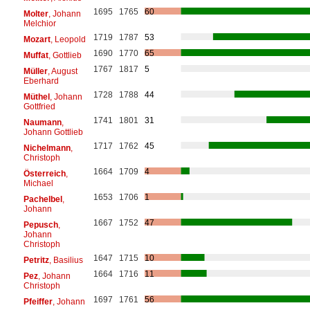
1695
1765
60
Molter
, Johann
Melchior
1719
1787
53
Mozart
, Leopold
1690
1770
65
Muffat
, Gottlieb
1767
1817
5
Müller
, August
Eberhard
1728
1788
44
Müthel
, Johann
Gottfried
1741
1801
31
Naumann
,
Johann Gottlieb
1717
1762
45
Nichelmann
,
Christoph
1664
1709
4
Österreich
,
Michael
1653
1706
1
Pachelbel
,
Johann
1667
1752
47
Pepusch
,
Johann
Christoph
1647
1715
10
Petritz
, Basilius
1664
1716
11
Pez
, Johann
Christoph
1697
1761
56
Pfeiffer
, Johann