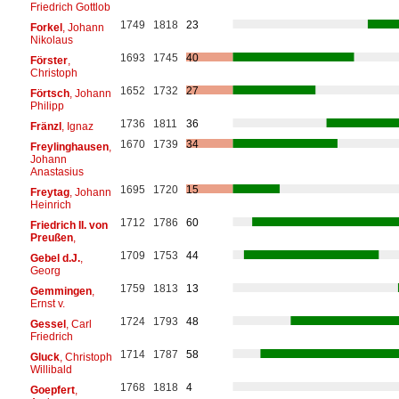
Friedrich Gottlob
1749
1818
23
Forkel
, Johann
Nikolaus
1693
1745
40
Förster
,
Christoph
1652
1732
27
Förtsch
, Johann
Philipp
1736
1811
36
Fränzl
, Ignaz
1670
1739
34
Freylinghausen
,
Johann
Anastasius
1695
1720
15
Freytag
, Johann
Heinrich
1712
1786
60
Friedrich II. von
Preußen
,
1709
1753
44
Gebel d.J.
,
Georg
1759
1813
13
Gemmingen
,
Ernst v.
1724
1793
48
Gessel
, Carl
Friedrich
1714
1787
58
Gluck
, Christoph
Willibald
1768
1818
4
Goepfert
,