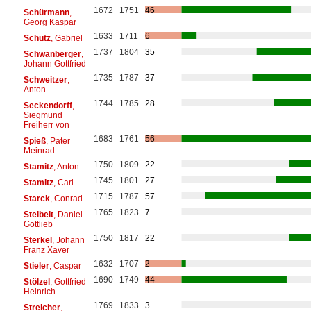
1672
1751
46
Schürmann
,
Georg Kaspar
1633
1711
6
Schütz
, Gabriel
1737
1804
35
Schwanberger
,
Johann Gottfried
1735
1787
37
Schweitzer
,
Anton
1744
1785
28
Seckendorff
,
Siegmund
Freiherr von
1683
1761
56
Spieß
, Pater
Meinrad
1750
1809
22
Stamitz
, Anton
1745
1801
27
Stamitz
, Carl
1715
1787
57
Starck
, Conrad
1765
1823
7
Steibelt
, Daniel
Gottlieb
1750
1817
22
Sterkel
, Johann
Franz Xaver
1632
1707
2
Stieler
, Caspar
1690
1749
44
Stölzel
, Gottfried
Heinrich
1769
1833
3
Streicher
,