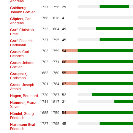
Andreas
1727
1756
29
Goldberg
,
Johann Gottlieb
1768
1818
4
Göpfert
, Carl
Andreas
1723
1804
49
Graf
, Christian
Ernst
1727
1795
45
Graf
, Friedrich
Hartmann
1703
1759
54
Graun
, Carl
Heinrich
1702
1771
66
Graun
, Johann
Gottlieb
1683
1760
55
Graupner
,
Christoph
1701
1784
67
Gross
, Joseph
Arnold
1720
1787
52
Hagen
, Bernhard
1741
1817
31
Hammer
, Franz
Xaver
1685
1759
54
Händel
, Georg
Friedrich
1727
1795
45
Hartmann Graf
,
Friedrich