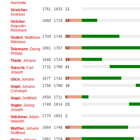
Nannette
1761
1833
11
Streicher
,
Andreas
1680
1719
14
Stricker
,
Augustin
Reinhard
1700
1740
35
Stulick
, Mattheus
Nikolaus
1681
1767
62
Telemann
, Georg
Philipp
1646
1724
19
Theile
, Johann
1731
1788
41
Toëschi
, Carl
Joseph
1677
1742
37
Ulich
, Johann
1756
1788
16
Vogel
, Johann
Christoph
1650
1711
6
Vogel
, Gottfried
1749
1814
23
Vogler
, Georg
Joseph
1770
1851
2
Volckmar
, Adam
Valentin
1684
1748
43
Walther
, Johann
Gottfried
1662
1754
49
Weiss
, Johann