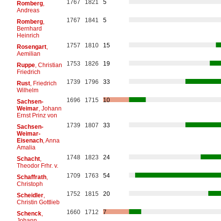
1767
1821
5
Romberg
,
Andreas
1767
1841
5
Romberg
,
Bernhard
Heinrich
1757
1810
15
Rosengart
,
Aemilian
1753
1826
19
Ruppe
, Christian
Friedrich
1739
1796
33
Rust
, Friedrich
Wilhelm
1696
1715
10
Sachsen-
Weimar
, Johann
Ernst Prinz von
1739
1807
33
Sachsen-
Weimar-
Eisenach
, Anna
Amalia
1748
1823
24
Schacht
,
Theodor Frhr. v.
1709
1763
54
Schaffrath
,
Christoph
1752
1815
20
Scheidler
,
Christin Gottlieb
1660
1712
7
Schenck
,
Johann