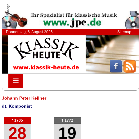
Anzeige
Donnerstag, 6. August 2026
Sitemap
≡
≡
Johann Peter Kellner
dt. Komponist
* 1705
† 1772
28
19