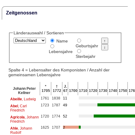
Zeitgenossen
Länderauswahl / Sortieren
Name
Geburtsjahr
Lebensjahre
Sterbejahr
Spalte 4 = Lebensalter des Komponisten / Anzahl der
gemeinsamen Lebensjahre
*
†
J.
Johann Peter
1705
1772
67
1700
1710
1720
1730
1740
1750
176
Kellner
1761
1838
11
Abeille
, Ludwig
1723
1787
49
Abel
, Carl
Friedrich
1720
1774
52
Agricola
, Johann
Friedrich
1625
1707
2
Ahle
, Johann
Rudolf