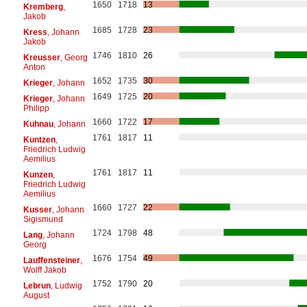
1650
1718
13
Kremberg
,
Jakob
1685
1728
23
Kress
, Johann
Jakob
1746
1810
26
Kreusser
, Georg
Anton
1652
1735
30
Krieger
, Johann
1649
1725
20
Krieger
, Johann
Philipp
1660
1722
17
Kuhnau
, Johann
1761
1817
11
Kuntzen
,
Friedrich Ludwig
Aemilius
1761
1817
11
Kunzen
,
Friedrich Ludwig
Aemilius
1660
1727
22
Kusser
, Johann
Sigismund
1724
1798
48
Lang
, Johann
Georg
1676
1754
49
Lauffensteiner
,
Wolff Jakob
1752
1790
20
Lebrun
, Ludwig
August