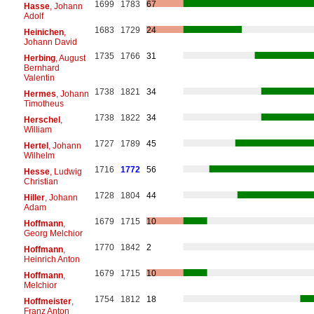
1699
1783
67
Hasse
, Johann
Adolf
1683
1729
24
Heinichen
,
Johann David
1735
1766
31
Herbing
, August
Bernhard
Valentin
1738
1821
34
Hermes
, Johann
Timotheus
1738
1822
34
Herschel
,
William
1727
1789
45
Hertel
, Johann
Wilhelm
1716
1772
56
Hesse
, Ludwig
Christian
1728
1804
44
Hiller
, Johann
Adam
1679
1715
10
Hoffmann
,
Georg Melchior
1770
1842
2
Hoffmann
,
Heinrich Anton
1679
1715
10
Hoffmann
,
Melchior
1754
1812
18
Hoffmeister
,
Franz Anton