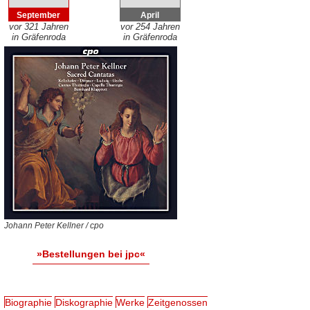
September
April
vor 321 Jahren
vor 254 Jahren
in Gräfenroda
in Gräfenroda
Johann Peter Kellner / cpo
»Bestellungen bei jpc«
Biographie
Diskographie
Werke
Zeitgenossen