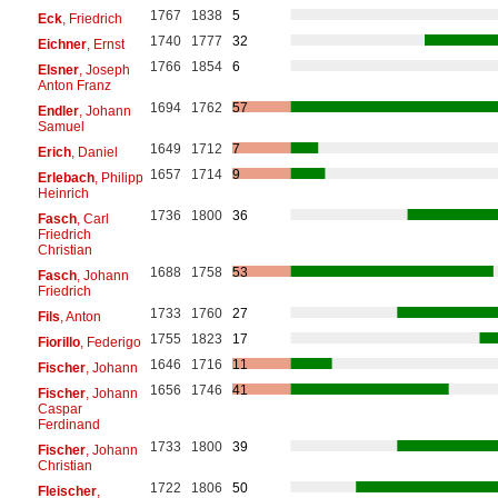
1767
1838
5
Eck
, Friedrich
1740
1777
32
Eichner
, Ernst
1766
1854
6
Elsner
, Joseph
Anton Franz
1694
1762
57
Endler
, Johann
Samuel
1649
1712
7
Erich
, Daniel
1657
1714
9
Erlebach
, Philipp
Heinrich
1736
1800
36
Fasch
, Carl
Friedrich
Christian
1688
1758
53
Fasch
, Johann
Friedrich
1733
1760
27
Fils
, Anton
1755
1823
17
Fiorillo
, Federigo
1646
1716
11
Fischer
, Johann
1656
1746
41
Fischer
, Johann
Caspar
Ferdinand
1733
1800
39
Fischer
, Johann
Christian
1722
1806
50
Fleischer
,