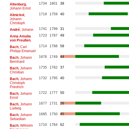
1734
1801
38
Altenburg
,
Johann Ernst
1719
1759
40
Altnickol
,
Johann
Christoph
1741
1799
31
André
, Johann
1723
1787
49
Anna Amalia
von Preußen
,
1714
1788
58
Bach
, Carl
Philipp Emanuel
1676
1749
44
Bach
, Johann
Bernhard
1735
1782
37
Bach
, Johann
Christian
1732
1795
40
Bach
, Johann
Christoph
Friedrich
1722
1777
50
Bach
, Johann
Ernst
1677
1731
26
Bach
, Johann
Ludwig
1685
1750
45
Bach
, Johann
Sebastian
1710
1784
62
Bach
, Wilhelm