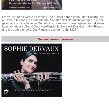
Franz Schuberts Werke für Violine und Klavier haben genau den Umfang, der
auf zwei CDs passt. Es sind die drei Sonaten des Neunzehnjährigen, die der
geschäftstüchtige Verleger Diabelli als „Sonatinen“ herausgegeben hat, dazu
kommen die als „Grand Duo“ veröffentlichte Sonate A-Dur, das h-Moll-Rondo
und die bedeutende C-Dur-Fantasie aus dem Jahr 1827.
Neuveröffentlichungen