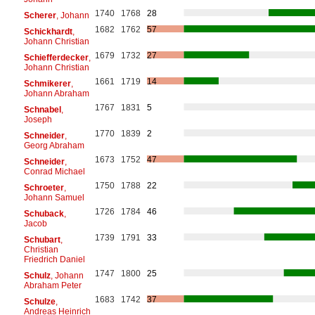
1740
1768
28
Scherer
, Johann
1682
1762
57
Schickhardt
,
Johann Christian
1679
1732
27
Schiefferdecker
,
Johann Christian
1661
1719
14
Schmikerer
,
Johann Abraham
1767
1831
5
Schnabel
,
Joseph
1770
1839
2
Schneider
,
Georg Abraham
1673
1752
47
Schneider
,
Conrad Michael
1750
1788
22
Schroeter
,
Johann Samuel
1726
1784
46
Schuback
,
Jacob
1739
1791
33
Schubart
,
Christian
Friedrich Daniel
1747
1800
25
Schulz
, Johann
Abraham Peter
1683
1742
37
Schulze
,
Andreas Heinrich