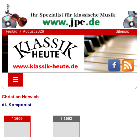
Anzeige
Freitag, 7. August 2026
Sitemap
≡
≡
Christian Herwich
dt. Komponist
* 1609
† 1663