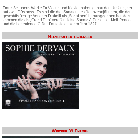
Franz Schuberts Werke für Violine und Klavier haben genau den Umfang, der
auf zwei CDs passt. Es sind die drei Sonaten des Neunzehnjährigen, die der
geschäftstüchtige Verleger Diabelli als „Sonatinen“ herausgegeben hat, dazu
kommen die als „Grand Duo“ veröffentlichte Sonate A-Dur, das h-Moll-Rondo
und die bedeutende C-Dur-Fantasie aus dem Jahr 1827.
Neuveröffentlichungen
Weitere 39 Themen