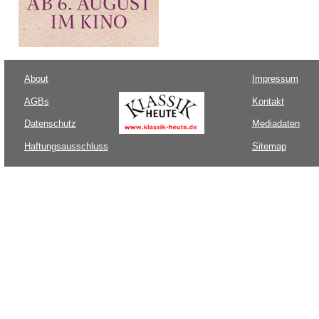
About
Impressum
AGBs
Kontakt
Datenschutz
Mediadaten
Haftungsausschluss
Sitemap