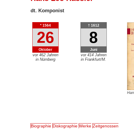
dt. Komponist
* 1564
† 1612
26
8
Oktober
Juni
vor 462 Jahren
vor 414 Jahren
in Nürnberg
in Frankfurt/M.
Hans
Biographie
Diskographie
Werke
Zeitgenossen