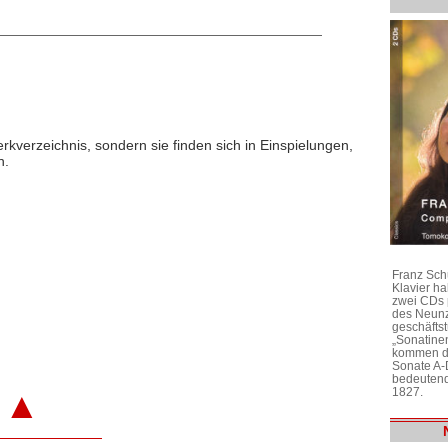
rkverzeichnis, sondern sie finden sich in Einspielungen,
n.
Franz Sch
Klavier h
zwei CDs 
des Neunz
geschäftst
„Sonatine
kommen di
Sonate A-
bedeutend
1827.
▲