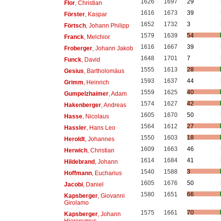
1626
1697
29
Flor
, Christian
1616
1673
39
Förster
, Kaspar
1652
1732
3
Förtsch
, Johann Philipp
1579
1639
54
Franck
, Melchior
1616
1667
39
Froberger
, Johann Jakob
1648
1701
7
Funck
, David
1555
1613
28
Gesius
, Bartholomäus
1593
1637
44
Grimm
, Heinrich
1559
1625
40
Gumpelzhaimer
, Adam
1574
1627
42
Hakenberger
, Andreas
1605
1670
50
Hasse
, Nicolaus
1564
1612
27
Hassler
, Hans Leo
1550
1603
18
Heroldt
, Johannes
1609
1663
46
Herwich
, Christian
1614
1684
41
Hildebrand
, Johann
1540
1588
3
Hoffmann
, Eucharius
1605
1676
50
Jacobi
, Daniel
1580
1651
66
Kapsberger
, Giovanni
Girolamo
1575
1661
70
Kapsberger
, Johann
Hieronymus