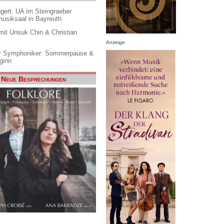
gert. UA im Steingraeber
siksaal in Bayreuth
it Unsuk Chin & Christian
Anzeige
 Symphoniker: Sommerpause &
ginn
Neue Besprechungen