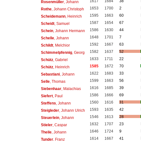
1617
1684
38
Rosenmüller
, Johann
1653
1700
2
Rothe
, Johann Christoph
1595
1663
60
Scheidemann
, Heinrich
1587
1654
67
Scheidt
, Samuel
1586
1630
44
Schein
, Johann Hermann
1648
1701
7
Schelle
, Johann
1592
1667
63
Schildt
, Melchior
1582
1637
52
Schimmelpfennig
, Georg
1633
1711
22
Schütz
, Gabriel
1585
1672
70
Schütz
, Heinrich
1622
1683
33
Sebastiani
, Johann
1599
1663
56
Selle
, Thomas
1616
1685
39
Siebenhaar
, Malachias
1586
1666
69
Siefert
, Paul
1560
1616
31
Steffens
, Johann
1593
1635
42
Steigleder
, Johann Ulrich
1546
1613
28
Steuerlein
, Johann
1632
1707
23
Stieler
, Caspar
1646
1724
9
Theile
, Johann
1614
1667
41
Tunder
, Franz