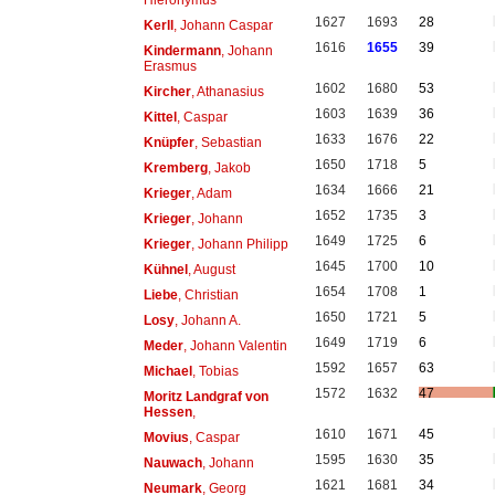
1627
1693
28
Kerll
, Johann Caspar
1616
1655
39
Kindermann
, Johann
Erasmus
1602
1680
53
Kircher
, Athanasius
1603
1639
36
Kittel
, Caspar
1633
1676
22
Knüpfer
, Sebastian
1650
1718
5
Kremberg
, Jakob
1634
1666
21
Krieger
, Adam
1652
1735
3
Krieger
, Johann
1649
1725
6
Krieger
, Johann Philipp
1645
1700
10
Kühnel
, August
1654
1708
1
Liebe
, Christian
1650
1721
5
Losy
, Johann A.
1649
1719
6
Meder
, Johann Valentin
1592
1657
63
Michael
, Tobias
1572
1632
47
Moritz Landgraf von
Hessen
,
1610
1671
45
Movius
, Caspar
1595
1630
35
Nauwach
, Johann
1621
1681
34
Neumark
, Georg