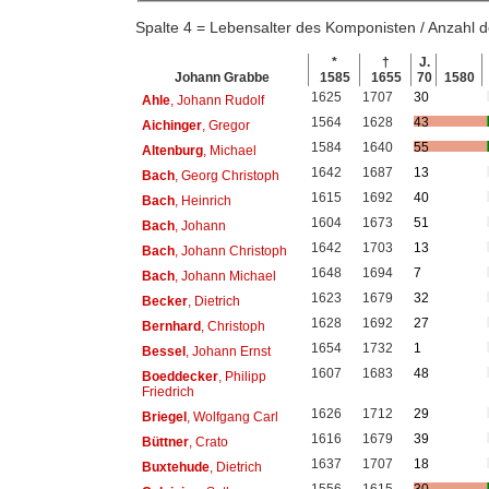
Spalte 4 = Lebensalter des Komponisten / Anzahl
*
†
J.
Johann Grabbe
1585
1655
70
1580
1625
1707
30
Ahle
, Johann Rudolf
1564
1628
43
Aichinger
, Gregor
1584
1640
55
Altenburg
, Michael
1642
1687
13
Bach
, Georg Christoph
1615
1692
40
Bach
, Heinrich
1604
1673
51
Bach
, Johann
1642
1703
13
Bach
, Johann Christoph
1648
1694
7
Bach
, Johann Michael
1623
1679
32
Becker
, Dietrich
1628
1692
27
Bernhard
, Christoph
1654
1732
1
Bessel
, Johann Ernst
1607
1683
48
Boeddecker
, Philipp
Friedrich
1626
1712
29
Briegel
, Wolfgang Carl
1616
1679
39
Büttner
, Crato
1637
1707
18
Buxtehude
, Dietrich