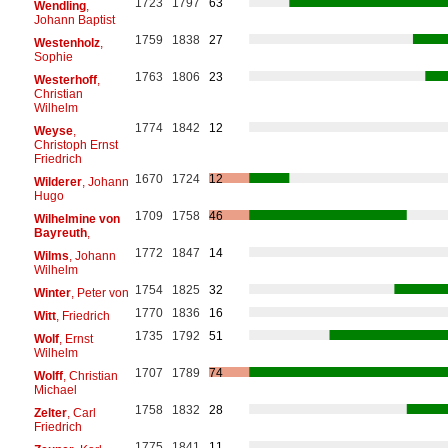
1723
1797
63
Wendling
,
Johann Baptist
1759
1838
27
Westenholz
,
Sophie
1763
1806
23
Westerhoff
,
Christian
Wilhelm
1774
1842
12
Weyse
,
Christoph Ernst
Friedrich
1670
1724
12
Wilderer
, Johann
Hugo
1709
1758
46
Wilhelmine von
Bayreuth
,
1772
1847
14
Wilms
, Johann
Wilhelm
1754
1825
32
Winter
, Peter von
1770
1836
16
Witt
, Friedrich
1735
1792
51
Wolf
, Ernst
Wilhelm
1707
1789
74
Wolff
, Christian
Michael
1758
1832
28
Zelter
, Carl
Friedrich
1775
1841
11