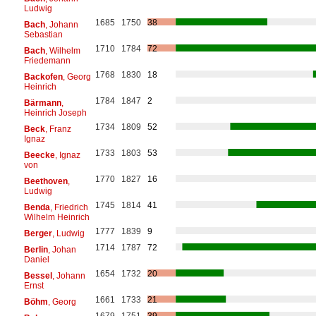
Ludwig
1685
1750
38
Bach
, Johann
Sebastian
1710
1784
72
Bach
, Wilhelm
Friedemann
1768
1830
18
Backofen
, Georg
Heinrich
1784
1847
2
Bärmann
,
Heinrich Joseph
1734
1809
52
Beck
, Franz
Ignaz
1733
1803
53
Beecke
, Ignaz
von
1770
1827
16
Beethoven
,
Ludwig
1745
1814
41
Benda
, Friedrich
Wilhelm Heinrich
1777
1839
9
Berger
, Ludwig
1714
1787
72
Berlin
, Johan
Daniel
1654
1732
20
Bessel
, Johann
Ernst
1661
1733
21
Böhm
, Georg
1679
1751
39