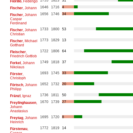
1755
1823
31
Fiorillo
, Federigo
1646
1716
4
Fischer
, Johann
1656
1746
34
Fischer
, Johann
Caspar
Ferdinand
1733
1800
53
Fischer
, Johann
Christian
1773
1829
13
Fischer
, Michael
Gotthard
1722
1806
64
Fleischer
,
Friedrich Gottlob
1749
1818
37
Forkel
, Johann
Nikolaus
1693
1745
33
Förster
,
Christoph
1652
1732
20
Förtsch
, Johann
Philipp
1736
1811
50
Fränzl
, Ignaz
1670
1739
27
Freylinghausen
,
Johann
Anastasius
1695
1720
8
Freytag
, Johann
Heinrich
1772
1819
14
Fürstenau
,
Caspar