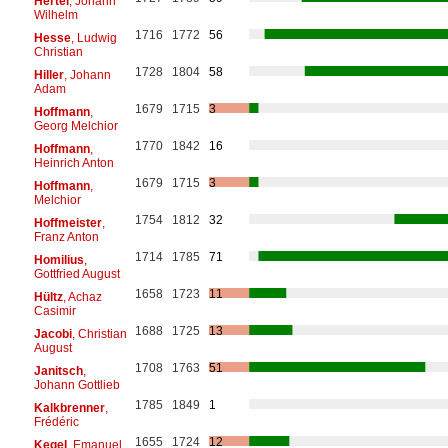
Hertel
, Johann
Wilhelm
1716
1772
56
Hesse
, Ludwig
Christian
1728
1804
58
Hiller
, Johann
Adam
1679
1715
3
Hoffmann
,
Georg Melchior
1770
1842
16
Hoffmann
,
Heinrich Anton
1679
1715
3
Hoffmann
,
Melchior
1754
1812
32
Hoffmeister
,
Franz Anton
1714
1785
71
Homilius
,
Gottfried August
1658
1723
11
Hültz
, Achaz
Casimir
1688
1725
13
Jacobi
, Christian
August
1708
1763
51
Janitsch
,
Johann Gottlieb
1785
1849
1
Kalkbrenner
,
Frédéric
1655
1724
12
Kegel
, Emanuel