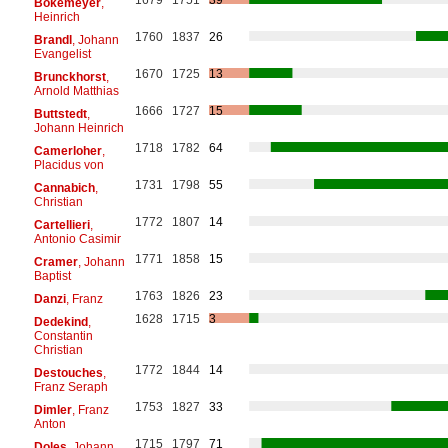
Bokemeyer
,
Heinrich
1760
1837
26
Brandl
, Johann
Evangelist
1670
1725
13
Brunckhorst
,
Arnold Matthias
1666
1727
15
Buttstedt
,
Johann Heinrich
1718
1782
64
Camerloher
,
Placidus von
1731
1798
55
Cannabich
,
Christian
1772
1807
14
Cartellieri
,
Antonio Casimir
1771
1858
15
Cramer
, Johann
Baptist
1763
1826
23
Danzi
, Franz
1628
1715
3
Dedekind
,
Constantin
Christian
1772
1844
14
Destouches
,
Franz Seraph
1753
1827
33
Dimler
, Franz
Anton
1715
1797
71
Doles
, Johann