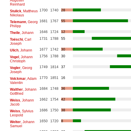
Augustin
Reinhard
1700
1740
28
Stulick
, Mattheus
Nikolaus
1681
1767
55
Telemann
, Georg
Philipp
1646
1724
12
Theile
, Johann
1731
1788
55
Toëschi
, Carl
Joseph
1677
1742
30
Ulich
, Johann
1756
1788
30
Vogel
, Johann
Christoph
1749
1814
37
Vogler
, Georg
Joseph
1770
1851
16
Volckmar
, Adam
Valentin
1684
1748
36
Walther
, Johann
Gottfried
1662
1754
42
Weiss
, Johann
Jacob
1686
1750
38
Weiss
, Sylvius
Leopold
1650
1720
8
Welter
, Johann
Samuel