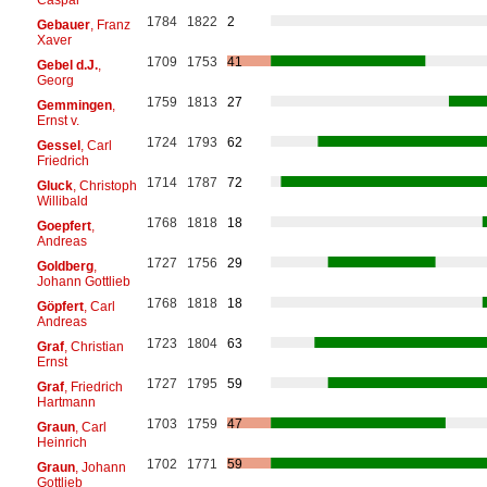
1784
1822
2
Gebauer
, Franz
Xaver
1709
1753
41
Gebel d.J.
,
Georg
1759
1813
27
Gemmingen
,
Ernst v.
1724
1793
62
Gessel
, Carl
Friedrich
1714
1787
72
Gluck
, Christoph
Willibald
1768
1818
18
Goepfert
,
Andreas
1727
1756
29
Goldberg
,
Johann Gottlieb
1768
1818
18
Göpfert
, Carl
Andreas
1723
1804
63
Graf
, Christian
Ernst
1727
1795
59
Graf
, Friedrich
Hartmann
1703
1759
47
Graun
, Carl
Heinrich
1702
1771
59
Graun
, Johann
Gottlieb