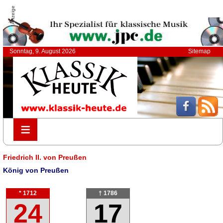
Anzeige
Sonntag, 9. August 2026
Sitemap
≡
≡
Friedrich II. von Preußen
König von Preußen
* 1712
† 1786
24
17