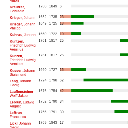
Anton
1780
1849
6
Kreutzer
,
Conradin
1652
1735
23
Krieger
, Johann
1649
1725
13
Krieger
, Johann
Philipp
1660
1722
10
Kuhnau
, Johann
1761
1817
25
Kuntzen
,
Friedrich Ludwig
Aemilius
1761
1817
25
Kunzen
,
Friedrich Ludwig
Aemilius
1660
1727
15
Kusser
, Johann
Sigismund
1724
1798
62
Lang
, Johann
Georg
1676
1754
42
Lauffensteiner
,
Wolff Jakob
1752
1790
34
Lebrun
, Ludwig
August
1756
1791
30
LeBrun
,
Francesca
1769
1843
17
Lickl
, Johann
Georg