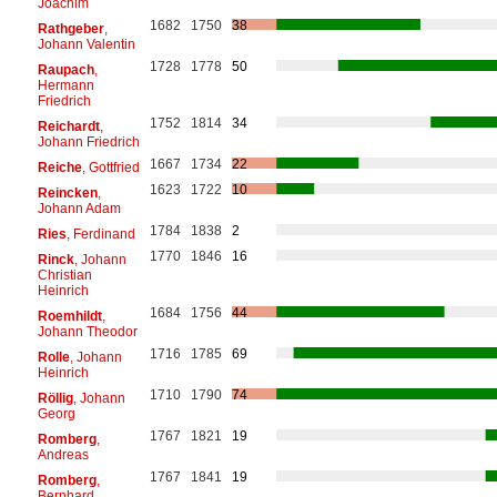
Joachim
1682
1750
38
Rathgeber
,
Johann Valentin
1728
1778
50
Raupach
,
Hermann
Friedrich
1752
1814
34
Reichardt
,
Johann Friedrich
1667
1734
22
Reiche
, Gottfried
1623
1722
10
Reincken
,
Johann Adam
1784
1838
2
Ries
, Ferdinand
1770
1846
16
Rinck
, Johann
Christian
Heinrich
1684
1756
44
Roemhildt
,
Johann Theodor
1716
1785
69
Rolle
, Johann
Heinrich
1710
1790
74
Röllig
, Johann
Georg
1767
1821
19
Romberg
,
Andreas
1767
1841
19
Romberg
,
Bernhard