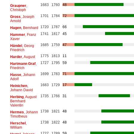
1683
1760
48
Graupner
,
Christoph
1701
1784
72
Gross
, Joseph
Arnold
1720
1787
66
Hagen
, Bernhard
1741
1817
45
Hammer
, Franz
Xaver
1685
1759
47
Händel
, Georg
Friedrich
1775
1813
11
Harder
, August
1727
1795
59
Hartmann Graf
,
Friedrich
1699
1783
71
Hasse
, Johann
Adolf
1683
1729
17
Heinichen
,
Johann David
1735
1766
31
Herbing
, August
Bernhard
Valentin
1738
1821
48
Hermes
, Johann
Timotheus
1738
1822
48
Herschel
,
William
1727
1789
59