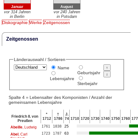
Januar
August
vor 314 Jahren
vor 240 Jahren
in Berlin
in Potsdam
Diskographie
Werke
Zeitgenossen
Zeitgenossen
Länderauswahl / Sortieren
Name
Geburtsjahr
Lebensjahre
Sterbejahr
Spalte 4 = Lebensalter des Komponisten / Anzahl der
gemeinsamen Lebensjahre
*
†
J.
Friedrich II. von
1712
1786
74
1710
1720
1730
1740
1750
1760
177
Preußen
1761
1838
25
Abeille
, Ludwig
1723
1787
63
Abel
, Carl