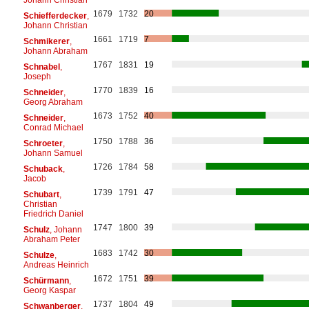
1679
1732
20
Schiefferdecker
,
Johann Christian
1661
1719
7
Schmikerer
,
Johann Abraham
1767
1831
19
Schnabel
,
Joseph
1770
1839
16
Schneider
,
Georg Abraham
1673
1752
40
Schneider
,
Conrad Michael
1750
1788
36
Schroeter
,
Johann Samuel
1726
1784
58
Schuback
,
Jacob
1739
1791
47
Schubart
,
Christian
Friedrich Daniel
1747
1800
39
Schulz
, Johann
Abraham Peter
1683
1742
30
Schulze
,
Andreas Heinrich
1672
1751
39
Schürmann
,
Georg Kaspar
1737
1804
49
Schwanberger
,