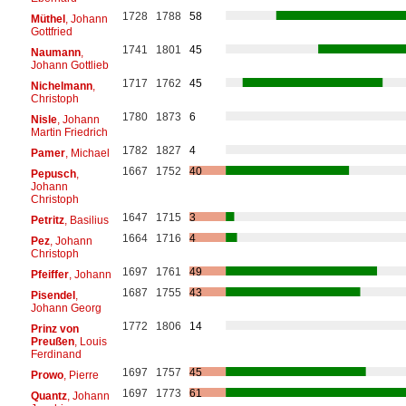
1728
1788
58
Müthel
, Johann
Gottfried
1741
1801
45
Naumann
,
Johann Gottlieb
1717
1762
45
Nichelmann
,
Christoph
1780
1873
6
Nisle
, Johann
Martin Friedrich
1782
1827
4
Pamer
, Michael
1667
1752
40
Pepusch
,
Johann
Christoph
1647
1715
3
Petritz
, Basilius
1664
1716
4
Pez
, Johann
Christoph
1697
1761
49
Pfeiffer
, Johann
1687
1755
43
Pisendel
,
Johann Georg
1772
1806
14
Prinz von
Preußen
, Louis
Ferdinand
1697
1757
45
Prowo
, Pierre
1697
1773
61
Quantz
, Johann