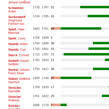
Johann Gottfried
1735
1787
51
Schweitzer
,
Anton
1744
1785
41
Seckendorff
,
Siegmund
Freiherr von
1683
1761
49
Spieß
, Pater
Meinrad
1784
1859
2
Spohr
, Louis
1750
1809
36
Stamitz
, Anton
1745
1801
41
Stamitz
, Carl
1715
1787
71
Starck
, Conrad
1765
1823
21
Steibelt
, Daniel
Gottlieb
1750
1817
36
Sterkel
, Johann
Franz Xaver
1690
1749
37
Stölzel
, Gottfried
Heinrich
1769
1833
17
Streicher
,
Nannette
1761
1833
25
Streicher
,
Andreas
1680
1719
7
Stricker
,