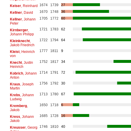
1674
1739
27
Keiser
, Reinhard
1670
1748
36
Kellner
, David
1705
1772
60
Kellner
, Johann
Peter
1721
1783
62
Kirnberger
,
Johann Philipp
1722
1794
64
Kleinknecht
,
Jakob Friedrich
1777
1811
9
Kleist
, Heinrich
von
1752
1817
34
Knecht
, Justin
Heinrich
1714
1791
72
Kobrich
, Johann
Anton
1756
1792
30
Kraus
, Joseph
Martin
1713
1780
67
Krebs
, Johann
Ludwig
1650
1718
6
Kremberg
,
Jakob
1685
1728
16
Kress
, Johann
Jakob
1746
1810
40
Kreusser
, Georg