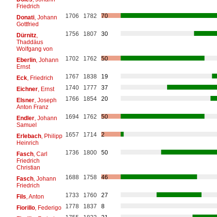
Friedrich
1706
1782
70
Donati
, Johann
Gottfried
1756
1807
30
Dürnitz
,
Thaddäus
Wolfgang von
1702
1762
50
Eberlin
, Johann
Ernst
1767
1838
19
Eck
, Friedrich
1740
1777
37
Eichner
, Ernst
1766
1854
20
Elsner
, Joseph
Anton Franz
1694
1762
50
Endler
, Johann
Samuel
1657
1714
2
Erlebach
, Philipp
Heinrich
1736
1800
50
Fasch
, Carl
Friedrich
Christian
1688
1758
46
Fasch
, Johann
Friedrich
1733
1760
27
Fils
, Anton
1778
1837
8
Fiorillo
, Federigo