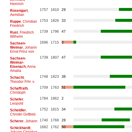
Heinrich
1757
1810
29
Rosengart
,
Aemilian
1753
1826
33
Ruppe
, Christian
Friedrich
1739
1796
47
Rust
, Friedrich
Wilhelm
1696
1715
3
Sachsen-
Weimar
, Johann
Ernst Prinz von
1739
1807
47
Sachsen-
Weimar-
Eisenach
, Anna
Amalia
1748
1823
38
Schacht
,
Theodor Frhr. v.
1709
1763
51
Schaffrath
,
Christoph
1784
1862
2
Schefer
,
Leopold
1752
1815
34
Scheidler
,
Christin Gottlieb
1740
1768
28
Scherer
, Johann
1682
1762
50
Schickhardt
,
Johann Christian