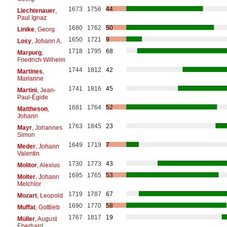
1673
1756
44
Liechtenauer
,
Paul Ignaz
1680
1762
50
Linike
, Georg
1650
1721
9
Losy
, Johann A.
1718
1795
68
Marpurg
,
Friedrich Wilhelm
1744
1812
42
Martines
,
Marianne
1741
1816
45
Martini
, Jean-
Paul-Égide
1681
1764
52
Mattheson
,
Johann
1763
1845
23
Mayr
, Johannes
Simon
1649
1719
7
Meder
, Johann
Valentin
1730
1773
43
Molitor
, Alexius
1695
1765
53
Molter
, Johann
Melchior
1719
1787
67
Mozart
, Leopold
1690
1770
58
Muffat
, Gottlieb
1767
1817
19
Müller
, August
Eberhard