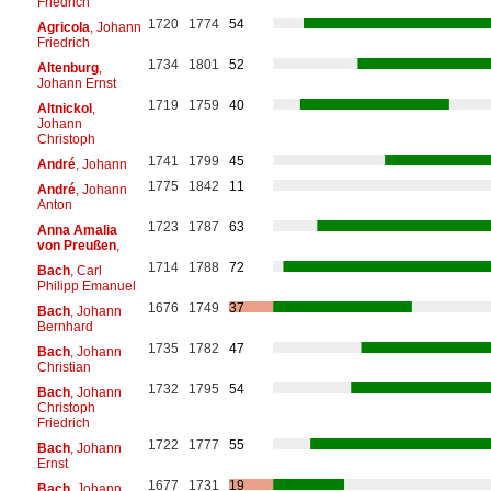
Friedrich
1720
1774
54
Agricola
, Johann
Friedrich
1734
1801
52
Altenburg
,
Johann Ernst
1719
1759
40
Altnickol
,
Johann
Christoph
1741
1799
45
André
, Johann
1775
1842
11
André
, Johann
Anton
1723
1787
63
Anna Amalia
von Preußen
,
1714
1788
72
Bach
, Carl
Philipp Emanuel
1676
1749
37
Bach
, Johann
Bernhard
1735
1782
47
Bach
, Johann
Christian
1732
1795
54
Bach
, Johann
Christoph
Friedrich
1722
1777
55
Bach
, Johann
Ernst
1677
1731
19
Bach
, Johann