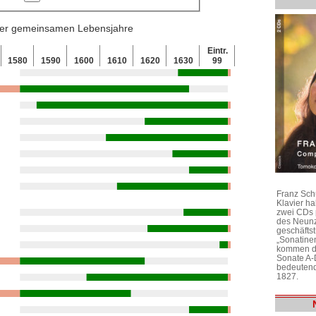
 der gemeinsamen Lebensjahre
Eintr.
1580
1590
1600
1610
1620
1630
99
Franz Sch
Klavier h
zwei CDs 
des Neunz
geschäftst
„Sonatine
kommen di
Sonate A-
bedeutend
1827.