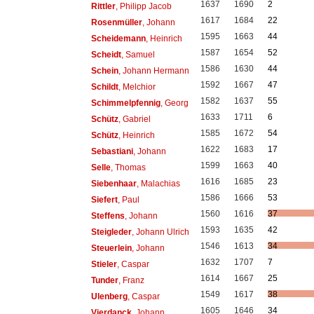
1637
1690
2
Rittler
, Philipp Jacob
1617
1684
22
Rosenmüller
, Johann
1595
1663
44
Scheidemann
, Heinrich
1587
1654
52
Scheidt
, Samuel
1586
1630
44
Schein
, Johann Hermann
1592
1667
47
Schildt
, Melchior
1582
1637
55
Schimmelpfennig
, Georg
1633
1711
6
Schütz
, Gabriel
1585
1672
54
Schütz
, Heinrich
1622
1683
17
Sebastiani
, Johann
1599
1663
40
Selle
, Thomas
1616
1685
23
Siebenhaar
, Malachias
1586
1666
53
Siefert
, Paul
1560
1616
37
Steffens
, Johann
1593
1635
42
Steigleder
, Johann Ulrich
1546
1613
34
Steuerlein
, Johann
1632
1707
7
Stieler
, Caspar
1614
1667
25
Tunder
, Franz
1549
1617
38
Ulenberg
, Caspar
1605
1646
34
Vierdanck
, Johann