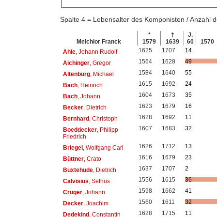
Spalte 4 = Lebensalter des Komponisten / Anzahl
*
†
J.
Melchior Franck
1579
1639
60
1570
1625
1707
14
Ahle
, Johann Rudolf
1564
1628
49
Aichinger
, Gregor
1584
1640
55
Altenburg
, Michael
1615
1692
24
Bach
, Heinrich
1604
1673
35
Bach
, Johann
1623
1679
16
Becker
, Dietrich
1628
1692
11
Bernhard
, Christoph
1607
1683
32
Boeddecker
, Philipp
Friedrich
1626
1712
13
Briegel
, Wolfgang Carl
1616
1679
23
Büttner
, Crato
1637
1707
2
Buxtehude
, Dietrich
1556
1615
36
Calvisius
, Sethus
1598
1662
41
Crüger
, Johann
1560
1611
32
Decker
, Joachim
1628
1715
11
Dedekind
, Constantin