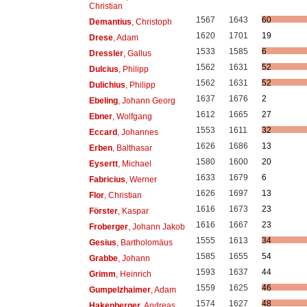
Christian
1567
1643
60
Demantius
, Christoph
1620
1701
19
Drese
, Adam
1533
1585
6
Dressler
, Gallus
1562
1631
52
Dulcius
, Philipp
1562
1631
52
Dulichius
, Philipp
1637
1676
2
Ebeling
, Johann Georg
1612
1665
27
Ebner
, Wolfgang
1553
1611
32
Eccard
, Johannes
1626
1686
13
Erben
, Balthasar
1580
1600
20
Eysertt
, Michael
1633
1679
6
Fabricius
, Werner
1626
1697
13
Flor
, Christian
1616
1673
23
Förster
, Kaspar
1616
1667
23
Froberger
, Johann Jakob
1555
1613
34
Gesius
, Bartholomäus
1585
1655
54
Grabbe
, Johann
1593
1637
44
Grimm
, Heinrich
1559
1625
46
Gumpelzhaimer
, Adam
1574
1627
48
Hakenberger
, Andreas