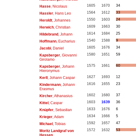
1605
1670
34
Hasse
, Nicolaus
1564
1612
33
Hassler
, Hans Leo
1550
1603
24
Heroldt
, Johannes
1609
1663
30
Herwich
, Christian
1614
1684
25
Hildebrand
, Johann
1540
1588
9
Hoffmann
, Eucharius
1605
1676
34
Jacobi
, Daniel
1580
1651
59
Kapsberger
, Giovanni
Girolamo
1575
1661
60
Kapsberger
, Johann
Hieronymus
1627
1693
12
Kerll
, Johann Caspar
1616
1655
23
Kindermann
, Johann
Erasmus
1602
1680
37
Kircher
, Athanasius
1603
1639
36
Kittel
, Caspar
1633
1676
6
Knüpfer
, Sebastian
1634
1666
5
Krieger
, Adam
1592
1657
47
Michael
, Tobias
1572
1632
53
Moritz Landgraf von
Hessen
,