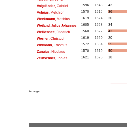
1596
1643
43
Voigtländer
, Gabriel
1570
1615
36
Vulpius
, Melchior
1619
1674
20
Weckmann
, Matthias
1605
1663
34
Weiland
, Julius Johannes
1560
1622
43
Weißensee
, Friedrich
1619
1650
20
Werner
, Christoph
1572
1634
55
Widmann
, Erasmus
1570
1619
40
Zangius
, Nicolaus
1621
1675
18
Zeutschner
, Tobias
Anzeige