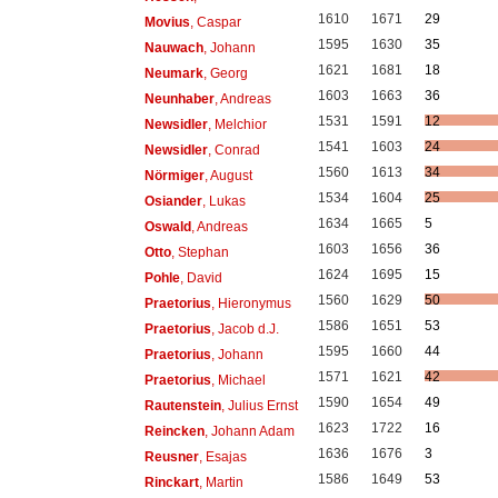
1610
1671
29
Movius
, Caspar
1595
1630
35
Nauwach
, Johann
1621
1681
18
Neumark
, Georg
1603
1663
36
Neunhaber
, Andreas
1531
1591
12
Newsidler
, Melchior
1541
1603
24
Newsidler
, Conrad
1560
1613
34
Nörmiger
, August
1534
1604
25
Osiander
, Lukas
1634
1665
5
Oswald
, Andreas
1603
1656
36
Otto
, Stephan
1624
1695
15
Pohle
, David
1560
1629
50
Praetorius
, Hieronymus
1586
1651
53
Praetorius
, Jacob d.J.
1595
1660
44
Praetorius
, Johann
1571
1621
42
Praetorius
, Michael
1590
1654
49
Rautenstein
, Julius Ernst
1623
1722
16
Reincken
, Johann Adam
1636
1676
3
Reusner
, Esajas
1586
1649
53
Rinckart
, Martin