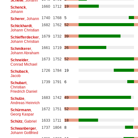
Schelle
, Johann
1660
1712
19
Schenck
,
Johann
1740
1768
5
Scherer
, Johann
1682
1762
52
Schickhardt
,
Johann Christian
1679
1732
39
Schiefferdecker
,
Johann Christian
1661
1719
26
Schmikerer
,
Johann Abraham
1673
1752
52
Schneider
,
Conrad Michael
1726
1784
19
Schuback
,
Jacob
1739
1791
6
Schubart
,
Christian
Friedrich Daniel
1683
1742
49
Schulze
,
Andreas Heinrich
1672
1751
52
Schürmann
,
Georg Kaspar
1633
1711
18
Schütz
, Gabriel
1737
1804
8
Schwanberger
,
Johann Gottfried