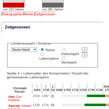
vor 333 Jahren
vor 281 Jahren
Diskographie
Werke
Zeitgenossen
Zeitgenossen
Länderauswahl / Sortieren
Name
Geburtsjahr
Lebensjahre
Sterbejahr
Spalte 4 = Lebensalter des Komponisten / Anzahl der
gemeinsamen Lebensjahre
*
†
J.
Eint
Christoph
1693
1745
52
1690
1700
1710
1720
1730
1740
17
Förster
1723
1787
22
Abel
, Carl
Friedrich
1720
1774
25
Agricola
, Johann