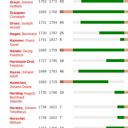
1702
1771
43
Graun
, Johann
Gottlieb
1683
1760
52
Graupner
,
Christoph
1701
1784
44
Gross
, Joseph
Arnold
1720
1787
25
Hagen
, Bernhard
1741
1817
4
Hammer
, Franz
Xaver
1685
1759
52
Händel
, Georg
Friedrich
1727
1795
18
Hartmann Graf
,
Friedrich
1699
1783
46
Hasse
, Johann
Adolf
1683
1729
36
Heinichen
,
Johann David
1735
1766
10
Herbing
, August
Bernhard
Valentin
1738
1821
7
Hermes
, Johann
Timotheus
1738
1822
7
Herschel
,
William