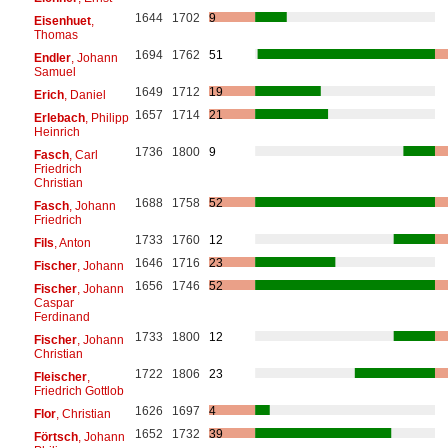
1644
1702
9
Eisenhuet
,
Thomas
1694
1762
51
Endler
, Johann
Samuel
1649
1712
19
Erich
, Daniel
1657
1714
21
Erlebach
, Philipp
Heinrich
1736
1800
9
Fasch
, Carl
Friedrich
Christian
1688
1758
52
Fasch
, Johann
Friedrich
1733
1760
12
Fils
, Anton
1646
1716
23
Fischer
, Johann
1656
1746
52
Fischer
, Johann
Caspar
Ferdinand
1733
1800
12
Fischer
, Johann
Christian
1722
1806
23
Fleischer
,
Friedrich Gottlob
1626
1697
4
Flor
, Christian
1652
1732
39
Förtsch
, Johann