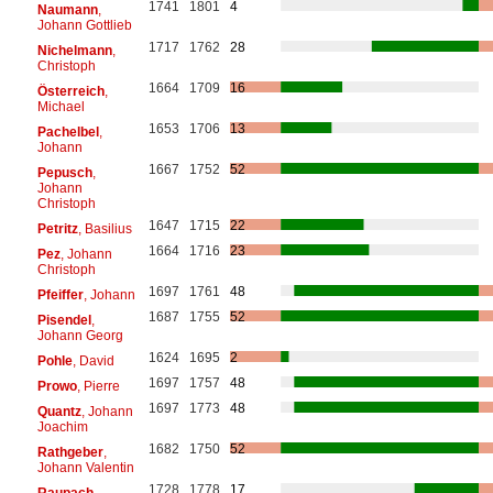
1741
1801
4
Naumann
,
Johann Gottlieb
1717
1762
28
Nichelmann
,
Christoph
1664
1709
16
Österreich
,
Michael
1653
1706
13
Pachelbel
,
Johann
1667
1752
52
Pepusch
,
Johann
Christoph
1647
1715
22
Petritz
, Basilius
1664
1716
23
Pez
, Johann
Christoph
1697
1761
48
Pfeiffer
, Johann
1687
1755
52
Pisendel
,
Johann Georg
1624
1695
2
Pohle
, David
1697
1757
48
Prowo
, Pierre
1697
1773
48
Quantz
, Johann
Joachim
1682
1750
52
Rathgeber
,
Johann Valentin
1728
1778
17
Raupach
,