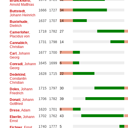
Brunckhorst
,
Arnold Matthias
1666
1727
34
Buttstedt
,
Johann Heinrich
1637
1707
14
Buxtehude
,
Dietrich
1718
1782
27
Camerloher
,
Placidus von
1731
1798
14
Cannabich
,
Christian
1677
1700
7
Carl
, Johann
Georg
1645
1699
6
Conradi
, Johann
Georg
1628
1715
22
Dedekind
,
Constantin
Christian
1715
1797
30
Doles
, Johann
Friedrich
1706
1782
39
Donati
, Johann
Gottfried
1620
1701
8
Drese
, Adam
1702
1762
43
Eberlin
, Johann
Ernst
1740
1777
5
Eichner
, Ernst