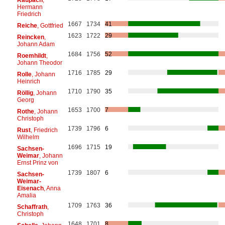
Hermann
Friedrich
1667
1734
41
Reiche
, Gottfried
1623
1722
29
Reincken
,
Johann Adam
1684
1756
52
Roemhildt
,
Johann Theodor
1716
1785
29
Rolle
, Johann
Heinrich
1710
1790
35
Röllig
, Johann
Georg
1653
1700
7
Rothe
, Johann
Christoph
1739
1796
6
Rust
, Friedrich
Wilhelm
1696
1715
19
Sachsen-
Weimar
, Johann
Ernst Prinz von
1739
1807
6
Sachsen-
Weimar-
Eisenach
, Anna
Amalia
1709
1763
36
Schaffrath
,
Christoph
1648
1701
8