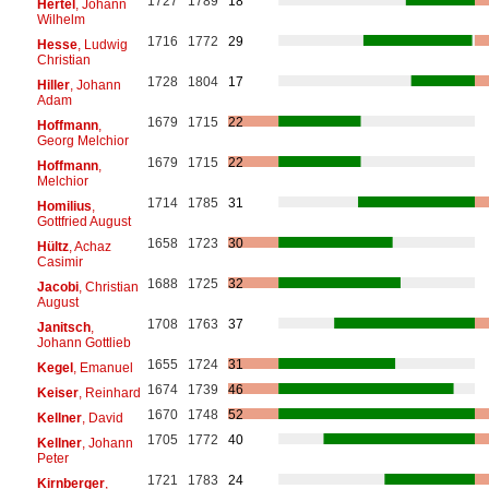
1727
1789
18
Hertel
, Johann
Wilhelm
1716
1772
29
Hesse
, Ludwig
Christian
1728
1804
17
Hiller
, Johann
Adam
1679
1715
22
Hoffmann
,
Georg Melchior
1679
1715
22
Hoffmann
,
Melchior
1714
1785
31
Homilius
,
Gottfried August
1658
1723
30
Hültz
, Achaz
Casimir
1688
1725
32
Jacobi
, Christian
August
1708
1763
37
Janitsch
,
Johann Gottlieb
1655
1724
31
Kegel
, Emanuel
1674
1739
46
Keiser
, Reinhard
1670
1748
52
Kellner
, David
1705
1772
40
Kellner
, Johann
Peter
1721
1783
24
Kirnberger
,