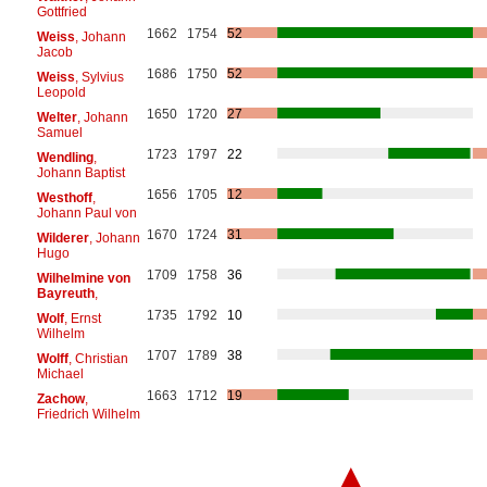
Gottfried
1662
1754
52
Weiss
, Johann
Jacob
1686
1750
52
Weiss
, Sylvius
Leopold
1650
1720
27
Welter
, Johann
Samuel
1723
1797
22
Wendling
,
Johann Baptist
1656
1705
12
Westhoff
,
Johann Paul von
1670
1724
31
Wilderer
, Johann
Hugo
1709
1758
36
Wilhelmine von
Bayreuth
,
1735
1792
10
Wolf
, Ernst
Wilhelm
1707
1789
38
Wolff
, Christian
Michael
1663
1712
19
Zachow
,
Friedrich Wilhelm
▲