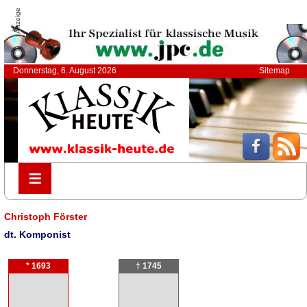
Anzeige
Donnerstag, 6. August 2026
Sitemap
≡
≡
Christoph Förster
dt. Komponist
* 1693
† 1745