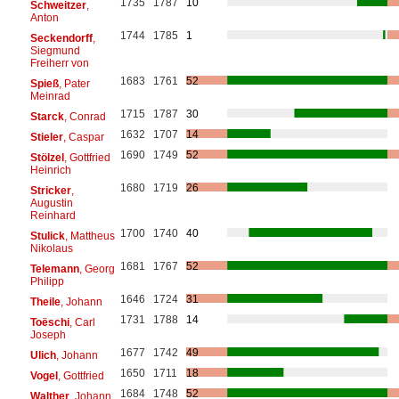
1735
1787
10
Schweitzer
,
Anton
1744
1785
1
Seckendorff
,
Siegmund
Freiherr von
1683
1761
52
Spieß
, Pater
Meinrad
1715
1787
30
Starck
, Conrad
1632
1707
14
Stieler
, Caspar
1690
1749
52
Stölzel
, Gottfried
Heinrich
1680
1719
26
Stricker
,
Augustin
Reinhard
1700
1740
40
Stulick
, Mattheus
Nikolaus
1681
1767
52
Telemann
, Georg
Philipp
1646
1724
31
Theile
, Johann
1731
1788
14
Toëschi
, Carl
Joseph
1677
1742
49
Ulich
, Johann
1650
1711
18
Vogel
, Gottfried
1684
1748
52
Walther
, Johann