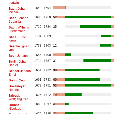
Ludwig
1648
1694
1
Bach
, Johann
Michael
1685
1750
52
Bach
, Johann
Sebastian
1710
1784
35
Bach
, Wilhelm
Friedemann
1734
1809
11
Beck
, Franz
Ignaz
1733
1803
12
Beecke
, Ignaz
von
1655
1700
7
Beer
, Johann
1714
1787
31
Berlin
, Johan
Daniel
1654
1732
39
Bessel
, Johann
Ernst
1661
1733
40
Böhm
, Georg
1679
1751
52
Bokemeyer
,
Heinrich
1626
1712
19
Briegel
,
Wolfgang Carl
1665
1697
4
Bruhns
,
Nicolaus
1670
1725
32