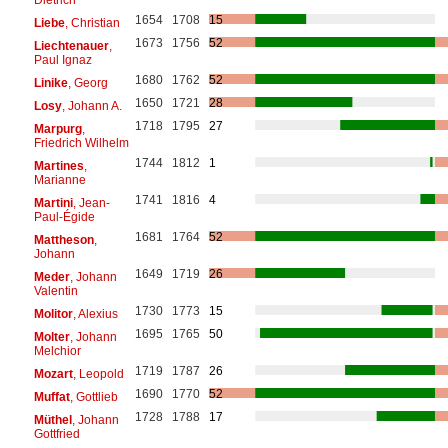
1654
1708
15
Liebe
, Christian
1673
1756
52
Liechtenauer
,
Paul Ignaz
1680
1762
52
Linike
, Georg
1650
1721
28
Losy
, Johann A.
1718
1795
27
Marpurg
,
Friedrich Wilhelm
1744
1812
1
Martines
,
Marianne
1741
1816
4
Martini
, Jean-
Paul-Égide
1681
1764
52
Mattheson
,
Johann
1649
1719
26
Meder
, Johann
Valentin
1730
1773
15
Molitor
, Alexius
1695
1765
50
Molter
, Johann
Melchior
1719
1787
26
Mozart
, Leopold
1690
1770
52
Muffat
, Gottlieb
1728
1788
17
Müthel
, Johann
Gottfried