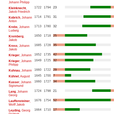
Johann Philipp
1722
1794
23
Kleinknecht
,
Jakob Friedrich
1714
1791
31
Kobrich
, Johann
Anton
1713
1780
32
Krebs
, Johann
Ludwig
1650
1718
25
Kremberg
,
Jakob
1685
1728
35
Kress
, Johann
Jakob
1652
1735
42
Krieger
, Johann
1649
1725
32
Krieger
, Johann
Philipp
1660
1722
29
Kuhnau
, Johann
1645
1700
7
Kühnel
, August
1660
1727
34
Kusser
, Johann
Sigismund
1724
1798
21
Lang
, Johann
Georg
1676
1754
52
Lauffensteiner
,
Wolff Jakob
1664
1710
17
Leyding
, Georg
Dietrich