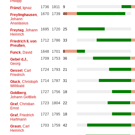
Philipp
1736
1811
9
Fränzl
, Ignaz
1670
1739
46
Freylinghausen
,
Johann
Anastasius
1695
1720
25
Freytag
, Johann
Heinrich
1712
1786
33
Friedrich II. von
Preußen
,
1648
1701
8
Funck
, David
1709
1753
36
Gebel d.J.
,
Georg
1724
1793
21
Gessel
, Carl
Friedrich
1714
1787
31
Gluck
, Christoph
Willibald
1727
1756
18
Goldberg
,
Johann Gottlieb
1723
1804
22
Graf
, Christian
Ernst
1727
1795
18
Graf
, Friedrich
Hartmann
1703
1759
42
Graun
, Carl
Heinrich