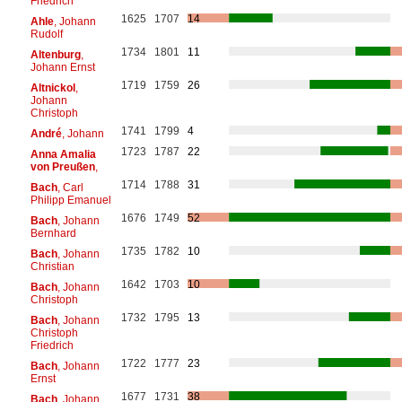
Friedrich
1625
1707
14
Ahle
, Johann
Rudolf
1734
1801
11
Altenburg
,
Johann Ernst
1719
1759
26
Altnickol
,
Johann
Christoph
1741
1799
4
André
, Johann
1723
1787
22
Anna Amalia
von Preußen
,
1714
1788
31
Bach
, Carl
Philipp Emanuel
1676
1749
52
Bach
, Johann
Bernhard
1735
1782
10
Bach
, Johann
Christian
1642
1703
10
Bach
, Johann
Christoph
1732
1795
13
Bach
, Johann
Christoph
Friedrich
1722
1777
23
Bach
, Johann
Ernst
1677
1731
38
Bach
, Johann