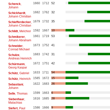
1660
1712
52
Schenck
,
Johann
1682
1762
32
Schickhardt
,
Johann Christian
1679
1732
35
Schiefferdecker
,
Johann Christian
1592
1667
10
Schildt
, Melchior
1661
1719
53
Schmikerer
,
Johann Abraham
1673
1752
41
Schneider
,
Conrad Michael
1683
1742
31
Schulze
,
Andreas Heinrich
1672
1751
42
Schürmann
,
Georg Kaspar
1633
1711
54
Schütz
, Gabriel
1585
1672
15
Schütz
, Heinrich
1622
1683
26
Sebastiani
,
Johann
1599
1663
6
Selle
, Thomas
1616
1685
28
Siebenhaar
,
Malachias
1586
1666
9
Siefert
, Paul