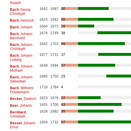
Rudolf
1642
1687
30
Bach
, Georg
Christoph
1615
1692
35
Bach
, Heinrich
1604
1673
16
Bach
, Johann
1676
1749
38
Bach
, Johann
Bernhard
1642
1703
46
Bach
, Johann
Christoph
1677
1731
37
Bach
, Johann
Ludwig
1648
1694
37
Bach
, Johann
Michael
1685
1750
29
Bach
, Johann
Sebastian
1710
1784
4
Bach
, Wilhelm
Friedemann
1623
1679
22
Becker
, Dietrich
1655
1700
43
Beer
, Johann
1628
1692
35
Bernhard
,
Christoph
1654
1732
57
Bessel
, Johann
Ernst