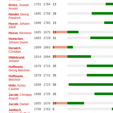
1701
1784
13
Gross
, Joseph
Arnold
1685
1759
29
Händel
, Georg
Friedrich
1699
1783
15
Hasse
, Johann
Adolf
1605
1670
13
Hasse
, Nicolaus
1683
1729
31
Heinichen
,
Johann David
1609
1663
6
Herwich
,
Christian
1614
1684
27
Hildebrand
,
Johann
1679
1715
35
Hoffmann
,
Georg Melchior
1679
1715
35
Hoffmann
,
Melchior
1658
1723
56
Hültz
, Achaz
Casimir
1688
1725
26
Jacobi
, Christian
August
1605
1676
19
Jacobi
, Daniel
1708
1763
6
Janitsch
,