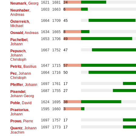
1621
1681
24
Neumark
, Georg
1603
1663
6
Neunhaber
,
Andreas
1664
1709
45
Österreich
,
Michael
1634
1665
8
Oswald
, Andreas
1653
1706
49
Pachelbel
,
Johann
1667
1752
47
Pepusch
,
Johann
Christoph
1647
1715
57
Petritz
, Basilius
1664
1716
50
Pez
, Johann
Christoph
1697
1761
17
Pfeiffer
, Johann
1687
1755
27
Pisendel
,
Johann Georg
1624
1695
38
Pohle
, David
1595
1660
3
Praetorius
,
Johann
1697
1757
17
Prowo
, Pierre
1697
1773
17
Quantz
, Johann
Joachim