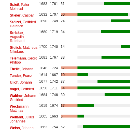
1683
1761
31
Spieß
, Pater
Meinrad
1632
1707
50
Stieler
, Caspar
1690
1749
24
Stölzel
, Gottfried
Heinrich
1680
1719
34
Stricker
,
Augustin
Reinhard
1700
1740
14
Stulick
, Mattheus
Nikolaus
1681
1767
33
Telemann
, Georg
Philipp
1646
1724
57
Theile
, Johann
1614
1667
10
Tunder
, Franz
1677
1742
37
Ulich
, Johann
1650
1711
54
Vogel
, Gottfried
1684
1748
30
Walther
, Johann
Gottfried
1619
1674
17
Weckmann
,
Matthias
1605
1663
6
Weiland
, Julius
Johannes
1662
1754
52
Weiss
, Johann