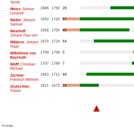
Jacob
1686
1750
28
Weiss
, Sylvius
Leopold
1650
1720
57
Welter
, Johann
Samuel
1656
1705
48
Westhoff
,
Johann Paul von
1670
1724
44
Wilderer
, Johann
Hugo
1709
1758
5
Wilhelmine von
Bayreuth
,
1707
1789
7
Wolff
, Christian
Michael
1663
1712
49
Zachow
,
Friedrich Wilhelm
1621
1675
18
Zeutschner
,
Tobias
▲
Anzeige