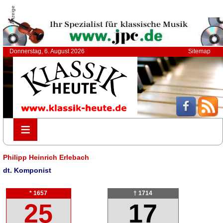
Anzeige
Donnerstag, 6. August 2026
Sitemap
≡
≡
Philipp Heinrich Erlebach
dt. Komponist
* 1657
† 1714
25
17