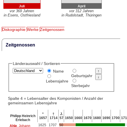
Juli
April
vor 369 Jahren
vor 312 Jahren
in Esens, Ostfriesland
in Rudolstadt, Thüringen
Diskographie
Werke
Zeitgenossen
Zeitgenossen
Länderauswahl / Sortieren
Name
Geburtsjahr
Lebensjahre
Sterbejahr
Spalte 4 = Lebensalter des Komponisten / Anzahl der
gemeinsamen Lebensjahre
*
†
J.
Philipp Heinrich
1657
1714
57
1650
1660
1670
1680
1690
1700
171
Erlebach
1625
1707
50
Ahle
, Johann