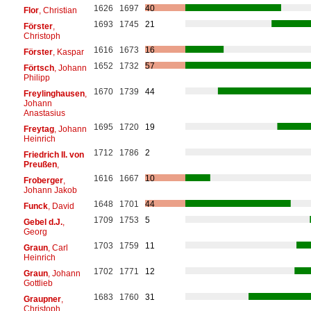
1626
1697
40
Flor
, Christian
1693
1745
21
Förster
,
Christoph
1616
1673
16
Förster
, Kaspar
1652
1732
57
Förtsch
, Johann
Philipp
1670
1739
44
Freylinghausen
,
Johann
Anastasius
1695
1720
19
Freytag
, Johann
Heinrich
1712
1786
2
Friedrich II. von
Preußen
,
1616
1667
10
Froberger
,
Johann Jakob
1648
1701
44
Funck
, David
1709
1753
5
Gebel d.J.
,
Georg
1703
1759
11
Graun
, Carl
Heinrich
1702
1771
12
Graun
, Johann
Gottlieb
1683
1760
31
Graupner
,
Christoph