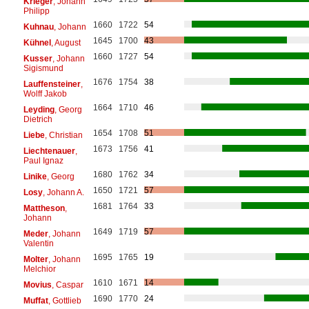
Krieger
, Johann
Philipp
1660
1722
54
Kuhnau
, Johann
1645
1700
43
Kühnel
, August
1660
1727
54
Kusser
, Johann
Sigismund
1676
1754
38
Lauffensteiner
,
Wolff Jakob
1664
1710
46
Leyding
, Georg
Dietrich
1654
1708
51
Liebe
, Christian
1673
1756
41
Liechtenauer
,
Paul Ignaz
1680
1762
34
Linike
, Georg
1650
1721
57
Losy
, Johann A.
1681
1764
33
Mattheson
,
Johann
1649
1719
57
Meder
, Johann
Valentin
1695
1765
19
Molter
, Johann
Melchior
1610
1671
14
Movius
, Caspar
1690
1770
24
Muffat
, Gottlieb