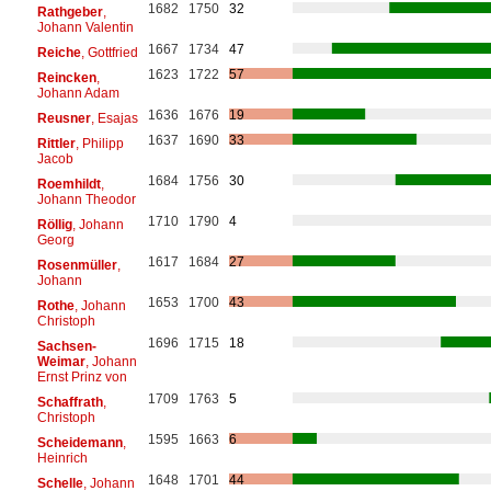
1682
1750
32
Rathgeber
,
Johann Valentin
1667
1734
47
Reiche
, Gottfried
1623
1722
57
Reincken
,
Johann Adam
1636
1676
19
Reusner
, Esajas
1637
1690
33
Rittler
, Philipp
Jacob
1684
1756
30
Roemhildt
,
Johann Theodor
1710
1790
4
Röllig
, Johann
Georg
1617
1684
27
Rosenmüller
,
Johann
1653
1700
43
Rothe
, Johann
Christoph
1696
1715
18
Sachsen-
Weimar
, Johann
Ernst Prinz von
1709
1763
5
Schaffrath
,
Christoph
1595
1663
6
Scheidemann
,
Heinrich
1648
1701
44
Schelle
, Johann