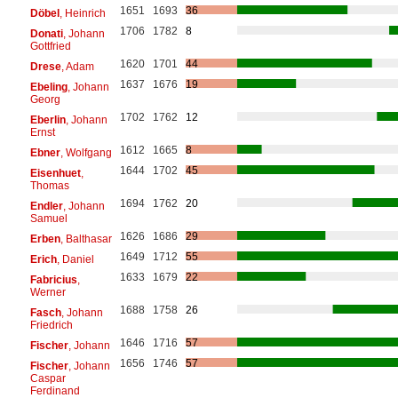
1651
1693
36
Döbel
, Heinrich
1706
1782
8
Donati
, Johann
Gottfried
1620
1701
44
Drese
, Adam
1637
1676
19
Ebeling
, Johann
Georg
1702
1762
12
Eberlin
, Johann
Ernst
1612
1665
8
Ebner
, Wolfgang
1644
1702
45
Eisenhuet
,
Thomas
1694
1762
20
Endler
, Johann
Samuel
1626
1686
29
Erben
, Balthasar
1649
1712
55
Erich
, Daniel
1633
1679
22
Fabricius
,
Werner
1688
1758
26
Fasch
, Johann
Friedrich
1646
1716
57
Fischer
, Johann
1656
1746
57
Fischer
, Johann
Caspar
Ferdinand