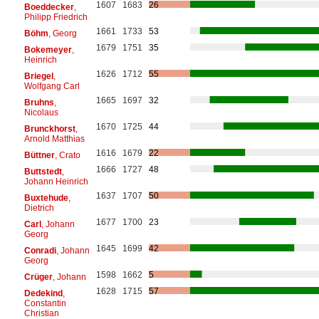
1607
1683
26
Boeddecker
,
Philipp Friedrich
1661
1733
53
Böhm
, Georg
1679
1751
35
Bokemeyer
,
Heinrich
1626
1712
55
Briegel
,
Wolfgang Carl
1665
1697
32
Bruhns
,
Nicolaus
1670
1725
44
Brunckhorst
,
Arnold Matthias
1616
1679
22
Büttner
, Crato
1666
1727
48
Buttstedt
,
Johann Heinrich
1637
1707
50
Buxtehude
,
Dietrich
1677
1700
23
Carl
, Johann
Georg
1645
1699
42
Conradi
, Johann
Georg
1598
1662
5
Crüger
, Johann
1628
1715
57
Dedekind
,
Constantin
Christian