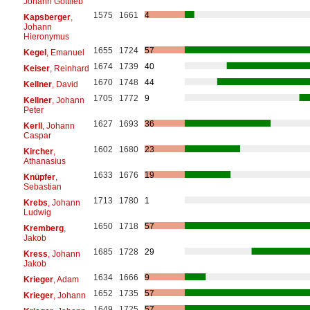
Johann Gottlieb
1575
1661
4
Kapsberger
,
Johann
Hieronymus
1655
1724
57
Kegel
, Emanuel
1674
1739
40
Keiser
, Reinhard
1670
1748
44
Kellner
, David
1705
1772
9
Kellner
, Johann
Peter
1627
1693
36
Kerll
, Johann
Caspar
1602
1680
23
Kircher
,
Athanasius
1633
1676
19
Knüpfer
,
Sebastian
1713
1780
1
Krebs
, Johann
Ludwig
1650
1718
57
Kremberg
,
Jakob
1685
1728
29
Kress
, Johann
Jakob
1634
1666
9
Krieger
, Adam
1652
1735
57
Krieger
, Johann
1649
1725
57