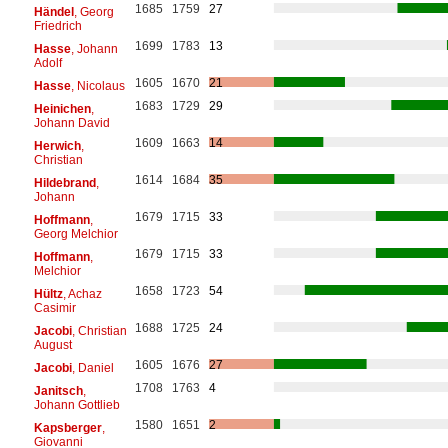
1685
1759
27
Händel
, Georg
Friedrich
1699
1783
13
Hasse
, Johann
Adolf
1605
1670
21
Hasse
, Nicolaus
1683
1729
29
Heinichen
,
Johann David
1609
1663
14
Herwich
,
Christian
1614
1684
35
Hildebrand
,
Johann
1679
1715
33
Hoffmann
,
Georg Melchior
1679
1715
33
Hoffmann
,
Melchior
1658
1723
54
Hültz
, Achaz
Casimir
1688
1725
24
Jacobi
, Christian
August
1605
1676
27
Jacobi
, Daniel
1708
1763
4
Janitsch
,
Johann Gottlieb
1580
1651
2
Kapsberger
,
Giovanni