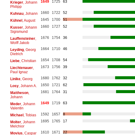
1649
1725
63
Krieger
, Johann
Philipp
1660
1722
52
Kuhnau
, Johann
1645
1700
51
Kühnel
, August
1660
1727
52
Kusser
, Johann
Sigismund
1676
1754
36
Lauffensteiner
,
Wolff Jakob
1664
1710
46
Leyding
, Georg
Dietrich
1654
1708
54
Liebe
, Christian
1673
1756
39
Liechtenauer
,
Paul Ignaz
1680
1762
32
Linike
, Georg
1650
1721
62
Losy
, Johann A.
1681
1764
31
Mattheson
,
Johann
1649
1719
63
Meder
, Johann
Valentin
1592
1657
8
Michael
, Tobias
1695
1765
17
Molter
, Johann
Melchior
1610
1671
22
Movius
, Caspar