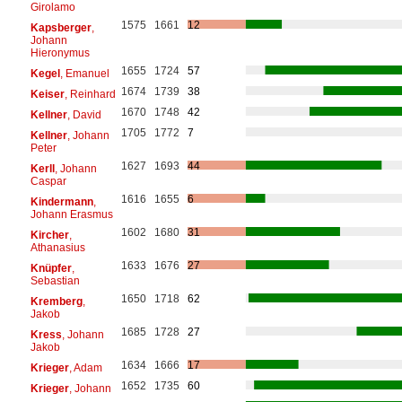
Girolamo
1575
1661
12
Kapsberger
,
Johann
Hieronymus
1655
1724
57
Kegel
, Emanuel
1674
1739
38
Keiser
, Reinhard
1670
1748
42
Kellner
, David
1705
1772
7
Kellner
, Johann
Peter
1627
1693
44
Kerll
, Johann
Caspar
1616
1655
6
Kindermann
,
Johann Erasmus
1602
1680
31
Kircher
,
Athanasius
1633
1676
27
Knüpfer
,
Sebastian
1650
1718
62
Kremberg
,
Jakob
1685
1728
27
Kress
, Johann
Jakob
1634
1666
17
Krieger
, Adam
1652
1735
60
Krieger
, Johann