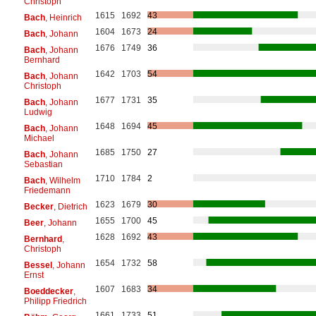
Christoph
1615
1692
43
Bach
, Heinrich
1604
1673
24
Bach
, Johann
1676
1749
36
Bach
, Johann
Bernhard
1642
1703
54
Bach
, Johann
Christoph
1677
1731
35
Bach
, Johann
Ludwig
1648
1694
45
Bach
, Johann
Michael
1685
1750
27
Bach
, Johann
Sebastian
1710
1784
2
Bach
, Wilhelm
Friedemann
1623
1679
30
Becker
, Dietrich
1655
1700
45
Beer
, Johann
1628
1692
43
Bernhard
,
Christoph
1654
1732
58
Bessel
, Johann
Ernst
1607
1683
34
Boeddecker
,
Philipp Friedrich
1661
1733
51