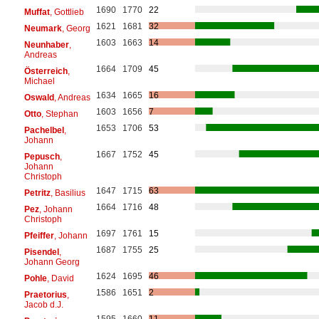
1690
1770
22
Muffat
, Gottlieb
1621
1681
32
Neumark
, Georg
1603
1663
14
Neunhaber
,
Andreas
1664
1709
45
Österreich
,
Michael
1634
1665
16
Oswald
, Andreas
1603
1656
7
Otto
, Stephan
1653
1706
53
Pachelbel
,
Johann
1667
1752
45
Pepusch
,
Johann
Christoph
1647
1715
63
Petritz
, Basilius
1664
1716
48
Pez
, Johann
Christoph
1697
1761
15
Pfeiffer
, Johann
1687
1755
25
Pisendel
,
Johann Georg
1624
1695
46
Pohle
, David
1586
1651
2
Praetorius
,
Jacob d.J.
1595
1660
11