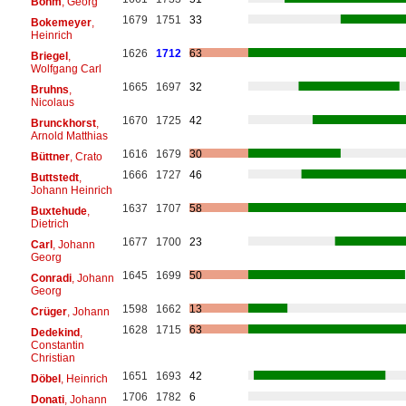
Böhm
, Georg
1679
1751
33
Bokemeyer
,
Heinrich
1626
1712
63
Briegel
,
Wolfgang Carl
1665
1697
32
Bruhns
,
Nicolaus
1670
1725
42
Brunckhorst
,
Arnold Matthias
1616
1679
30
Büttner
, Crato
1666
1727
46
Buttstedt
,
Johann Heinrich
1637
1707
58
Buxtehude
,
Dietrich
1677
1700
23
Carl
, Johann
Georg
1645
1699
50
Conradi
, Johann
Georg
1598
1662
13
Crüger
, Johann
1628
1715
63
Dedekind
,
Constantin
Christian
1651
1693
42
Döbel
, Heinrich
1706
1782
6
Donati
, Johann