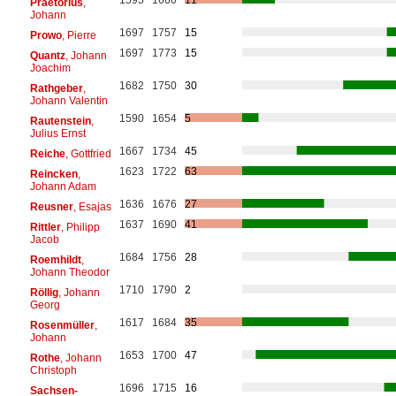
Praetorius
,
Johann
1697
1757
15
Prowo
, Pierre
1697
1773
15
Quantz
, Johann
Joachim
1682
1750
30
Rathgeber
,
Johann Valentin
1590
1654
5
Rautenstein
,
Julius Ernst
1667
1734
45
Reiche
, Gottfried
1623
1722
63
Reincken
,
Johann Adam
1636
1676
27
Reusner
, Esajas
1637
1690
41
Rittler
, Philipp
Jacob
1684
1756
28
Roemhildt
,
Johann Theodor
1710
1790
2
Röllig
, Johann
Georg
1617
1684
35
Rosenmüller
,
Johann
1653
1700
47
Rothe
, Johann
Christoph
1696
1715
16
Sachsen-