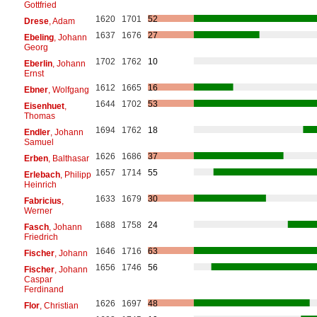
Gottfried
1620
1701
52
Drese
, Adam
1637
1676
27
Ebeling
, Johann
Georg
1702
1762
10
Eberlin
, Johann
Ernst
1612
1665
16
Ebner
, Wolfgang
1644
1702
53
Eisenhuet
,
Thomas
1694
1762
18
Endler
, Johann
Samuel
1626
1686
37
Erben
, Balthasar
1657
1714
55
Erlebach
, Philipp
Heinrich
1633
1679
30
Fabricius
,
Werner
1688
1758
24
Fasch
, Johann
Friedrich
1646
1716
63
Fischer
, Johann
1656
1746
56
Fischer
, Johann
Caspar
Ferdinand
1626
1697
48
Flor
, Christian