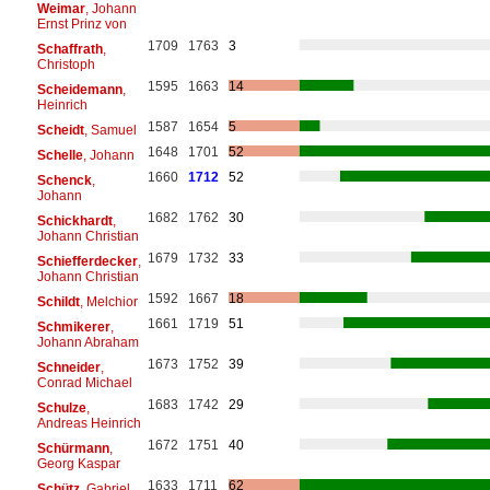
Weimar
, Johann
Ernst Prinz von
1709
1763
3
Schaffrath
,
Christoph
1595
1663
14
Scheidemann
,
Heinrich
1587
1654
5
Scheidt
, Samuel
1648
1701
52
Schelle
, Johann
1660
1712
52
Schenck
,
Johann
1682
1762
30
Schickhardt
,
Johann Christian
1679
1732
33
Schiefferdecker
,
Johann Christian
1592
1667
18
Schildt
, Melchior
1661
1719
51
Schmikerer
,
Johann Abraham
1673
1752
39
Schneider
,
Conrad Michael
1683
1742
29
Schulze
,
Andreas Heinrich
1672
1751
40
Schürmann
,
Georg Kaspar
1633
1711
62
Schütz
, Gabriel