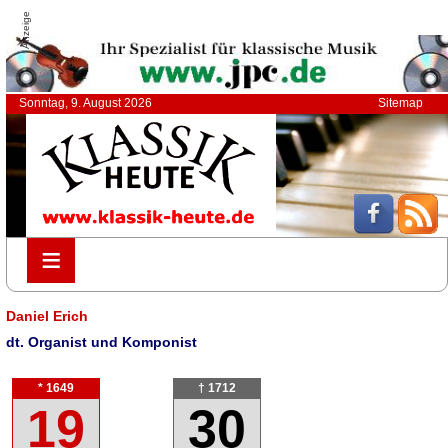
Anzeige
Sonntag, 9. August 2026
Sitemap
≡
≡
Daniel Erich
dt. Organist und Komponist
* 1649
† 1712
19
30