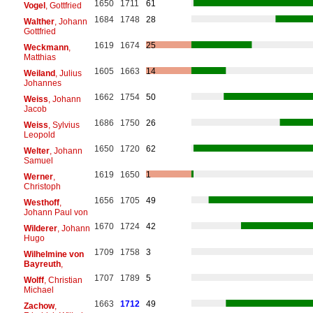
1650
1711
61
Vogel
, Gottfried
1684
1748
28
Walther
, Johann
Gottfried
1619
1674
25
Weckmann
,
Matthias
1605
1663
14
Weiland
, Julius
Johannes
1662
1754
50
Weiss
, Johann
Jacob
1686
1750
26
Weiss
, Sylvius
Leopold
1650
1720
62
Welter
, Johann
Samuel
1619
1650
1
Werner
,
Christoph
1656
1705
49
Westhoff
,
Johann Paul von
1670
1724
42
Wilderer
, Johann
Hugo
1709
1758
3
Wilhelmine von
Bayreuth
,
1707
1789
5
Wolff
, Christian
Michael
1663
1712
49
Zachow
,