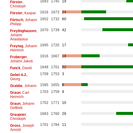
1693
1745
19
Förster
,
Christoph
1616
1673
24
Förster
, Kaspar
1652
1732
60
Förtsch
, Johann
Philipp
1670
1739
42
Freylinghausen
,
Johann
Anastasius
1695
1720
17
Freytag
, Johann
Heinrich
1616
1667
18
Froberger
,
Johann Jakob
1648
1701
52
Funck
, David
1709
1753
3
Gebel d.J.
,
Georg
1585
1655
6
Grabbe
, Johann
1703
1759
9
Graun
, Carl
Heinrich
1702
1771
10
Graun
, Johann
Gottlieb
1683
1760
29
Graupner
,
Christoph
1701
1784
11
Gross
, Joseph
Arnold