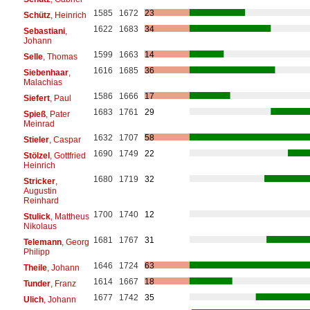
1585
1672
23
Schütz
, Heinrich
1622
1683
34
Sebastiani
,
Johann
1599
1663
14
Selle
, Thomas
1616
1685
36
Siebenhaar
,
Malachias
1586
1666
17
Siefert
, Paul
1683
1761
29
Spieß
, Pater
Meinrad
1632
1707
58
Stieler
, Caspar
1690
1749
22
Stölzel
, Gottfried
Heinrich
1680
1719
32
Stricker
,
Augustin
Reinhard
1700
1740
12
Stulick
, Mattheus
Nikolaus
1681
1767
31
Telemann
, Georg
Philipp
1646
1724
63
Theile
, Johann
1614
1667
18
Tunder
, Franz
1677
1742
35
Ulich
, Johann