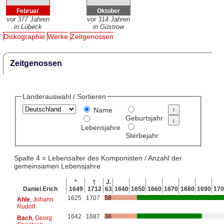
Februar
Oktober
vor 377 Jahren
vor 314 Jahren
in Lübeck
in Güstrow
Diskographie
Werke
Zeitgenossen
Zeitgenossen
Länderauswahl / Sortieren
Name
Geburtsjahr
Lebensjahre
Sterbejahr
Spalte 4 = Lebensalter des Komponisten / Anzahl der
gemeinsamen Lebensjahre
*
†
J.
Daniel Erich
1649
1712
63
1640
1650
1660
1670
1680
1690
170
1625
1707
58
Ahle
, Johann
Rudolf
1642
1687
38
Bach
, Georg