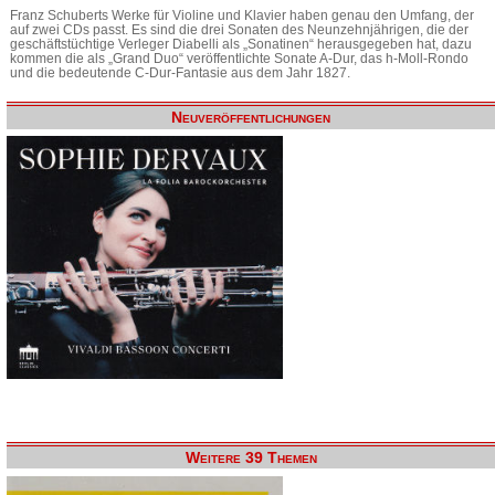
Franz Schuberts Werke für Violine und Klavier haben genau den Umfang, der
auf zwei CDs passt. Es sind die drei Sonaten des Neunzehnjährigen, die der
geschäftstüchtige Verleger Diabelli als „Sonatinen“ herausgegeben hat, dazu
kommen die als „Grand Duo“ veröffentlichte Sonate A-Dur, das h-Moll-Rondo
und die bedeutende C-Dur-Fantasie aus dem Jahr 1827.
Neuveröffentlichungen
Weitere 39 Themen