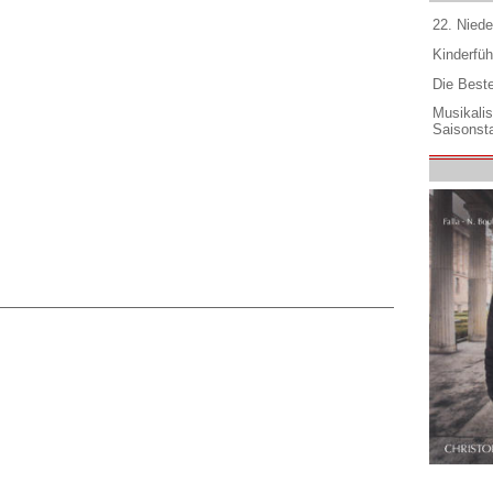
22. Niede
Kinderfüh
Die Best
Musikali
Saisonsta