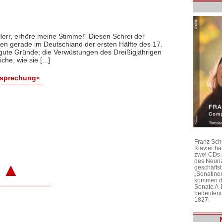
, Herr, erhöre meine Stimme!“ Diesen Schrei der
en gerade im Deutschland der ersten Hälfte des 17.
gute Gründe; die Verwüstungen des Dreißigjährigen
he, wie sie [...]
esprechung«
Franz Sch
Klavier h
zwei CDs 
des Neunz
▲
geschäftst
„Sonatine
kommen di
Sonate A-
bedeutend
1827.