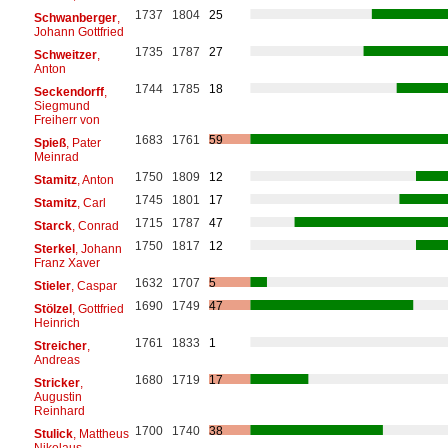
1737
1804
25
Schwanberger
,
Johann Gottfried
1735
1787
27
Schweitzer
,
Anton
1744
1785
18
Seckendorff
,
Siegmund
Freiherr von
1683
1761
59
Spieß
, Pater
Meinrad
1750
1809
12
Stamitz
, Anton
1745
1801
17
Stamitz
, Carl
1715
1787
47
Starck
, Conrad
1750
1817
12
Sterkel
, Johann
Franz Xaver
1632
1707
5
Stieler
, Caspar
1690
1749
47
Stölzel
, Gottfried
Heinrich
1761
1833
1
Streicher
,
Andreas
1680
1719
17
Stricker
,
Augustin
Reinhard
1700
1740
38
Stulick
, Mattheus
Nikolaus