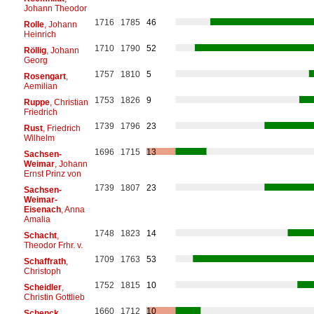
Johann Theodor
1716
1785
46
Rolle
, Johann
Heinrich
1710
1790
52
Röllig
, Johann
Georg
1757
1810
5
Rosengart
,
Aemilian
1753
1826
9
Ruppe
, Christian
Friedrich
1739
1796
23
Rust
, Friedrich
Wilhelm
1696
1715
13
Sachsen-
Weimar
, Johann
Ernst Prinz von
1739
1807
23
Sachsen-
Weimar-
Eisenach
, Anna
Amalia
1748
1823
14
Schacht
,
Theodor Frhr. v.
1709
1763
53
Schaffrath
,
Christoph
1752
1815
10
Scheidler
,
Christin Gottlieb
1660
1712
10
Schenck
,