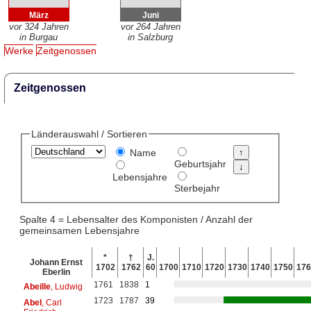
März
Juni
vor 324 Jahren
vor 264 Jahren
in Burgau
in Salzburg
Werke
Zeitgenossen
Zeitgenossen
Länderauswahl / Sortieren
Name
Geburtsjahr
Lebensjahre
Sterbejahr
Spalte 4 = Lebensalter des Komponisten / Anzahl der
gemeinsamen Lebensjahre
*
†
J.
Johann Ernst
1702
1762
60
1700
1710
1720
1730
1740
1750
176
Eberlin
1761
1838
1
Abeille
, Ludwig
1723
1787
39
Abel
, Carl