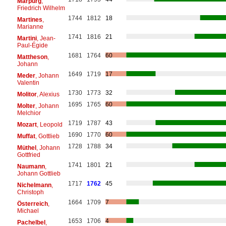
Marpurg
,
Friedrich Wilhelm
1744
1812
18
Martines
,
Marianne
1741
1816
21
Martini
, Jean-
Paul-Égide
1681
1764
60
Mattheson
,
Johann
1649
1719
17
Meder
, Johann
Valentin
1730
1773
32
Molitor
, Alexius
1695
1765
60
Molter
, Johann
Melchior
1719
1787
43
Mozart
, Leopold
1690
1770
60
Muffat
, Gottlieb
1728
1788
34
Müthel
, Johann
Gottfried
1741
1801
21
Naumann
,
Johann Gottlieb
1717
1762
45
Nichelmann
,
Christoph
1664
1709
7
Österreich
,
Michael
1653
1706
4
Pachelbel
,