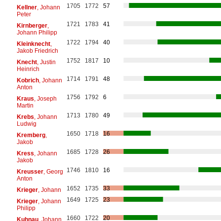
1705
1772
57
Kellner
, Johann
Peter
1721
1783
41
Kirnberger
,
Johann Philipp
1722
1794
40
Kleinknecht
,
Jakob Friedrich
1752
1817
10
Knecht
, Justin
Heinrich
1714
1791
48
Kobrich
, Johann
Anton
1756
1792
6
Kraus
, Joseph
Martin
1713
1780
49
Krebs
, Johann
Ludwig
1650
1718
16
Kremberg
,
Jakob
1685
1728
26
Kress
, Johann
Jakob
1746
1810
16
Kreusser
, Georg
Anton
1652
1735
33
Krieger
, Johann
1649
1725
23
Krieger
, Johann
Philipp
1660
1722
20
Kuhnau
, Johann