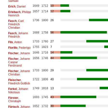
Samuel
1649
1712
10
Erich
, Daniel
1657
1714
12
Erlebach
, Philipp
Heinrich
1736
1800
26
Fasch
, Carl
Friedrich
Christian
1688
1758
56
Fasch
, Johann
Friedrich
1733
1760
27
Fils
, Anton
1755
1823
7
Fiorillo
, Federigo
1646
1716
14
Fischer
, Johann
1656
1746
44
Fischer
, Johann
Caspar
Ferdinand
1733
1800
29
Fischer
, Johann
Christian
1722
1806
40
Fleischer
,
Friedrich Gottlob
1749
1818
13
Forkel
, Johann
Nikolaus
1693
1745
43
Förster
,
Christoph
1652
1732
30
Förtsch
, Johann