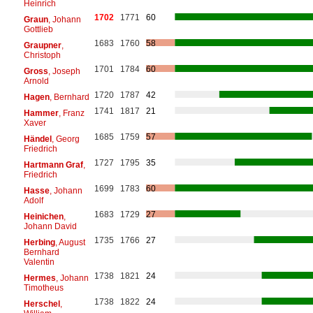
Heinrich
1702
1771
60
Graun
, Johann
Gottlieb
1683
1760
58
Graupner
,
Christoph
1701
1784
60
Gross
, Joseph
Arnold
1720
1787
42
Hagen
, Bernhard
1741
1817
21
Hammer
, Franz
Xaver
1685
1759
57
Händel
, Georg
Friedrich
1727
1795
35
Hartmann Graf
,
Friedrich
1699
1783
60
Hasse
, Johann
Adolf
1683
1729
27
Heinichen
,
Johann David
1735
1766
27
Herbing
, August
Bernhard
Valentin
1738
1821
24
Hermes
, Johann
Timotheus
1738
1822
24
Herschel
,