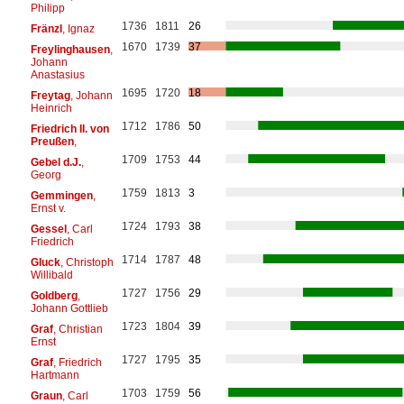
Philipp
1736
1811
26
Fränzl
, Ignaz
1670
1739
37
Freylinghausen
,
Johann
Anastasius
1695
1720
18
Freytag
, Johann
Heinrich
1712
1786
50
Friedrich II. von
Preußen
,
1709
1753
44
Gebel d.J.
,
Georg
1759
1813
3
Gemmingen
,
Ernst v.
1724
1793
38
Gessel
, Carl
Friedrich
1714
1787
48
Gluck
, Christoph
Willibald
1727
1756
29
Goldberg
,
Johann Gottlieb
1723
1804
39
Graf
, Christian
Ernst
1727
1795
35
Graf
, Friedrich
Hartmann
1703
1759
56
Graun
, Carl