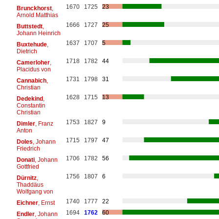
1670
1725
23
Brunckhorst
,
Arnold Matthias
1666
1727
25
Buttstedt
,
Johann Heinrich
1637
1707
5
Buxtehude
,
Dietrich
1718
1782
44
Camerloher
,
Placidus von
1731
1798
31
Cannabich
,
Christian
1628
1715
13
Dedekind
,
Constantin
Christian
1753
1827
9
Dimler
, Franz
Anton
1715
1797
47
Doles
, Johann
Friedrich
1706
1782
56
Donati
, Johann
Gottfried
1756
1807
6
Dürnitz
,
Thaddäus
Wolfgang von
1740
1777
22
Eichner
, Ernst
1694
1762
60
Endler
, Johann