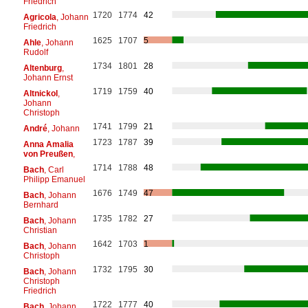
Friedrich
1720
1774
42
Agricola
, Johann
Friedrich
1625
1707
5
Ahle
, Johann
Rudolf
1734
1801
28
Altenburg
,
Johann Ernst
1719
1759
40
Altnickol
,
Johann
Christoph
1741
1799
21
André
, Johann
1723
1787
39
Anna Amalia
von Preußen
,
1714
1788
48
Bach
, Carl
Philipp Emanuel
1676
1749
47
Bach
, Johann
Bernhard
1735
1782
27
Bach
, Johann
Christian
1642
1703
1
Bach
, Johann
Christoph
1732
1795
30
Bach
, Johann
Christoph
Friedrich
1722
1777
40
Bach
, Johann