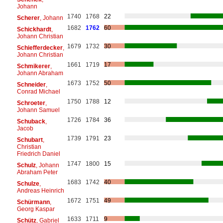
Johann
1740
1768
22
Scherer
, Johann
1682
1762
60
Schickhardt
,
Johann Christian
1679
1732
30
Schiefferdecker
,
Johann Christian
1661
1719
17
Schmikerer
,
Johann Abraham
1673
1752
50
Schneider
,
Conrad Michael
1750
1788
12
Schroeter
,
Johann Samuel
1726
1784
36
Schuback
,
Jacob
1739
1791
23
Schubart
,
Christian
Friedrich Daniel
1747
1800
15
Schulz
, Johann
Abraham Peter
1683
1742
40
Schulze
,
Andreas Heinrich
1672
1751
49
Schürmann
,
Georg Kaspar
1633
1711
9
Schütz
, Gabriel