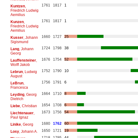
1761
1817
1
Kuntzen
,
Friedrich Ludwig
Aemilius
1761
1817
1
Kunzen
,
Friedrich Ludwig
Aemilius
1660
1727
25
Kusser
, Johann
Sigismund
1724
1798
38
Lang
, Johann
Georg
1676
1754
52
Lauffensteiner
,
Wolff Jakob
1752
1790
10
Lebrun
, Ludwig
August
1756
1791
6
LeBrun
,
Francesca
1664
1710
8
Leyding
, Georg
Dietrich
1654
1708
6
Liebe
, Christian
1673
1756
54
Liechtenauer
,
Paul Ignaz
1680
1762
60
Linike
, Georg
1650
1721
19
Losy
, Johann A.
1718
1795
44