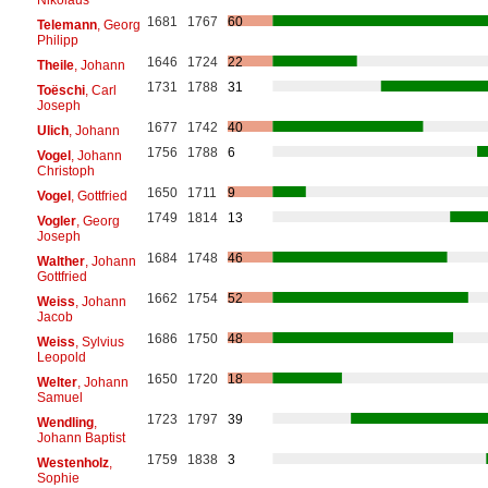
1681
1767
60
Telemann
, Georg
Philipp
1646
1724
22
Theile
, Johann
1731
1788
31
Toëschi
, Carl
Joseph
1677
1742
40
Ulich
, Johann
1756
1788
6
Vogel
, Johann
Christoph
1650
1711
9
Vogel
, Gottfried
1749
1814
13
Vogler
, Georg
Joseph
1684
1748
46
Walther
, Johann
Gottfried
1662
1754
52
Weiss
, Johann
Jacob
1686
1750
48
Weiss
, Sylvius
Leopold
1650
1720
18
Welter
, Johann
Samuel
1723
1797
39
Wendling
,
Johann Baptist
1759
1838
3
Westenholz
,
Sophie