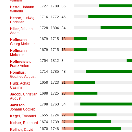
William
1727
1789
35
Hertel
, Johann
Wilhelm
1716
1772
46
Hesse
, Ludwig
Christian
1728
1804
34
Hiller
, Johann
Adam
1679
1715
13
Hoffmann
,
Georg Melchior
1679
1715
13
Hoffmann
,
Melchior
1754
1812
8
Hoffmeister
,
Franz Anton
1714
1785
48
Homilius
,
Gottfried August
1658
1723
21
Hültz
, Achaz
Casimir
1688
1725
23
Jacobi
, Christian
August
1708
1763
54
Janitsch
,
Johann Gottlieb
1655
1724
22
Kegel
, Emanuel
1674
1739
37
Keiser
, Reinhard
1670
1748
46
Kellner
, David