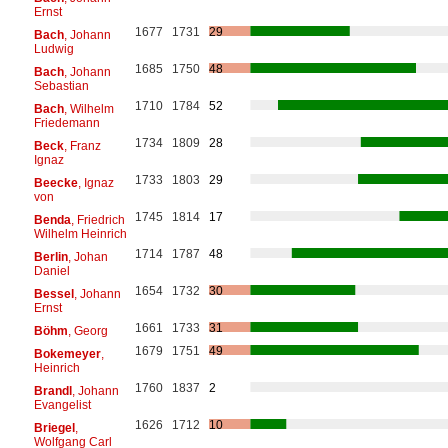
Ernst
1677
1731
29
Bach
, Johann
Ludwig
1685
1750
48
Bach
, Johann
Sebastian
1710
1784
52
Bach
, Wilhelm
Friedemann
1734
1809
28
Beck
, Franz
Ignaz
1733
1803
29
Beecke
, Ignaz
von
1745
1814
17
Benda
, Friedrich
Wilhelm Heinrich
1714
1787
48
Berlin
, Johan
Daniel
1654
1732
30
Bessel
, Johann
Ernst
1661
1733
31
Böhm
, Georg
1679
1751
49
Bokemeyer
,
Heinrich
1760
1837
2
Brandl
, Johann
Evangelist
1626
1712
10
Briegel
,
Wolfgang Carl