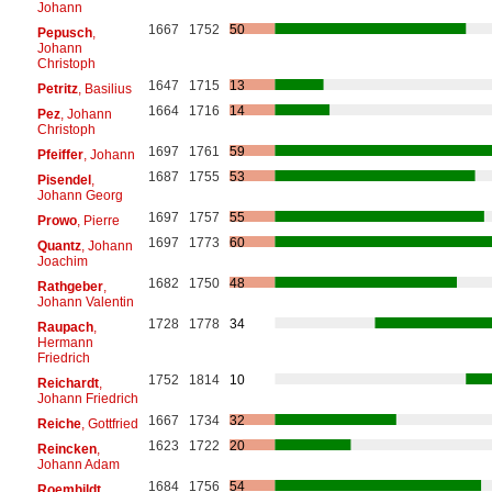
Johann
1667
1752
50
Pepusch
,
Johann
Christoph
1647
1715
13
Petritz
, Basilius
1664
1716
14
Pez
, Johann
Christoph
1697
1761
59
Pfeiffer
, Johann
1687
1755
53
Pisendel
,
Johann Georg
1697
1757
55
Prowo
, Pierre
1697
1773
60
Quantz
, Johann
Joachim
1682
1750
48
Rathgeber
,
Johann Valentin
1728
1778
34
Raupach
,
Hermann
Friedrich
1752
1814
10
Reichardt
,
Johann Friedrich
1667
1734
32
Reiche
, Gottfried
1623
1722
20
Reincken
,
Johann Adam
1684
1756
54
Roemhildt
,