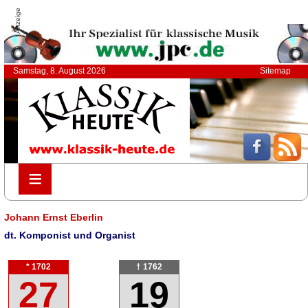
Anzeige
Samstag, 8. August 2026
Sitemap
≡
≡
Johann Ernst Eberlin
dt. Komponist und Organist
* 1702
† 1762
27
19