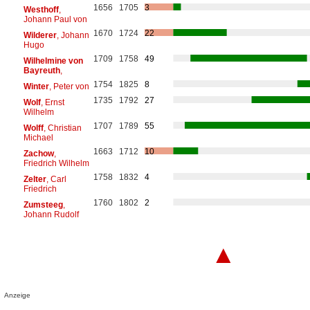
1656
1705
3
Westhoff
,
Johann Paul von
1670
1724
22
Wilderer
, Johann
Hugo
1709
1758
49
Wilhelmine von
Bayreuth
,
1754
1825
8
Winter
, Peter von
1735
1792
27
Wolf
, Ernst
Wilhelm
1707
1789
55
Wolff
, Christian
Michael
1663
1712
10
Zachow
,
Friedrich Wilhelm
1758
1832
4
Zelter
, Carl
Friedrich
1760
1802
2
Zumsteeg
,
Johann Rudolf
▲
Anzeige