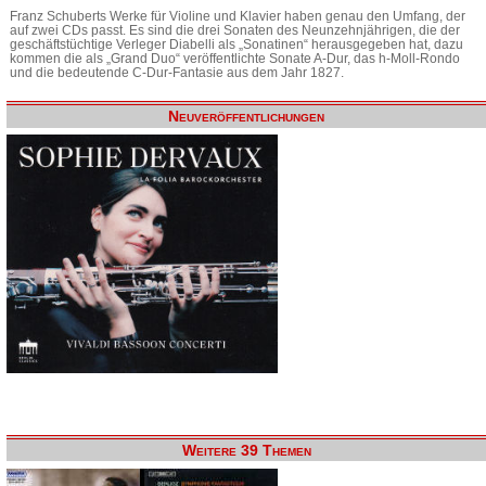
Franz Schuberts Werke für Violine und Klavier haben genau den Umfang, der
auf zwei CDs passt. Es sind die drei Sonaten des Neunzehnjährigen, die der
geschäftstüchtige Verleger Diabelli als „Sonatinen“ herausgegeben hat, dazu
kommen die als „Grand Duo“ veröffentlichte Sonate A-Dur, das h-Moll-Rondo
und die bedeutende C-Dur-Fantasie aus dem Jahr 1827.
Neuveröffentlichungen
Weitere 39 Themen