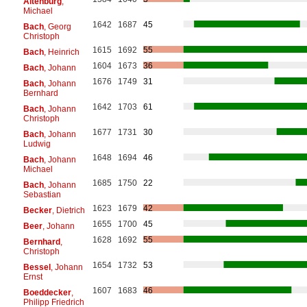
Altenburg
,
Michael
1642
1687
45
Bach
, Georg
Christoph
1615
1692
55
Bach
, Heinrich
1604
1673
36
Bach
, Johann
1676
1749
31
Bach
, Johann
Bernhard
1642
1703
61
Bach
, Johann
Christoph
1677
1731
30
Bach
, Johann
Ludwig
1648
1694
46
Bach
, Johann
Michael
1685
1750
22
Bach
, Johann
Sebastian
1623
1679
42
Becker
, Dietrich
1655
1700
45
Beer
, Johann
1628
1692
55
Bernhard
,
Christoph
1654
1732
53
Bessel
, Johann
Ernst
1607
1683
46
Boeddecker
,
Philipp Friedrich