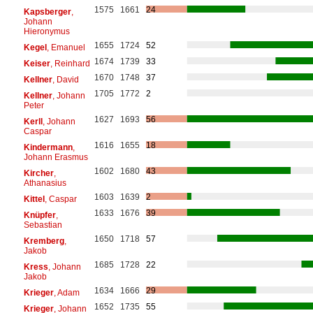
1575
1661
24
Kapsberger
,
Johann
Hieronymus
1655
1724
52
Kegel
, Emanuel
1674
1739
33
Keiser
, Reinhard
1670
1748
37
Kellner
, David
1705
1772
2
Kellner
, Johann
Peter
1627
1693
56
Kerll
, Johann
Caspar
1616
1655
18
Kindermann
,
Johann Erasmus
1602
1680
43
Kircher
,
Athanasius
1603
1639
2
Kittel
, Caspar
1633
1676
39
Knüpfer
,
Sebastian
1650
1718
57
Kremberg
,
Jakob
1685
1728
22
Kress
, Johann
Jakob
1634
1666
29
Krieger
, Adam
1652
1735
55
Krieger
, Johann