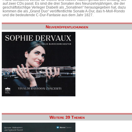
auf zwei CDs passt. Es sind die drei Sonaten des Neunzehnjährigen, die der
geschäftstüchtige Verleger Diabelli als „Sonatinen“ herausgegeben hat, dazu
kommen die als „Grand Duo“ veröffentlichte Sonate A-Dur, das h-Moll-Rondo
und die bedeutende C-Dur-Fantasie aus dem Jahr 1827.
Neuveröffentlichungen
Weitere 39 Themen