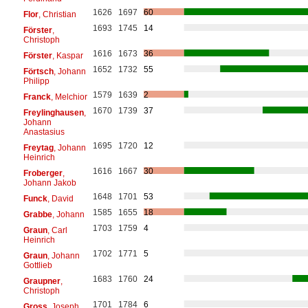
1626
1697
60
Flor
, Christian
1693
1745
14
Förster
,
Christoph
1616
1673
36
Förster
, Kaspar
1652
1732
55
Förtsch
, Johann
Philipp
1579
1639
2
Franck
, Melchior
1670
1739
37
Freylinghausen
,
Johann
Anastasius
1695
1720
12
Freytag
, Johann
Heinrich
1616
1667
30
Froberger
,
Johann Jakob
1648
1701
53
Funck
, David
1585
1655
18
Grabbe
, Johann
1703
1759
4
Graun
, Carl
Heinrich
1702
1771
5
Graun
, Johann
Gottlieb
1683
1760
24
Graupner
,
Christoph
1701
1784
6
Gross
, Joseph