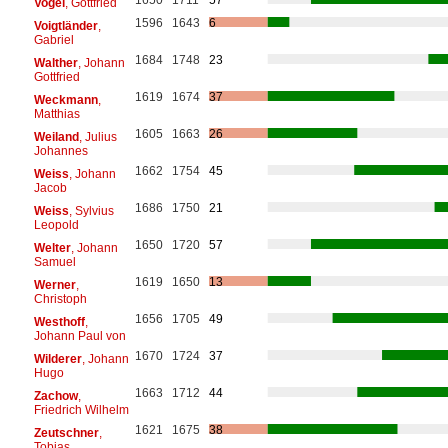
Vogel
, Gottfried
1596
1643
6
Voigtländer
,
Gabriel
1684
1748
23
Walther
, Johann
Gottfried
1619
1674
37
Weckmann
,
Matthias
1605
1663
26
Weiland
, Julius
Johannes
1662
1754
45
Weiss
, Johann
Jacob
1686
1750
21
Weiss
, Sylvius
Leopold
1650
1720
57
Welter
, Johann
Samuel
1619
1650
13
Werner
,
Christoph
1656
1705
49
Westhoff
,
Johann Paul von
1670
1724
37
Wilderer
, Johann
Hugo
1663
1712
44
Zachow
,
Friedrich Wilhelm
1621
1675
38
Zeutschner
,
Tobias