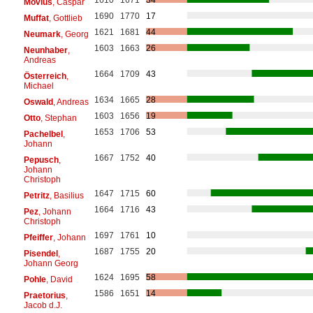
Movius
, Caspar
1690
1770
17
Muffat
, Gottlieb
1621
1681
44
Neumark
, Georg
1603
1663
26
Neunhaber
,
Andreas
1664
1709
43
Österreich
,
Michael
1634
1665
28
Oswald
, Andreas
1603
1656
19
Otto
, Stephan
1653
1706
53
Pachelbel
,
Johann
1667
1752
40
Pepusch
,
Johann
Christoph
1647
1715
60
Petritz
, Basilius
1664
1716
43
Pez
, Johann
Christoph
1697
1761
10
Pfeiffer
, Johann
1687
1755
20
Pisendel
,
Johann Georg
1624
1695
58
Pohle
, David
1586
1651
14
Praetorius
,
Jacob d.J.