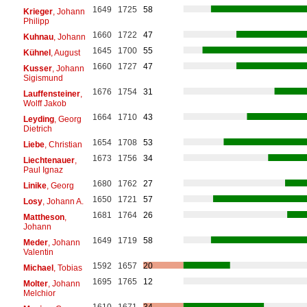
1649
1725
58
Krieger
, Johann
Philipp
1660
1722
47
Kuhnau
, Johann
1645
1700
55
Kühnel
, August
1660
1727
47
Kusser
, Johann
Sigismund
1676
1754
31
Lauffensteiner
,
Wolff Jakob
1664
1710
43
Leyding
, Georg
Dietrich
1654
1708
53
Liebe
, Christian
1673
1756
34
Liechtenauer
,
Paul Ignaz
1680
1762
27
Linike
, Georg
1650
1721
57
Losy
, Johann A.
1681
1764
26
Mattheson
,
Johann
1649
1719
58
Meder
, Johann
Valentin
1592
1657
20
Michael
, Tobias
1695
1765
12
Molter
, Johann
Melchior
1610
1671
34