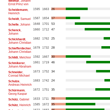
Weimar
, Johann
Ernst Prinz von
1595
1663
26
Scheidemann
,
Heinrich
1587
1654
17
Scheidt
, Samuel
1648
1701
53
Schelle
, Johann
1660
1712
47
Schenck
,
Johann
1682
1762
25
Schickhardt
,
Johann Christian
1679
1732
28
Schiefferdecker
,
Johann Christian
1592
1667
30
Schildt
, Melchior
1661
1719
46
Schmikerer
,
Johann Abraham
1673
1752
34
Schneider
,
Conrad Michael
1683
1742
24
Schulze
,
Andreas Heinrich
1672
1751
35
Schürmann
,
Georg Kaspar
1633
1711
70
Schütz
, Gabriel
1585
1672
35
Schütz
, Heinrich
1622
1683
46