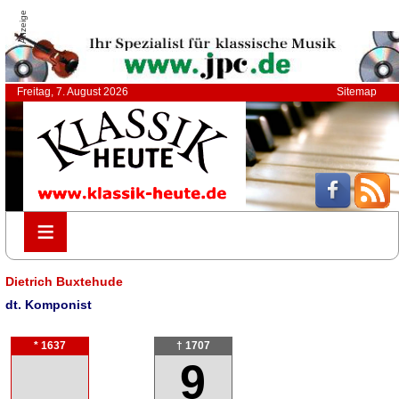
Anzeige
Freitag, 7. August 2026
Sitemap
≡
≡
Dietrich Buxtehude
dt. Komponist
* 1637
† 1707
9