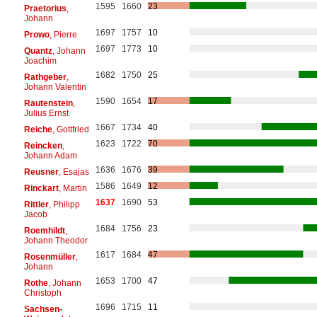
1595
1660
23
Praetorius
,
Johann
1697
1757
10
Prowo
, Pierre
1697
1773
10
Quantz
, Johann
Joachim
1682
1750
25
Rathgeber
,
Johann Valentin
1590
1654
17
Rautenstein
,
Julius Ernst
1667
1734
40
Reiche
, Gottfried
1623
1722
70
Reincken
,
Johann Adam
1636
1676
39
Reusner
, Esajas
1586
1649
12
Rinckart
, Martin
1637
1690
53
Rittler
, Philipp
Jacob
1684
1756
23
Roemhildt
,
Johann Theodor
1617
1684
47
Rosenmüller
,
Johann
1653
1700
47
Rothe
, Johann
Christoph
1696
1715
11
Sachsen-