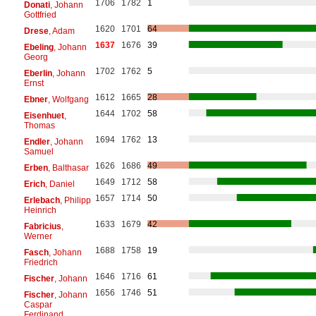
1706
1782
1
Donati
, Johann
Gottfried
1620
1701
64
Drese
, Adam
1637
1676
39
Ebeling
, Johann
Georg
1702
1762
5
Eberlin
, Johann
Ernst
1612
1665
28
Ebner
, Wolfgang
1644
1702
58
Eisenhuet
,
Thomas
1694
1762
13
Endler
, Johann
Samuel
1626
1686
49
Erben
, Balthasar
1649
1712
58
Erich
, Daniel
1657
1714
50
Erlebach
, Philipp
Heinrich
1633
1679
42
Fabricius
,
Werner
1688
1758
19
Fasch
, Johann
Friedrich
1646
1716
61
Fischer
, Johann
1656
1746
51
Fischer
, Johann
Caspar
Ferdinand