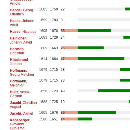
Arnold
1685
1759
22
Händel
, Georg
Friedrich
1699
1783
8
Hasse
, Johann
Adolf
1605
1670
33
Hasse
, Nicolaus
1683
1729
24
Heinichen
,
Johann David
1609
1663
26
Herwich
,
Christian
1614
1684
47
Hildebrand
,
Johann
1679
1715
28
Hoffmann
,
Georg Melchior
1679
1715
28
Hoffmann
,
Melchior
1658
1723
49
Hültz
, Achaz
Casimir
1688
1725
19
Jacobi
, Christian
August
1605
1676
39
Jacobi
, Daniel
1580
1651
14
Kapsberger
,
Giovanni
Girolamo