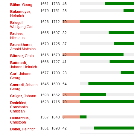
1661
1733
46
Böhm
, Georg
1679
1751
28
Bokemeyer
,
Heinrich
1626
1712
70
Briegel
,
Wolfgang Carl
1665
1697
32
Bruhns
,
Nicolaus
1670
1725
37
Brunckhorst
,
Arnold Matthias
1616
1679
42
Büttner
, Crato
1666
1727
41
Buttstedt
,
Johann Heinrich
1677
1700
23
Carl
, Johann
Georg
1645
1699
54
Conradi
, Johann
Georg
1598
1662
25
Crüger
, Johann
1628
1715
70
Dedekind
,
Constantin
Christian
1567
1643
6
Demantius
,
Christoph
1651
1693
42
Döbel
, Heinrich