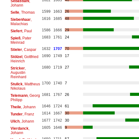
Sebastiani
,
Johann
1599
1663
26
Selle
, Thomas
1616
1685
48
Siebenhaar
,
Malachias
1586
1666
29
Siefert
, Paul
1683
1761
24
Spieß
, Pater
Meinrad
1632
1707
70
Stieler
, Caspar
1690
1749
17
Stölzel
, Gottfried
Heinrich
1680
1719
27
Stricker
,
Augustin
Reinhard
1700
1740
7
Stulick
, Mattheus
Nikolaus
1681
1767
26
Telemann
, Georg
Philipp
1646
1724
61
Theile
, Johann
1614
1667
30
Tunder
, Franz
1677
1742
30
Ulich
, Johann
1605
1646
9
Vierdanck
,
Johann
1650
1711
57