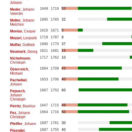
Johann
1649
1719
53
Meder
, Johann
Valentin
1695
1765
32
Molter
, Johann
Melchior
1610
1671
5
Movius
, Caspar
1719
1787
8
Mozart
, Leopold
1690
1770
37
Muffat
, Gottlieb
1621
1681
15
Neumark
, Georg
1717
1762
10
Nichelmann
,
Christoph
1664
1709
43
Österreich
,
Michael
1653
1706
40
Pachelbel
,
Johann
1667
1752
60
Pepusch
,
Johann
Christoph
1647
1715
49
Petritz
, Basilius
1664
1716
50
Pez
, Johann
Christoph
1697
1761
30
Pfeiffer
, Johann
1687
1755
40
Pisendel
,