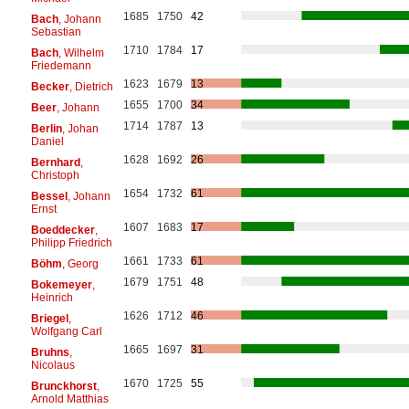
1685
1750
42
Bach
, Johann
Sebastian
1710
1784
17
Bach
, Wilhelm
Friedemann
1623
1679
13
Becker
, Dietrich
1655
1700
34
Beer
, Johann
1714
1787
13
Berlin
, Johan
Daniel
1628
1692
26
Bernhard
,
Christoph
1654
1732
61
Bessel
, Johann
Ernst
1607
1683
17
Boeddecker
,
Philipp Friedrich
1661
1733
61
Böhm
, Georg
1679
1751
48
Bokemeyer
,
Heinrich
1626
1712
46
Briegel
,
Wolfgang Carl
1665
1697
31
Bruhns
,
Nicolaus
1670
1725
55
Brunckhorst
,
Arnold Matthias