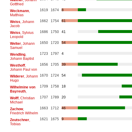
Gottfried
1619
1674
8
Weckmann
,
Matthias
1662
1754
61
Weiss
, Johann
Jacob
1686
1750
41
Weiss
, Sylvius
Leopold
1650
1720
54
Welter
, Johann
Samuel
1723
1797
4
Wendling
,
Johann Baptist
1656
1705
39
Westhoff
,
Johann Paul von
1670
1724
54
Wilderer
, Johann
Hugo
1709
1758
18
Wilhelmine von
Bayreuth
,
1707
1789
20
Wolff
, Christian
Michael
1663
1712
46
Zachow
,
Friedrich Wilhelm
1621
1675
9
Zeutschner
,
Tobias