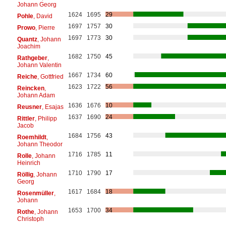
Johann Georg
1624
1695
29
Pohle
, David
1697
1757
30
Prowo
, Pierre
1697
1773
30
Quantz
, Johann
Joachim
1682
1750
45
Rathgeber
,
Johann Valentin
1667
1734
60
Reiche
, Gottfried
1623
1722
56
Reincken
,
Johann Adam
1636
1676
10
Reusner
, Esajas
1637
1690
24
Rittler
, Philipp
Jacob
1684
1756
43
Roemhildt
,
Johann Theodor
1716
1785
11
Rolle
, Johann
Heinrich
1710
1790
17
Röllig
, Johann
Georg
1617
1684
18
Rosenmüller
,
Johann
1653
1700
34
Rothe
, Johann
Christoph