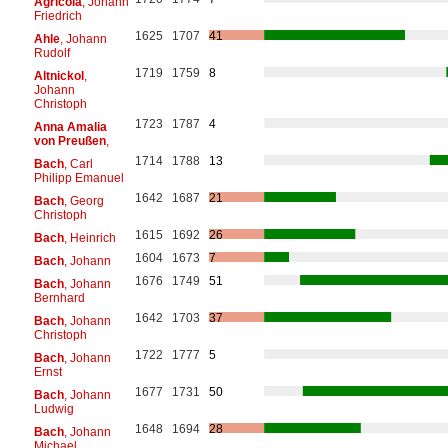
Agricola
, Johann
Friedrich
1625
1707
41
Ahle
, Johann
Rudolf
1719
1759
8
Altnickol
,
Johann
Christoph
1723
1787
4
Anna Amalia
von Preußen
,
1714
1788
13
Bach
, Carl
Philipp Emanuel
1642
1687
21
Bach
, Georg
Christoph
1615
1692
26
Bach
, Heinrich
1604
1673
7
Bach
, Johann
1676
1749
51
Bach
, Johann
Bernhard
1642
1703
37
Bach
, Johann
Christoph
1722
1777
5
Bach
, Johann
Ernst
1677
1731
50
Bach
, Johann
Ludwig
1648
1694
28
Bach
, Johann
Michael