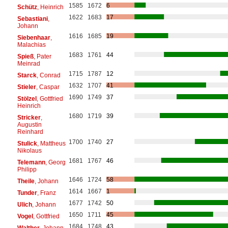
1585
1672
6
Schütz
, Heinrich
1622
1683
17
Sebastiani
,
Johann
1616
1685
19
Siebenhaar
,
Malachias
1683
1761
44
Spieß
, Pater
Meinrad
1715
1787
12
Starck
, Conrad
1632
1707
41
Stieler
, Caspar
1690
1749
37
Stölzel
, Gottfried
Heinrich
1680
1719
39
Stricker
,
Augustin
Reinhard
1700
1740
27
Stulick
, Mattheus
Nikolaus
1681
1767
46
Telemann
, Georg
Philipp
1646
1724
58
Theile
, Johann
1614
1667
1
Tunder
, Franz
1677
1742
50
Ulich
, Johann
1650
1711
45
Vogel
, Gottfried
1684
1748
43
Walther
, Johann