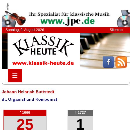
Anzeige
Sonntag, 9. August 2026
Sitemap
≡
≡
Johann Heinrich Buttstedt
dt. Organist und Komponist
* 1666
† 1727
25
1