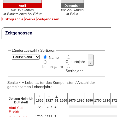
April
Dezember
vor 360 Jahren
vor 299 Jahren
in Bindersleben bei Erfurt
in Erfurt
Diskographie
Werke
Zeitgenossen
Zeitgenossen
Länderauswahl / Sortieren
Name
Geburtsjahr
Lebensjahre
Sterbejahr
Spalte 4 = Lebensalter des Komponisten / Anzahl der
gemeinsamen Lebensjahre
*
†
J.
Johann Heinrich
1666
1727
61
1660
1670
1680
1690
1700
1710
172
Buttstedt
1723
1787
4
Abel
, Carl
Friedrich
1720
1774
7