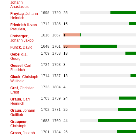
Johann
Anastasius
1695
1720
25
Freytag
, Johann
Heinrich
1712
1786
15
Friedrich II. von
Preußen
,
1616
1667
1
Froberger
,
Johann Jakob
1648
1701
35
Funck
, David
1709
1753
18
Gebel d.J.
,
Georg
1724
1793
3
Gessel
, Carl
Friedrich
1714
1787
13
Gluck
, Christoph
Willibald
1723
1804
4
Graf
, Christian
Ernst
1703
1759
24
Graun
, Carl
Heinrich
1702
1771
25
Graun
, Johann
Gottlieb
1683
1760
44
Graupner
,
Christoph
1701
1784
26
Gross
, Joseph