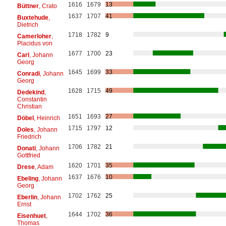
1616
1679
13
Büttner
, Crato
1637
1707
41
Buxtehude
,
Dietrich
1718
1782
9
Camerloher
,
Placidus von
1677
1700
23
Carl
, Johann
Georg
1645
1699
33
Conradi
, Johann
Georg
1628
1715
49
Dedekind
,
Constantin
Christian
1651
1693
27
Döbel
, Heinrich
1715
1797
12
Doles
, Johann
Friedrich
1706
1782
21
Donati
, Johann
Gottfried
1620
1701
35
Drese
, Adam
1637
1676
10
Ebeling
, Johann
Georg
1702
1762
25
Eberlin
, Johann
Ernst
1644
1702
36
Eisenhuet
,
Thomas