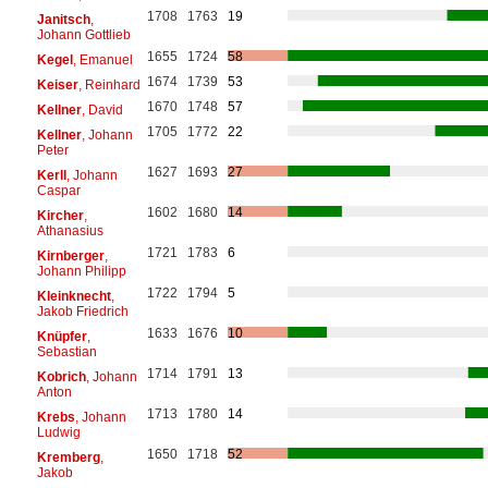
1708
1763
19
Janitsch
,
Johann Gottlieb
1655
1724
58
Kegel
, Emanuel
1674
1739
53
Keiser
, Reinhard
1670
1748
57
Kellner
, David
1705
1772
22
Kellner
, Johann
Peter
1627
1693
27
Kerll
, Johann
Caspar
1602
1680
14
Kircher
,
Athanasius
1721
1783
6
Kirnberger
,
Johann Philipp
1722
1794
5
Kleinknecht
,
Jakob Friedrich
1633
1676
10
Knüpfer
,
Sebastian
1714
1791
13
Kobrich
, Johann
Anton
1713
1780
14
Krebs
, Johann
Ludwig
1650
1718
52
Kremberg
,
Jakob