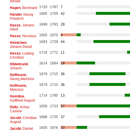
Arnold
1720
1787
7
Hagen
, Bernhard
1685
1759
42
Händel
, Georg
Friedrich
1699
1783
28
Hasse
, Johann
Adolf
1605
1670
4
Hasse
, Nicolaus
1683
1729
44
Heinichen
,
Johann David
1716
1772
11
Hesse
, Ludwig
Christian
1614
1684
18
Hildebrand
,
Johann
1679
1715
36
Hoffmann
,
Georg Melchior
1679
1715
36
Hoffmann
,
Melchior
1714
1785
13
Homilius
,
Gottfried August
1658
1723
57
Hültz
, Achaz
Casimir
1688
1725
37
Jacobi
, Christian
August
1605
1676
10
Jacobi
, Daniel