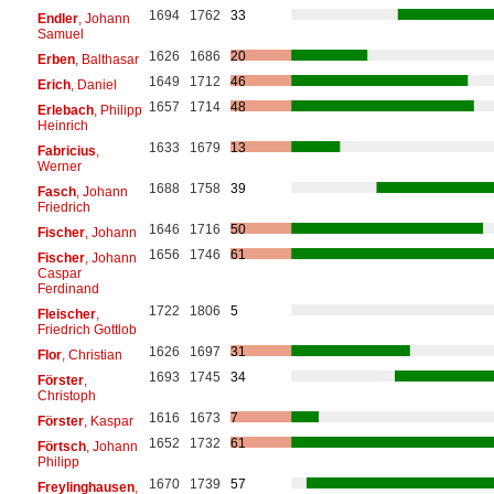
1694
1762
33
Endler
, Johann
Samuel
1626
1686
20
Erben
, Balthasar
1649
1712
46
Erich
, Daniel
1657
1714
48
Erlebach
, Philipp
Heinrich
1633
1679
13
Fabricius
,
Werner
1688
1758
39
Fasch
, Johann
Friedrich
1646
1716
50
Fischer
, Johann
1656
1746
61
Fischer
, Johann
Caspar
Ferdinand
1722
1806
5
Fleischer
,
Friedrich Gottlob
1626
1697
31
Flor
, Christian
1693
1745
34
Förster
,
Christoph
1616
1673
7
Förster
, Kaspar
1652
1732
61
Förtsch
, Johann
Philipp
1670
1739
57
Freylinghausen
,