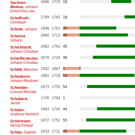
1696
1715
19
Sachsen-
Weimar
, Johann
Ernst Prinz von
1709
1763
18
Schaffrath
,
Christoph
1648
1701
35
Schelle
, Johann
1660
1712
46
Schenck
,
Johann
1682
1762
45
Schickhardt
,
Johann Christian
1679
1732
48
Schiefferdecker
,
Johann Christian
1592
1667
1
Schildt
, Melchior
1661
1719
53
Schmikerer
,
Johann Abraham
1673
1752
54
Schneider
,
Conrad Michael
1726
1784
1
Schuback
,
Jacob
1683
1742
44
Schulze
,
Andreas Heinrich
1672
1751
55
Schürmann
,
Georg Kaspar
1633
1711
45
Schütz
, Gabriel