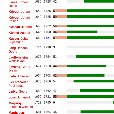
1685
1728
42
Kress
, Johann
Jakob
1652
1735
61
Krieger
, Johann
1649
1725
59
Krieger
, Johann
Philipp
1660
1722
56
Kuhnau
, Johann
1645
1700
34
Kühnel
, August
1660
1727
61
Kusser
, Johann
Sigismund
1724
1798
3
Lang
, Johann
Georg
1676
1754
51
Lauffensteiner
,
Wolff Jakob
1664
1710
44
Leyding
, Georg
Dietrich
1654
1708
42
Liebe
, Christian
1673
1756
54
Liechtenauer
,
Paul Ignaz
1680
1762
47
Linike
, Georg
1650
1721
55
Losy
, Johann A.
1718
1795
9
Marpurg
,
Friedrich Wilhelm
1681
1764
46
Mattheson
,