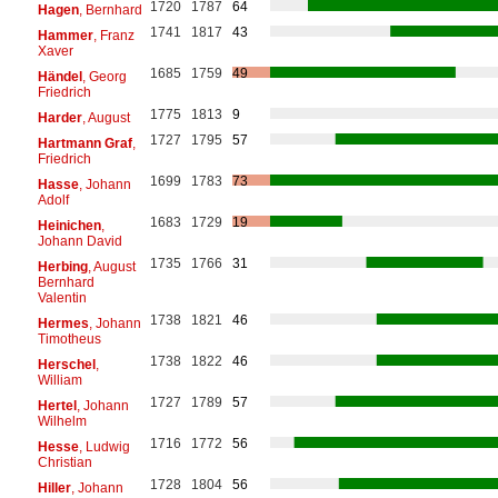
1720
1787
64
Hagen
, Bernhard
1741
1817
43
Hammer
, Franz
Xaver
1685
1759
49
Händel
, Georg
Friedrich
1775
1813
9
Harder
, August
1727
1795
57
Hartmann Graf
,
Friedrich
1699
1783
73
Hasse
, Johann
Adolf
1683
1729
19
Heinichen
,
Johann David
1735
1766
31
Herbing
, August
Bernhard
Valentin
1738
1821
46
Hermes
, Johann
Timotheus
1738
1822
46
Herschel
,
William
1727
1789
57
Hertel
, Johann
Wilhelm
1716
1772
56
Hesse
, Ludwig
Christian
1728
1804
56
Hiller
, Johann