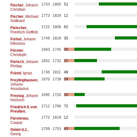
1733
1800
51
Fischer
, Johann
Christian
1773
1829
11
Fischer
, Michael
Gotthard
1722
1806
62
Fleischer
,
Friedrich Gottlob
1749
1818
35
Forkel
, Johann
Nikolaus
1693
1745
35
Förster
,
Christoph
1652
1732
22
Förtsch
, Johann
Philipp
1736
1811
48
Fränzl
, Ignaz
1670
1739
29
Freylinghausen
,
Johann
Anastasius
1695
1720
10
Freytag
, Johann
Heinrich
1712
1786
72
Friedrich II. von
Preußen
,
1772
1819
12
Fürstenau
,
Caspar
1709
1753
43
Gebel d.J.
,
Georg