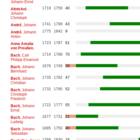
Johann Ernst
1719
1759
40
Altnickol
,
Johann
Christoph
1741
1799
43
André
, Johann
1775
1842
9
André
, Johann
Anton
1723
1787
61
Anna Amalia
von Preußen
,
1714
1788
70
Bach
, Carl
Philipp Emanuel
1676
1749
39
Bach
, Johann
Bernhard
1735
1782
47
Bach
, Johann
Christian
1732
1795
52
Bach
, Johann
Christoph
Friedrich
1722
1777
55
Bach
, Johann
Ernst
1677
1731
21
Bach
, Johann
Ludwig
1685
1750
40
Bach
, Johann
Sebastian
1768
1830
16