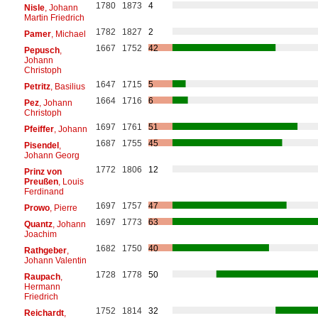
1780
1873
4
Nisle
, Johann
Martin Friedrich
1782
1827
2
Pamer
, Michael
1667
1752
42
Pepusch
,
Johann
Christoph
1647
1715
5
Petritz
, Basilius
1664
1716
6
Pez
, Johann
Christoph
1697
1761
51
Pfeiffer
, Johann
1687
1755
45
Pisendel
,
Johann Georg
1772
1806
12
Prinz von
Preußen
, Louis
Ferdinand
1697
1757
47
Prowo
, Pierre
1697
1773
63
Quantz
, Johann
Joachim
1682
1750
40
Rathgeber
,
Johann Valentin
1728
1778
50
Raupach
,
Hermann
Friedrich
1752
1814
32
Reichardt
,