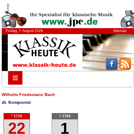
Anzeige
Freitag, 7. August 2026
Sitemap
≡
≡
Wilhelm Friedemann Bach
dt. Komponist
* 1710
† 1784
22
1