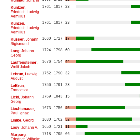
Kuhnau
, Johann
1761
1817
23
Kuntzen
,
Friedrich Ludwig
Aemilius
1761
1817
23
Kunzen
,
Friedrich Ludwig
Aemilius
1660
1727
17
Kusser
, Johann
Sigismund
1724
1798
60
Lang
, Johann
Georg
1676
1754
44
Lauffensteiner
,
Wolff Jakob
1752
1790
32
Lebrun
, Ludwig
August
1756
1791
28
LeBrun
,
Francesca
1769
1843
15
Lickl
, Johann
Georg
1673
1756
46
Liechtenauer
,
Paul Ignaz
1680
1762
52
Linike
, Georg
1650
1721
11
Losy
, Johann A.
1718
1795
66
Marpurg
,
Friedrich Wilhelm