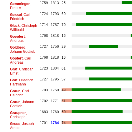
1759
1813
25
Gemmingen
,
Ernst v.
1724
1793
60
Gessel
, Carl
Friedrich
1714
1787
70
Gluck
, Christoph
Willibald
1768
1818
16
Goepfert
,
Andreas
1727
1756
29
Goldberg
,
Johann Gottlieb
1768
1818
16
Göpfert
, Carl
Andreas
1723
1804
61
Graf
, Christian
Ernst
1727
1795
57
Graf
, Friedrich
Hartmann
1703
1759
49
Graun
, Carl
Heinrich
1702
1771
61
Graun
, Johann
Gottlieb
1683
1760
50
Graupner
,
Christoph
1701
1784
74
Gross
, Joseph
Arnold