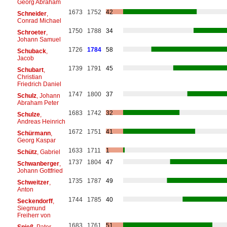
Georg Abraham
1673
1752
42
Schneider
,
Conrad Michael
1750
1788
34
Schroeter
,
Johann Samuel
1726
1784
58
Schuback
,
Jacob
1739
1791
45
Schubart
,
Christian
Friedrich Daniel
1747
1800
37
Schulz
, Johann
Abraham Peter
1683
1742
32
Schulze
,
Andreas Heinrich
1672
1751
41
Schürmann
,
Georg Kaspar
1633
1711
1
Schütz
, Gabriel
1737
1804
47
Schwanberger
,
Johann Gottfried
1735
1787
49
Schweitzer
,
Anton
1744
1785
40
Seckendorff
,
Siegmund
Freiherr von
1683
1761
51
Spieß
, Pater