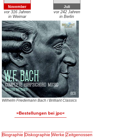
November
Juli
vor 316 Jahren
vor 242 Jahren
in Weimar
in Berlin
Wilhelm Friedemann Bach / Brilliant Classics
»Bestellungen bei jpc«
Biographie
Diskographie
Werke
Zeitgenossen