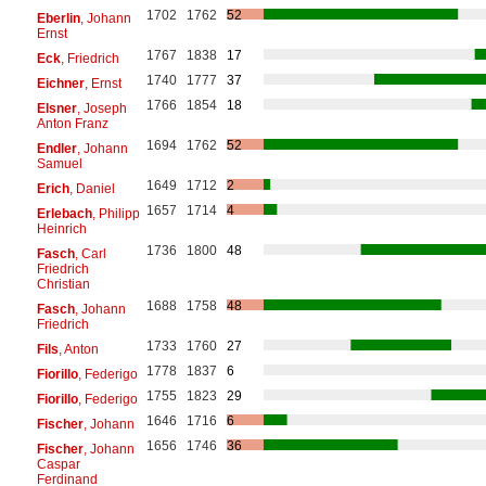
1702
1762
52
Eberlin
, Johann
Ernst
1767
1838
17
Eck
, Friedrich
1740
1777
37
Eichner
, Ernst
1766
1854
18
Elsner
, Joseph
Anton Franz
1694
1762
52
Endler
, Johann
Samuel
1649
1712
2
Erich
, Daniel
1657
1714
4
Erlebach
, Philipp
Heinrich
1736
1800
48
Fasch
, Carl
Friedrich
Christian
1688
1758
48
Fasch
, Johann
Friedrich
1733
1760
27
Fils
, Anton
1778
1837
6
Fiorillo
, Federigo
1755
1823
29
Fiorillo
, Federigo
1646
1716
6
Fischer
, Johann
1656
1746
36
Fischer
, Johann
Caspar
Ferdinand