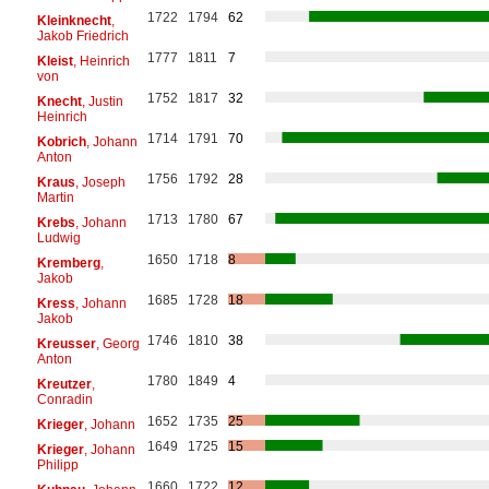
1722
1794
62
Kleinknecht
,
Jakob Friedrich
1777
1811
7
Kleist
, Heinrich
von
1752
1817
32
Knecht
, Justin
Heinrich
1714
1791
70
Kobrich
, Johann
Anton
1756
1792
28
Kraus
, Joseph
Martin
1713
1780
67
Krebs
, Johann
Ludwig
1650
1718
8
Kremberg
,
Jakob
1685
1728
18
Kress
, Johann
Jakob
1746
1810
38
Kreusser
, Georg
Anton
1780
1849
4
Kreutzer
,
Conradin
1652
1735
25
Krieger
, Johann
1649
1725
15
Krieger
, Johann
Philipp
1660
1722
12