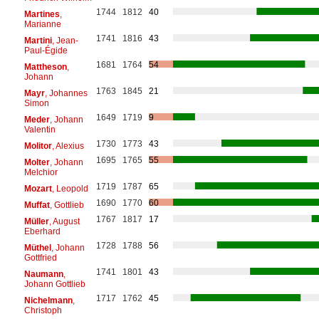
1744
1812
40
Martines
,
Marianne
1741
1816
43
Martini
, Jean-
Paul-Égide
1681
1764
54
Mattheson
,
Johann
1763
1845
21
Mayr
, Johannes
Simon
1649
1719
9
Meder
, Johann
Valentin
1730
1773
43
Molitor
, Alexius
1695
1765
55
Molter
, Johann
Melchior
1719
1787
65
Mozart
, Leopold
1690
1770
60
Muffat
, Gottlieb
1767
1817
17
Müller
, August
Eberhard
1728
1788
56
Müthel
, Johann
Gottfried
1741
1801
43
Naumann
,
Johann Gottlieb
1717
1762
45
Nichelmann
,
Christoph