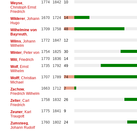
1774
1842
10
Weyse
,
Christoph Ernst
Friedrich
1670
1724
14
Wilderer
, Johann
Hugo
1709
1758
48
Wilhelmine von
Bayreuth
,
1772
1847
12
Wilms
, Johann
Wilhelm
1754
1825
30
Winter
, Peter von
1770
1836
14
Witt
, Friedrich
1735
1792
49
Wolf
, Ernst
Wilhelm
1707
1789
74
Wolff
, Christian
Michael
1663
1712
2
Zachow
,
Friedrich Wilhelm
1758
1832
26
Zelter
, Carl
Friedrich
1775
1841
9
Zeuner
, Karl
Traugott
1760
1802
24
Zumsteeg
,
Johann Rudolf