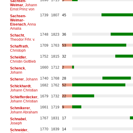
Sachsen-
Weimar
, Johann
Ernst Prinz von
1739
1807
45
Sachsen-
Weimar-
Eisenach
, Anna
Amalia
1748
1823
36
Schacht
,
Theodor Frhr. v.
1709
1763
53
Schaffrath
,
Christoph
1752
1815
32
Scheidler
,
Christin Gottlieb
1660
1712
2
Schenck
,
Johann
1740
1768
28
Scherer
, Johann
1682
1762
52
Schickhardt
,
Johann Christian
1679
1732
22
Schiefferdecker
,
Johann Christian
1661
1719
9
Schmikerer
,
Johann Abraham
1767
1831
17
Schnabel
,
Joseph
1770
1839
14
Schneider
,