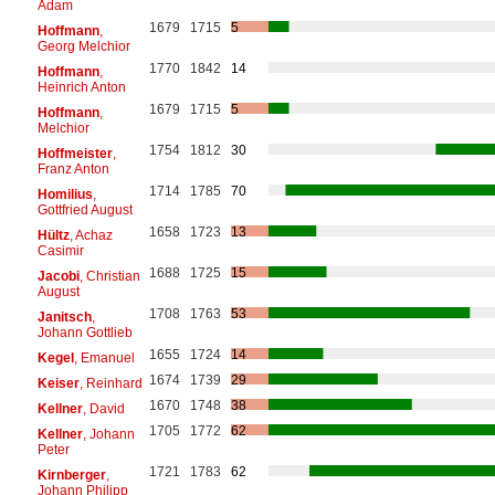
Adam
1679
1715
5
Hoffmann
,
Georg Melchior
1770
1842
14
Hoffmann
,
Heinrich Anton
1679
1715
5
Hoffmann
,
Melchior
1754
1812
30
Hoffmeister
,
Franz Anton
1714
1785
70
Homilius
,
Gottfried August
1658
1723
13
Hültz
, Achaz
Casimir
1688
1725
15
Jacobi
, Christian
August
1708
1763
53
Janitsch
,
Johann Gottlieb
1655
1724
14
Kegel
, Emanuel
1674
1739
29
Keiser
, Reinhard
1670
1748
38
Kellner
, David
1705
1772
62
Kellner
, Johann
Peter
1721
1783
62
Kirnberger
,
Johann Philipp