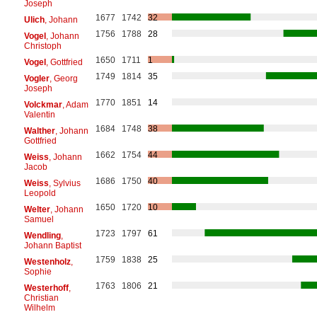
Joseph
1677
1742
32
Ulich
, Johann
1756
1788
28
Vogel
, Johann
Christoph
1650
1711
1
Vogel
, Gottfried
1749
1814
35
Vogler
, Georg
Joseph
1770
1851
14
Volckmar
, Adam
Valentin
1684
1748
38
Walther
, Johann
Gottfried
1662
1754
44
Weiss
, Johann
Jacob
1686
1750
40
Weiss
, Sylvius
Leopold
1650
1720
10
Welter
, Johann
Samuel
1723
1797
61
Wendling
,
Johann Baptist
1759
1838
25
Westenholz
,
Sophie
1763
1806
21
Westerhoff
,
Christian
Wilhelm