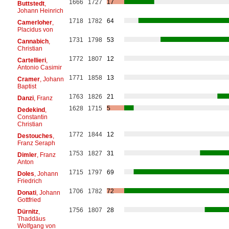
1666
1727
17
Buttstedt
,
Johann Heinrich
1718
1782
64
Camerloher
,
Placidus von
1731
1798
53
Cannabich
,
Christian
1772
1807
12
Cartellieri
,
Antonio Casimir
1771
1858
13
Cramer
, Johann
Baptist
1763
1826
21
Danzi
, Franz
1628
1715
5
Dedekind
,
Constantin
Christian
1772
1844
12
Destouches
,
Franz Seraph
1753
1827
31
Dimler
, Franz
Anton
1715
1797
69
Doles
, Johann
Friedrich
1706
1782
72
Donati
, Johann
Gottfried
1756
1807
28
Dürnitz
,
Thaddäus
Wolfgang von