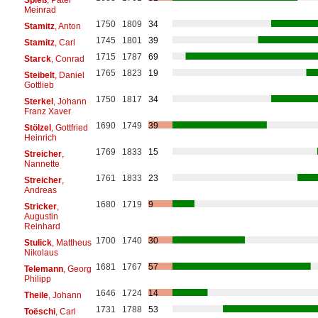
Meinrad
1750
1809
34
Stamitz
, Anton
1745
1801
39
Stamitz
, Carl
1715
1787
69
Starck
, Conrad
1765
1823
19
Steibelt
, Daniel
Gottlieb
1750
1817
34
Sterkel
, Johann
Franz Xaver
1690
1749
39
Stölzel
, Gottfried
Heinrich
1769
1833
15
Streicher
,
Nannette
1761
1833
23
Streicher
,
Andreas
1680
1719
9
Stricker
,
Augustin
Reinhard
1700
1740
30
Stulick
, Mattheus
Nikolaus
1681
1767
57
Telemann
, Georg
Philipp
1646
1724
14
Theile
, Johann
1731
1788
53
Toëschi
, Carl