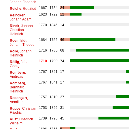
Johann Friedrich
1667
1734
24
Reiche
, Gottfried
1623
1722
12
Reincken
,
Johann Adam
1770
1846
14
Rinck
, Johann
Christian
Heinrich
1684
1756
46
Roemhildt
,
Johann Theodor
1716
1785
68
Rolle
, Johann
Heinrich
1710
1790
74
Röllig
, Johann
Georg
1767
1821
17
Romberg
,
Andreas
1767
1841
17
Romberg
,
Bernhard
Heinrich
1757
1810
27
Rosengart
,
Aemilian
1753
1826
31
Ruppe
, Christian
Friedrich
1739
1796
45
Rust
, Friedrich
Wilhelm
1696
1715
5