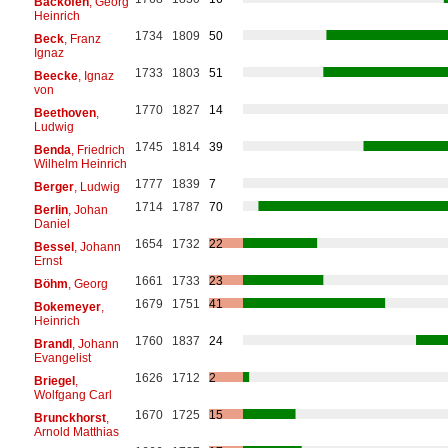
Backofen
, Georg
Heinrich
1734
1809
50
Beck
, Franz
Ignaz
1733
1803
51
Beecke
, Ignaz
von
1770
1827
14
Beethoven
,
Ludwig
1745
1814
39
Benda
, Friedrich
Wilhelm Heinrich
1777
1839
7
Berger
, Ludwig
1714
1787
70
Berlin
, Johan
Daniel
1654
1732
22
Bessel
, Johann
Ernst
1661
1733
23
Böhm
, Georg
1679
1751
41
Bokemeyer
,
Heinrich
1760
1837
24
Brandl
, Johann
Evangelist
1626
1712
2
Briegel
,
Wolfgang Carl
1670
1725
15
Brunckhorst
,
Arnold Matthias