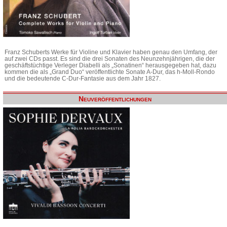
Franz Schuberts Werke für Violine und Klavier haben genau den Umfang, der
auf zwei CDs passt. Es sind die drei Sonaten des Neunzehnjährigen, die der
geschäftstüchtige Verleger Diabelli als „Sonatinen“ herausgegeben hat, dazu
kommen die als „Grand Duo“ veröffentlichte Sonate A-Dur, das h-Moll-Rondo
und die bedeutende C-Dur-Fantasie aus dem Jahr 1827.
Neuveröffentlichungen