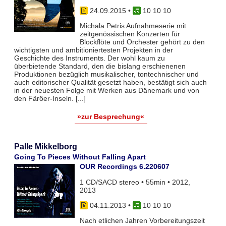
24.09.2015
•
10 10 10
Michala Petris Aufnahmeserie mit
zeitgenössischen Konzerten für
Blockflöte und Orchester gehört zu den
wichtigsten und ambitioniertesten Projekten in der
Geschichte des Instruments. Der wohl kaum zu
überbietende Standard, den die bislang erschienenen
Produktionen bezüglich musikalischer, tontechnischer und
auch editorischer Qualität gesetzt haben, bestätigt sich auch
in der neuesten Folge mit Werken aus Dänemark und von
den Färöer-Inseln. [...]
»zur Besprechung«
Palle Mikkelborg
Going To Pieces Without Falling Apart
OUR Recordings 6.220607
1 CD/SACD stereo • 55min • 2012,
2013
04.11.2013
•
10 10 10
Nach etlichen Jahren Vorbereitungszeit