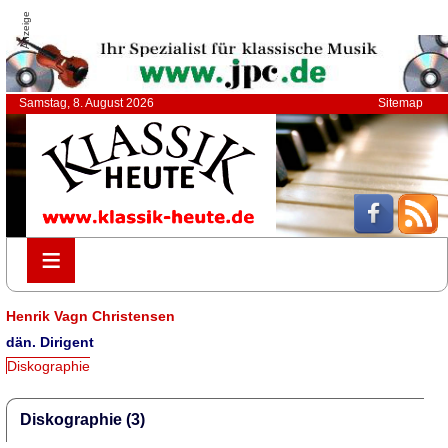
Anzeige
Samstag, 8. August 2026
Sitemap
≡
≡
Henrik Vagn Christensen
dän. Dirigent
Diskographie
Diskographie (3)