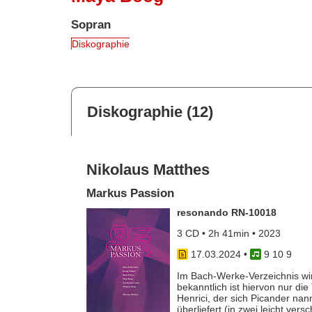
Sopran
Diskographie
Diskographie (12)
Nikolaus Matthes
Markus Passion
resonando RN-10018
3 CD • 2h 41min • 2023
17.03.2024
•
9 10 9
Im Bach-Werke-Verzeichnis wi
bekanntlich ist hiervon nur di
Henrici, der sich Picander na
überliefert (in zwei leicht v