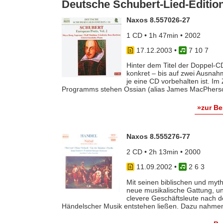
Deutsche Schubert-Lied-Edition
Naxos 8.557026-27
1 CD • 1h 47min • 2002
17.12.2003
•
7 10 7
Hinter dem Titel der Doppel-C
konkret – bis auf zwei Ausnah
je eine CD vorbehalten ist. I
Programms stehen Ossian (alias James MacPherson
»zur B
Naxos 8.555276-77
2 CD • 2h 13min • 2000
11.09.2002
•
2 6 3
Mit seinen biblischen und myth
neue musikalische Gattung, u
clevere Geschäftsleute nach 
Händelscher Musik entstehen ließen. Dazu nahmen s