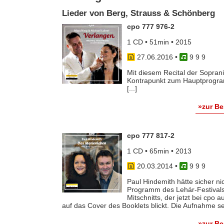
Lieder von Berg, Strauss & Schönberg
cpo 777 976-2
1 CD • 51min • 2015
27.06.2016
•
9 9 9
Mit diesem Recital der Sopran
Kontrapunkt zum Hauptprogramm
[...]
»zur B
cpo 777 817-2
1 CD • 65min • 2013
20.03.2014
•
9 9 9
Paul Hindemith hätte sicher ni
Programm des Lehár-Festivals 
Mitschnitts, der jetzt bei cpo 
auf das Cover des Booklets blickt. Die Aufnahme selb
»zur B