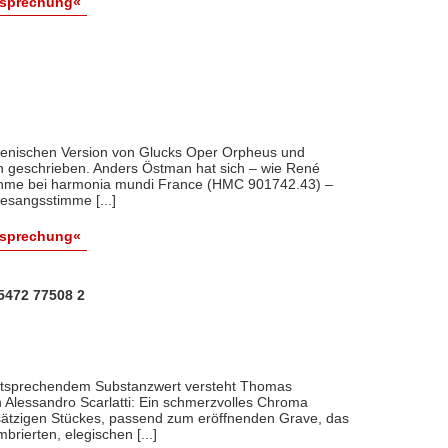
esprechung«
talienischen Version von Glucks Oper Orpheus und
ten geschrieben. Anders Östman hat sich – wie René
nahme bei harmonia mundi France (HMC 901742.43) –
esangsstimme [...]
esprechung«
5472 77508 2
entsprechendem Substanzwert versteht Thomas
 Alessandro Scarlatti: Ein schmerzvolles Chroma
rsätzigen Stückes, passend zum eröffnenden Grave, das
ierten, elegischen [...]