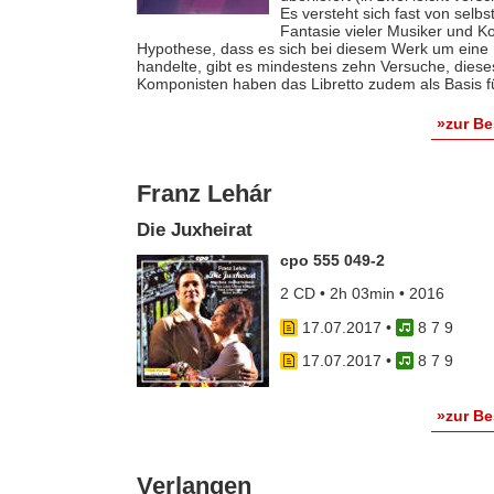
Es versteht sich fast von selb
Fantasie vieler Musiker und K
Hypothese, dass es sich bei diesem Werk um eine 
handelte, gibt es mindestens zehn Versuche, diese
Komponisten haben das Libretto zudem als Basis f
»zur B
Franz Lehár
Die Juxheirat
cpo 555 049-2
2 CD • 2h 03min • 2016
17.07.2017
•
8 7 9
17.07.2017
•
8 7 9
»zur B
Verlangen