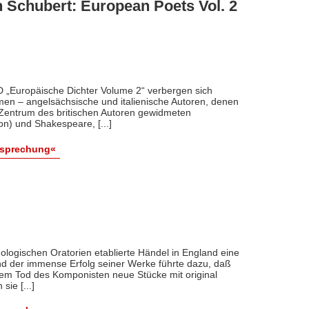
 Schubert: European Poets Vol. 2
D „Europäische Dichter Volume 2“ verbergen sich
men – angelsächsische und italienische Autoren, denen
m Zentrum des britischen Autoren gewidmeten
) und Shakespeare, [...]
esprechung«
ologischen Oratorien etablierte Händel in England eine
nd der immense Erfolg seiner Werke führte dazu, daß
dem Tod des Komponisten neue Stücke mit original
ie [...]