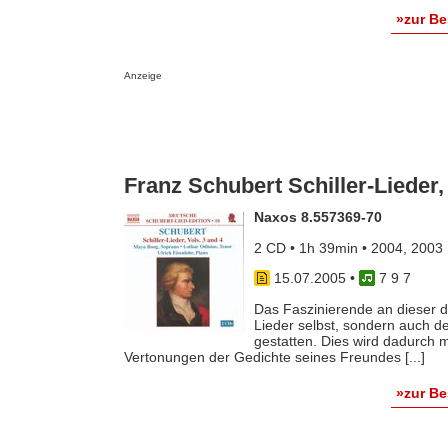
»zur B
Anzeige
Franz Schubert Schiller-Lieder,
Naxos 8.557369-70
2 CD • 1h 39min • 2004, 2003
15.07.2005
•
7 9 7
Das Faszinierende an dieser dri
Lieder selbst, sondern auch de
gestatten. Dies wird dadurch 
Vertonungen der Gedichte seines Freundes [...]
»zur B