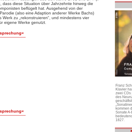
st, dass diese Situation über Jahrzehnte hinweg die
omponisten beflügelt hat. Ausgehend von der
Parodie (also eine Adaption anderer Werke Bachs)
s Werk zu „rekonstruieren“, und mindestens vier
ür eigene Werke genutzt.
esprechung«
Franz Sch
Klavier h
zwei CDs 
des Neunz
geschäftst
„Sonatine
kommen di
esprechung«
Sonate A-
bedeutend
1827.