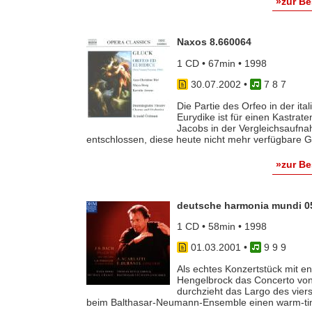
»zur B
Naxos 8.660064
1 CD • 67min • 1998
30.07.2002
•
7 8 7
Die Partie des Orfeo in der i
Eurydike ist für einen Kastra
Jacobs in der Vergleichsauf
entschlossen, diese heute nicht mehr verfügbare G
»zur B
deutsche harmonia mundi 0
1 CD • 58min • 1998
01.03.2001
•
9 9 9
Als echtes Konzertstück mit 
Hengelbrock das Concerto von
durchzieht das Largo des vie
beim Balthasar-Neumann-Ensemble einen warm-timbr