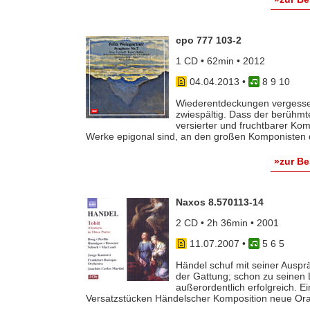
cpo 777 103-2
1 CD • 62min • 2012
04.04.2013
•
8 9 10
Wiederentdeckungen vergessen
zwiespältig. Dass der berühmt
versierter und fruchtbarer Ko
Werke epigonal sind, an den großen Komponisten de
»zur B
Naxos 8.570113-14
2 CD • 2h 36min • 2001
11.07.2007
•
5 6 5
Händel schuf mit seiner Ausp
der Gattung; schon zu seinen
außerordentlich erfolgreich. Ein
Versatzstücken Händelscher Komposition neue Orato