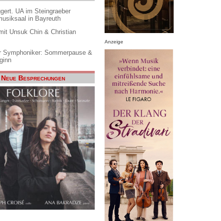
gert. UA im Steingraeber
siksaal in Bayreuth
it Unsuk Chin & Christian
Anzeige
 Symphoniker: Sommerpause &
ginn
Neue Besprechungen